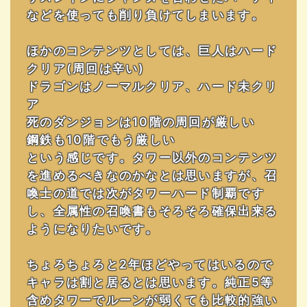
などを使っても削り負けてしまいます。
ほかのコンテンツとしては、巨人はハード
クリア(周回は辛い)
ドラゴンはノーマルクリア、ハード未クリ
ア
死のダンジョンは10階の周回が厳しい
鋼鉄も10階でもう厳しい
という感じです。タワー以外のコンテンツ
を進めるべきなのかなとは思いますが、召
喚士の道では次がタワーハード制覇です
し、全属性の召喚書もそろそろ確保出来る
ようになりたいです。
ちょろちょろと2年ほどやってはいるので
キャラは割と居るとは思います。純正5等
含めタワーでルーンが弱くても比較的強い