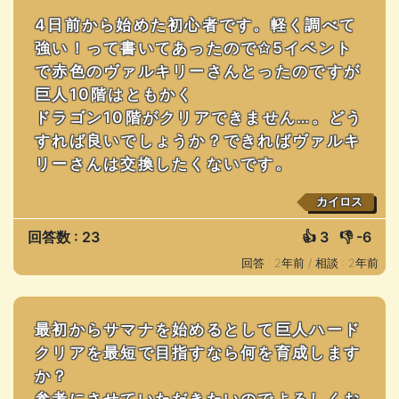
4日前から始めた初心者です。軽く調べて
強い！って書いてあったので✩5イベント
で赤色のヴァルキリーさんとったのですが
巨人10階はともかく
ドラゴン10階がクリアできません…。どう
すれば良いでしょうか？できればヴァルキ
リーさんは交換したくないです。
カイロス
回答数 : 23
👍
3
👎
-6
回答 : 2年前 /
相談 : 2年前
最初からサマナを始めるとして巨人ハード
クリアを最短で目指すなら何を育成します
か？
参考にさせていただきたいのでよろしくお