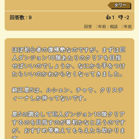
タワー
回答数 : 9
👍
1
👎
-2
回答 : 2年前 /
相談 : 2年前
ほぼ初心者の復帰勢なのですが、まずは巨
人ダンジョン10階あたりのクリアを目指
せばいいのでしょうか、なにから手をつけ
たらいいのかわからなくなってきました。
純正星5は、ルシェン、チャウ、クリステ
ィーナしか持ってないです。
星5の調合して巨人ダンジョン10階クリア
するのを目指すのが最初かなと思うのです
が、おすすめ等教えてもらえたら助かりま
す。