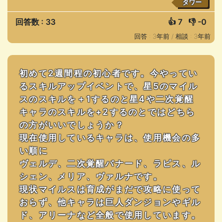
タワー
回答数 : 33
👍
7
👎
-0
回答 : 3年前 /
相談 : 3年前
初めて2週間程の初心者です。今やってい
るスキルアップイベントで、星5のマイル
スのスキルを＋1するのと星4や二次覚醒
キャラのスキルを+2するのとではどちら
の方がいいでしょうか？
現在使用しているキャラは、使用機会の多
い順に
ヴェルデ、二次覚醒バナード、ラピス、ル
シェン、メリア、ヴァルナです。
現状マイルスは育成がまだで攻略に使って
おらず、他キャラは巨人ダンジョンやギル
ド、アリーナなど全般で使用しています。