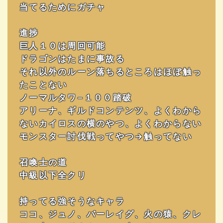
当てるためにガチャ
進捗
巨人１０は周回可能
ドラゴンはたまに事故る
それ以外のルーン落ちるところはほぼ触っ
たことない
ノーマルタワ−１００踏破
アリーナ、ギルドコンテンツ、よくわから
ないカイロスの横のやつ、よくわからない
モンスター討伐戦ってやつ→触ってない
召喚士の道
中級以下全クリ
持ってる強そうなキャラ
ココ、ジュノ、バーレイグ、火の猿、クレ