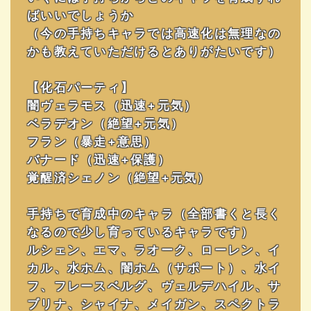
ばいいでしょうか
（今の手持ちキャラでは高速化は無理なの
かも教えていただけるとありがたいです）
【化石パーティ】
闇ヴェラモス（迅速+元気）
ベラデオン（絶望+元気）
フラン（暴走+意思）
バナード（迅速+保護）
覚醒済シェノン（絶望+元気）
手持ちで育成中のキャラ（全部書くと長く
なるので少し育っているキャラです）
ルシェン、エマ、ラオーク、ローレン、イ
カル、水ホム、闇ホム（サポート）、水イ
フ、フレースベルグ、ヴェルデハイル、サ
ブリナ、シャイナ、メイガン、スペクトラ