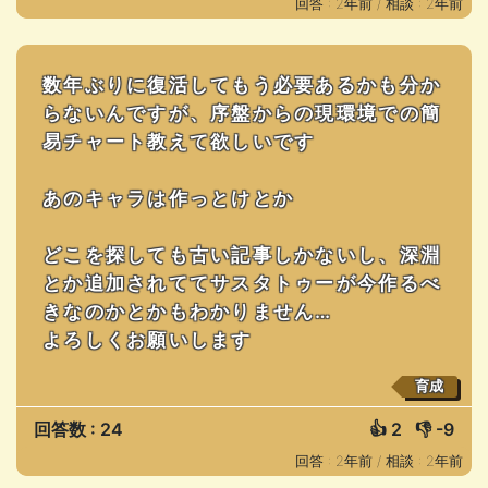
回答 : 2年前 /
相談 : 2年前
数年ぶりに復活してもう必要あるかも分か
らないんですが、序盤からの現環境での簡
易チャート教えて欲しいです
あのキャラは作っとけとか
どこを探しても古い記事しかないし、深淵
とか追加されててサスタトゥーが今作るべ
きなのかとかもわかりません…
よろしくお願いします
育成
回答数 : 24
👍
2
👎
-9
回答 : 2年前 /
相談 : 2年前