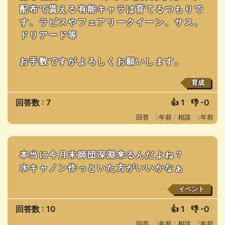
配布で貰える有能キャラは育てるつもりで
す、ラピスやフェアリークイーン、サス、
ドリアード等
お手数ですがよろしくお願いします。
育成
回答数 : 7
👍
1
👎
-0
回答 : 3年前 /
相談 : 3年前
本当に今月末師団深淵来るんだよね？
水キャノン作っといた方がいいかなぁ
イベント
回答数 : 10
👍
1
👎
-0
回答 : 3年前 /
相談 : 3年前