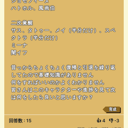
ジョセフィーヌ
ハトホル、風画伯
二次覚醒
サス、タトゥー、メイ（半分だけ）、スペ
クトラ（半分だけ）
ミーナ
闇イフ
昔っからちょくちょく復帰と引退を繰り返
してたので基礎知識がありません
何をすればいいのかよくわかりません
皆さんはこのキャラクターや進捗を見て次
は何をしたら良いと思いますか？
育成
回答数 : 15
👍
4
👎
-3