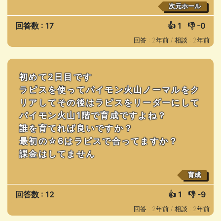
次元ホール
回答数 : 17
👍
1
👎
-0
回答 : 2年前 /
相談 : 2年前
初めて2日目です
ラピスを使ってパイモン火山ノーマルをク
リアしてその後はラピスをリーダーにして
パイモン火山1階で育成ですよね？
誰を育てれば良いですか？
最初の☆6はラピスで合ってますか？
課金はしてません
育成
回答数 : 12
👍
1
👎
-9
回答 : 2年前 /
相談 : 2年前