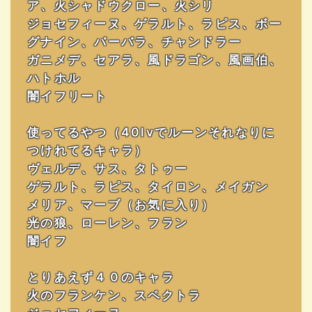
ア、火シャドウクロー、火シリ
ジョセフィーヌ、ゲラルト、ラピス、ボー
グナイン、バーバラ、チャンドラー
ガニメデ、セアラ、風ドラゴン、風画伯、
ハトホル
闇イフリート
使ってるやつ（40lvでルーンそれなりに
つけれてるキャラ）
ヴェルデ、サス、タトゥー
ゲラルト、ラピス、タイロン、メイガン
メリア、マーブ（お気に入り）
光の狼、ローレン、フラン
闇イフ
とりあえず４０のキャラ
火のフランケン、スペクトラ