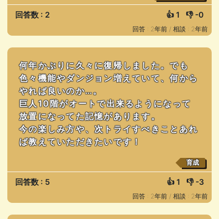
回答数 : 2
👍
1
👎
-0
回答 : 2年前 /
相談 : 2年前
何年かぶりに久々に復帰しました。でも
色々機能やダンジョン増えていて、何から
やれば良いのか…。
巨人10階がオートで出来るようになって
放置になってた記憶があります。
今の楽しみ方や、次トライすべきことあれ
ば教えていただきたいです！
育成
回答数 : 5
👍
1
👎
-3
回答 : 2年前 /
相談 : 2年前