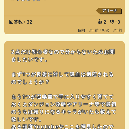
アリーナ
回答数 : 32
👍
2
👎
-3
回答 : 3年前 /
相談 : 3年前
2点だけ初心者なので分からないためお聞
きしたいです。
まず1つが反射に対して吸血は適応される
のでしょうか？
もう1つが召喚書で手に入りやすく育てて
おくとダンジョン攻略やアリーナ等で最初
のうちは頼りになるキャラがいたら教えて
欲しいです。
ある程度Youtubeやここを拝見したので