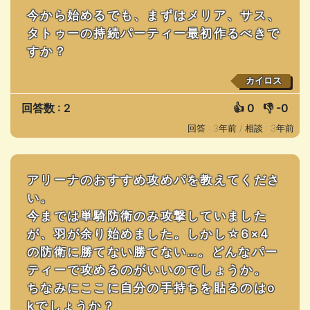
今から始めるでも、まずはメリア、サス、
タトゥーの持続パーティー最初作るべきで
すか？
カイロス
回答数 : 2
👍
0
👎
-0
回答 : 3年前 /
相談 : 3年前
アリーナのおすすめ攻めパを教えてくださ
い。
今までは単騎防衛のみ攻撃していました
が、羽が余り始めました。しかし☆6×4
の防衛に勝てない勝てない…。どんなパー
ティーで攻めるのがいいのでしょうか。
ちなみにここに自分の手持ちを貼るのはo
kでしょうか？