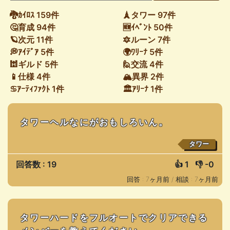
🐉ｶｲﾛｽ 159件
🗼タワー 97件
🤔育成 94件
🆕ｲﾍﾞﾝﾄ 50件
🪐次元 11件
🔯ルーン 7件
💭ｱｲﾃﾞｱ 5件
🌍ﾜﾘｰﾅ 5件
🕍ギルド 5件
🙋交流 4件
📱仕様 4件
🏔異界 2件
♋ｱｰﾃｨﾌｧｸﾄ 1件
🏛ｱﾘｰﾅ 1件
タワーヘルなにがおもしろいん。
タワー
回答数 : 19
👍
1
👎
-0
回答 : 7ヶ月前 /
相談 : 7ヶ月前
タワーハードをフルオートでクリアできる