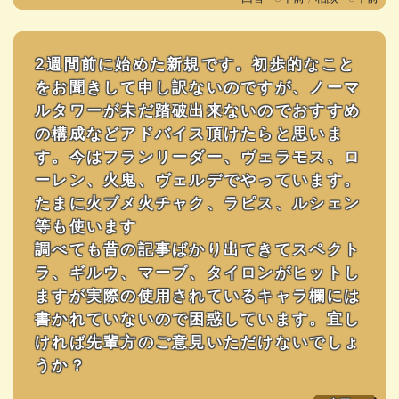
2週間前に始めた新規です。初歩的なこと
をお聞きして申し訳ないのですが、ノーマ
ルタワーが未だ踏破出来ないのでおすすめ
の構成などアドバイス頂けたらと思いま
す。今はフランリーダー、ヴェラモス、ロ
ーレン、火鬼、ヴェルデでやっています。
たまに火ブメ火チャク、ラピス、ルシェン
等も使います
調べても昔の記事ばかり出てきてスペクト
ラ、ギルウ、マーブ、タイロンがヒットし
ますが実際の使用されているキャラ欄には
書かれていないので困惑しています。宜し
ければ先輩方のご意見いただけないでしょ
うか？