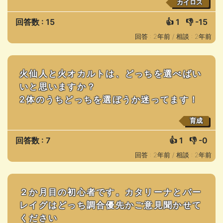
カイロス
回答数 : 15
👍
1
👎
-15
回答 : 2年前 /
相談 : 2年前
火仙人と火オカルトは、どっちを選べばい
いと思いますか？
2体のうちどっちを選ぼうか迷ってます！
育成
回答数 : 7
👍
1
👎
-0
回答 : 2年前 /
相談 : 2年前
２か月目の初心者です。カタリーナとバー
レイグはどっち調合優先かご意見聞かせて
ください