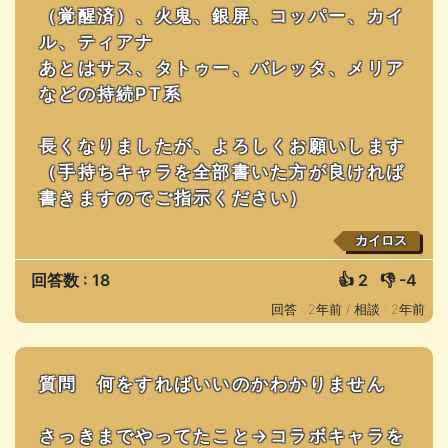
（覚醒済）、火鬼、銀屏、コッパー、カイ
ル、ティアナ
あとはサス、タトゥー、バレッタ、メリア
などの持続PT系
長くなりましたが、よろしくお願いします
（手持ちキャラを全部書いた方が良ければ
書きますのでご指示ください）
カイロス
回答数 : 18
👍
2
👎
-4
回答 : 2年前 /
相談 : 2年前
質問 何をすればいいのかわかりません
さっきまでやってたこと→コラボキャラを