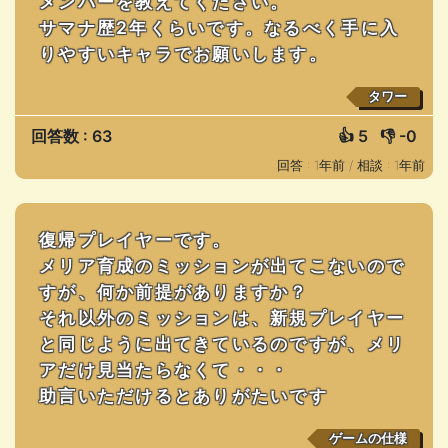
メンバーを教えてください。
サマナ歴2年くらいです。なるべく手に入
りやすいキャラでお願いします。
タワー
回答数 : 63
👍
5
👎
-0
回答 : 1年前 /
相談 : 1年前
復帰プレイヤーです。
メリア育成のミッションが出てこないので
すが、何か前提がありますか？
それ以外のミッションは、新規プレイヤー
と同じように出てきているのですが、メリ
アだけ見当たらなくて・・・
助言いただけるとありがたいです
ゲームの仕様