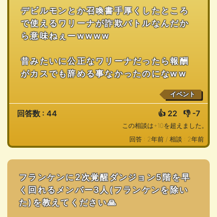
デビルモンとか召喚書手厚くしたところ
で使えるワリーナが詐欺バトルなんだか
ら意味ねぇーwwww
昔みたいに公正なワリーナだったら報酬
がカスでも辞める事なかったのになww
イベント
回答数 : 44
👍
22
👎
-7
この相談は+10を超えました。
回答 : 2年前 /
相談 : 2年前
フランケンに2次覚醒ダンジョン5階を早
く回れるメンバー3人(フランケンを除い
た)を教えてください🙏