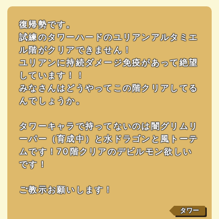
復帰勢です。
試練のタワーハードのユリアンアルタミエ
ル階がクリアできません！
ユリアンに持続ダメージ免疫があって絶望
しています！！
みなさんはどうやってこの階クリアしてる
んでしょうか。
タワーキャラで持ってないのは闇グリムリ
ーパー（育成中）と水ドラゴンと風トーテ
ムです！70階クリアのデビルモン欲しい
です！
ご教示お願いします！
タワー