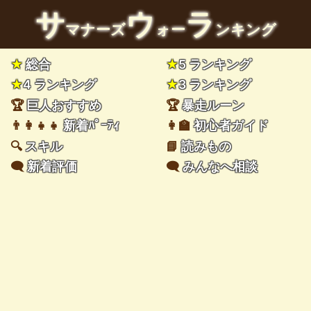
サ
ウ
ラ
マナーズ
ォー
ンキング
★
総合
★
5 ランキング
★
4 ランキング
★
3 ランキング
🏆
巨人おすすめ
🏆
暴走ルーン
👨‍👩‍👧‍👧
新着ﾊﾟｰﾃｨ
👩‍🏫
初心者ガイド
🔍
スキル
📘
読みもの
🗨️
新着評価
🗨️
みんなへ相談