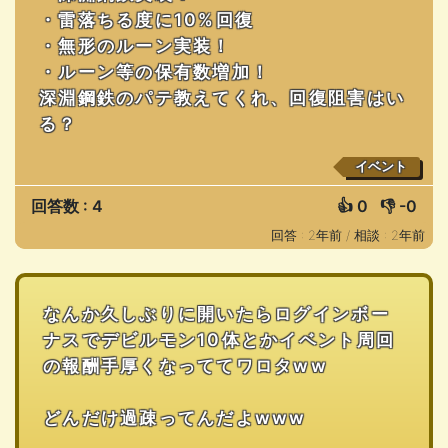
・雷落ちる度に10%回復
・無形のルーン実装！
・ルーン等の保有数増加！
深淵鋼鉄のパテ教えてくれ、回復阻害はい
る？
イベント
回答数 : 4
👍
0
👎
-0
回答 : 2年前 /
相談 : 2年前
なんか久しぶりに開いたらログインボー
ナスでデビルモン10体とかイベント周回
の報酬手厚くなっててワロタww
どんだけ過疎ってんだよwww