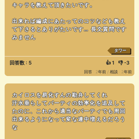
キャラを教えて頂きたいです。
出来れば編成にあたってのコツなども教え
て下さるとありがたいです… 長文質問です
みません
タワー
回答数 : 5
👍
1
👎
-3
回答 : 2年前 /
相談 : 2年前
カイロスを易化すんの勘弁してくれ
汗水垂らしてパーティの効率化を追及して
たのに、これから適当なパーティでも周回
出来るようになって変な連中増えるだろう
な