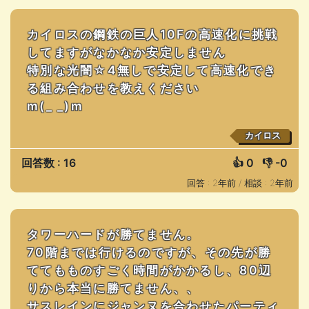
カイロスの鋼鉄の巨人10Fの高速化に挑戦
してますがなかなか安定しません
特別な光闇☆4無しで安定して高速化でき
る組み合わせを教えください
m(_ _)m
カイロス
回答数 : 16
👍
0
👎
-0
回答 : 2年前 /
相談 : 2年前
タワーハードが勝てません。
70階までは行けるのですが、その先が勝
ててもものすごく時間がかかるし、80辺
りから本当に勝てません、、
サスレインにジャンヌを合わせたパーティ