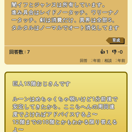
闇イフとジャンヌは所有しています。
進み具合はレイドノータッチ、ワリーナノ
ータッチ、剣は消費だけ、異界は全部S、
タルタルはノーマルでオート消化してます
育成
回答数 : 7
👍
1
👎
-0
回答 : 2年前 /
相談 : 2年前
巨人12階おじさんです
ルーンはめちゃくちゃ弱いけど1分前後で
安定してきたから、ここらへんの周回速
度でよければアドバイスするよ〜
12階までの10階とかもわかる限り答える
よ〜