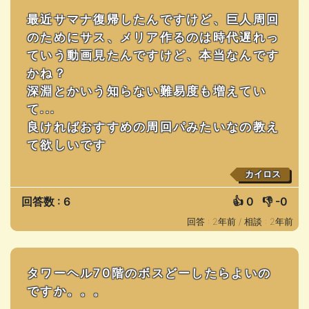
最近サマナ復帰したんですけど、巨人周回
のためにサス、メリア作るのは時代遅れっ
ていう動画見たんですけど、本当なんです
かね？
深淵とかいう知らない難易度も増えてい
て...
良ければおすすめの周回パみたいなの教え
て欲しいです
カイロス
回答数 : 6
👍
0
👎
-0
回答 : 2年前 /
相談 : 2年前
タワーヘル70階のボスどーしたらよいの
ですか。。。