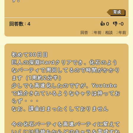
育成
回答数 : 4
👍
0
👎
-0
回答 : 2年前 /
相談 : 2年前
初めて30日目
巨人の深淵Hardクリアでき、化石のよう
なパーティで周回してるので時間がかかり
ます（1周約2分半）
少しでも高速化したのですが、Youtube
で紹介されているようなキャラは持ってお
らず・・・
なお、課金はまったくしておりません
今の化石パーティを高速パーティに変えて
いくには手持ちからどのキャラを育成すれ