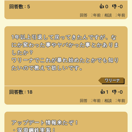
回答数 : 5
👍
0
👎
-0
回答 : 2年前 /
相談 : 2年前
1年以上引退して戻ってきたんですが、な
にか変わった事やヤバかった事とかありま
したか？
ワリーナでこれが暴れ始めたとかでも知り
たいので教えて欲しいです。
ワリーナ
回答数 : 18
👍
1
👎
-0
回答 : 2年前 /
相談 : 2年前
アップデート情報来たぞ！
・深淵鋼鉄実装！