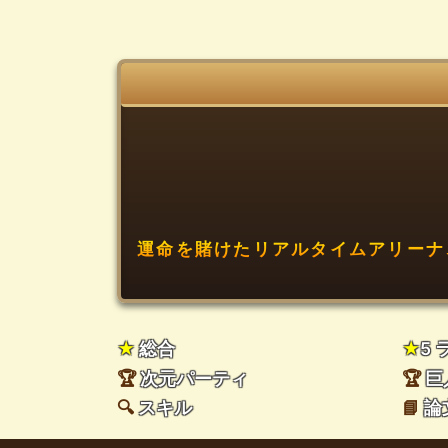
運命を賭けたリアルタイムアリーナ
★
総合
★
5
🏆
次元パーティ
🏆
巨
🔍
スキル
📘
論