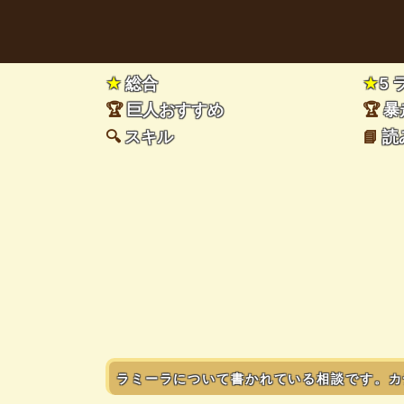
★
総合
★
5
🏆
巨人おすすめ
🏆
暴
🔍
スキル
📘
読
ラミーラについて書かれている相談です。カ