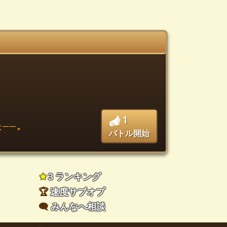
1
──。
バトル開始
★
3 ランキング
🏆
速度サブオプ
🗨️
みんなへ相談