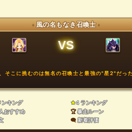
風の名もなき召喚士
♦
♦
VS
、そこに挑むのは無名の召喚士と最強の"星2"だった
 ランキング
★
4 ランキング
人おすすめ
🏆
暴走ルーン
文
🗨️
新着評価