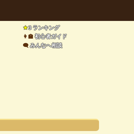
★
3 ランキング
👩‍🏫
初心者ガイド
🗨️
みんなへ相談