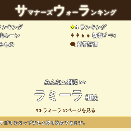
サ
ウ
ラ
マナーズ
ォー
ンキング
 ランキング
★
4 ランキング
走ルーン
👨‍👩‍👧‍👧
新着ﾊﾟｰﾃｨ
みもの
🗨️
新着評価
みんなへ相談
>>
ラミーラ
相談
👈 ラミーラ のページを見る
テゴリをタップすると絞り込みできます。