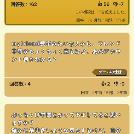
回答数 : 162
👍
56
👎
-7
この相談は+10を超えました。
回答 : 3ヶ月前 /
相談 : 5年前
myfriend数字みたいな人から、フレンド
申請がちょくちょく来るけど、あのアカウ
ント何かわかる？
ゲームの仕様
回答数 : 4
👍
2
👎
-0
回答 : 3年前 /
相談 : 3年前
ぶっちゃけ中国とかって不正してると思い
ますか？
確かに暴走多いような気もするけど、自分