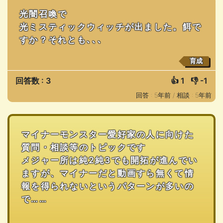
光闇召喚で
光ミスティックウィッチが出ました。餌で
すか？それとも､､､
育成
回答数 : 3
👍
1
👎
-1
回答 : 5年前 /
相談 : 5年前
マイナーモンスター愛好家の人に向けた
質問・相談等のトピックです
メジャー所は純2純3でも開拓が進んでい
ますが、マイナーだと動画すら無くて情
報を得られないというパターンが多いの
で……