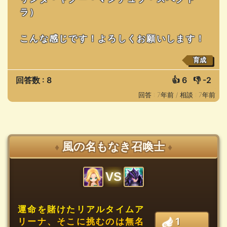
ラ）
こんな感じです！よろしくお願いします！
育成
回答数 : 8
👍
6
👎
-2
回答 : 7年前 /
相談 : 7年前
風の名もなき召喚士
♦
♦
VS
運命を賭けたリアルタイムア
1
リーナ、そこに挑むのは無名