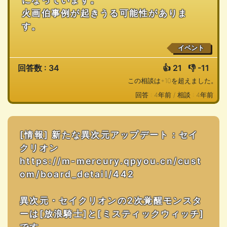
火画伯事例が起きうる可能性がありま
す。
イベント
回答数 : 34
👍
21
👎
-11
この相談は+10を超えました。
回答 : 4年前 /
相談 : 4年前
[情報] 新たな異次元アップデート：セイ
クリオン
https://m-mercury.qpyou.cn/cust
om/board_detail/442
異次元・セイクリオンの2次覚醒モンスタ
ーは[放浪騎士]と[ミスティックウィッチ]
です。