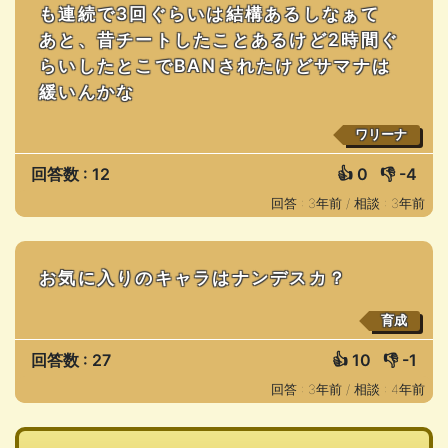
も連続で3回ぐらいは結構あるしなぁて
あと、昔チートしたことあるけど2時間ぐ
らいしたとこでBANされたけどサマナは
緩いんかな
ワリーナ
回答数 : 12
👍
0
👎
-4
回答 : 3年前 /
相談 : 3年前
お気に入りのキャラはナンデスカ？
育成
回答数 : 27
👍
10
👎
-1
回答 : 3年前 /
相談 : 4年前