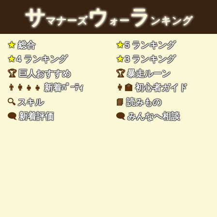
サ
ウ
ラ
マナーズ
ォー
ンキング
★
総合
★
5 ランキング
★
4 ランキング
★
3 ランキング
🏆
巨人おすすめ
🏆
暴走ルーン
👨‍👩‍👧‍👧
新着ﾊﾟｰﾃｨ
👩‍🏫
初心者ガイド
🔍
スキル
📘
読みもの
🗨️
新着評価
🗨️
みんなへ相談