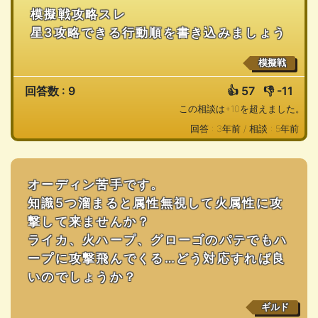
模擬戦攻略スレ
星3攻略できる行動順を書き込みましょう
模擬戦
回答数 : 9
👍
57
👎
-11
この相談は+10を超えました。
回答 : 3年前 /
相談 : 5年前
オーディン苦手です。
知識5つ溜まると属性無視して火属性に攻
撃して来ませんか？
ライカ、火ハープ、グローゴのパテでもハ
ープに攻撃飛んでくる…どう対応すれば良
いのでしょうか？
ギルド