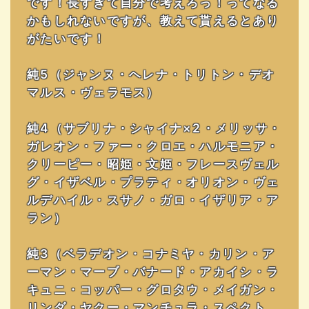
です！長すぎて自分で考えろっ！ってなる
かもしれないですが、教えて貰えるとあり
がたいです！
純5（ジャンヌ・ヘレナ・トリトン・デオ
マルス・ヴェラモス）
純4（サブリナ・シャイナ×2・メリッサ・
ガレオン・ファー・クロエ・ハルモニア・
クリーピー・昭姫・文姫・フレースヴェル
グ・イザベル・プラティ・オリオン・ヴェ
ルデハイル・スサノ・ガロ・イザリア・ア
ラン）
純3（ベラデオン・コナミヤ・カリン・ア
ーマン・マーブ・バナード・アカイシ・ラ
キュニ・コッパー・グロタウ・メイガン・
リンダ・ヤクー・マンチュラ・スペクト