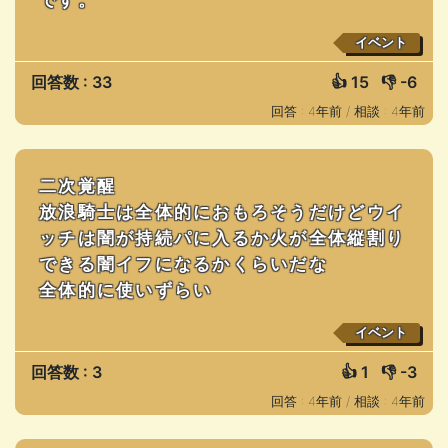
イベント
回答数 : 33
👍
15
👎
-6
回答 : 4年前 /
相談 : 4年前
二次覚醒
放浪騎士は全体的におもろそうだけどウイ
ッチは闇が持続パに入るか火が全体縦割り
できる闇イフになるかくらいだな
全体的に使いずらい
イベント
回答数 : 3
👍
1
👎
-3
回答 : 4年前 /
相談 : 4年前