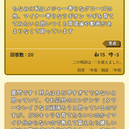
ちなみに私はメジャー寄りなグローゴの
他、マイナー寄りなラギオン マギを育て
てみたいと思いつくも育成論や動画があ
まりなくて困っています
育成
回答数 : 20
👍
15
👎
-3
この相談は+10を超えました。
回答 : 7年前 /
相談 : 7年前
質問です！対人はまだ早すぎてできないと
思っていて、それ以外のコンテンツ（タワ
ーやレイドなど頑張ろうと思っているので
すが、どのキャラを育てたらいいのかイマ
イチ分からないので教えて貰えたら嬉しい