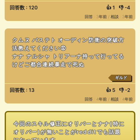
回答数 : 120
👍
1
👎
-4
回答 : 3年前 /
相談 : 3年前
クムヌ バステト オーディン防衛の突破方
法教えてください😡
ナナ ナルシャ トリアーナ持って行ってる
けどご都合連続暴走で死ぬ
ギルド
回答数 : 13
👍
5
👎
-2
回答 : 4年前 /
相談 : 4年前
今回のスキル修正にオリバーとナナ(特に
オリバー)が無いことがredditでも話題
になっています。