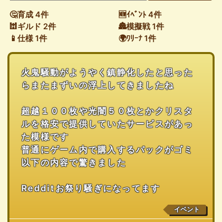
🤔育成 4件
🆕ｲﾍﾞﾝﾄ 4件
🕍ギルド 2件
🏯模擬戦 1件
📱仕様 1件
🌍ﾜﾘｰﾅ 1件
火鬼騒動がようやく鎮静化したと思った
らまたまずいの浮上してきましたね
超越１００枚や光闇５０枚とかクリスタ
ルを格安で提供していたサービスがあっ
た模様です
普通にゲーム内で購入するパックがゴミ
以下の内容で驚きました
Redditお祭り騒ぎになってます
イベント