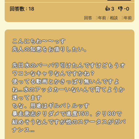
回答数 : 18
👍
3
👎
-0
回答 : 3年前 /
相談 : 3年前
こんにちわ〜〜っす
先人の知恵をお借りしたい。
先日水のバーバラ引けたんですけどもうオ
ワコンなキャラなんですかね？
使ってる動画とかさっぱり無いんですよ
ね…水のアッタカーいないんで育てようか
迷ってます
ちな、用途はギルバトルッす
暴走意志クリダメで速度150、クリ80で
組めそうなんですが他のステータスがガバ
ナンス…