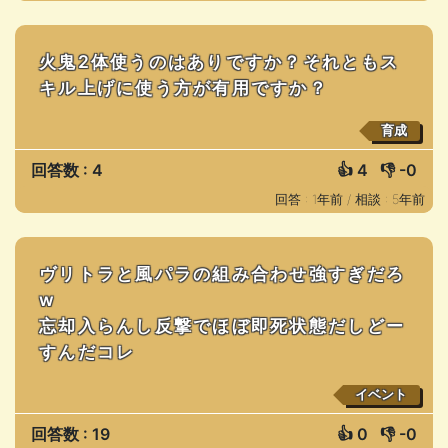
火鬼2体使うのはありですか？それともス
キル上げに使う方が有用ですか？
育成
回答数 : 4
👍
4
👎
-0
回答 : 1年前 /
相談 : 5年前
ヴリトラと風パラの組み合わせ強すぎだろ
w
忘却入らんし反撃でほぼ即死状態だしどー
すんだコレ
イベント
回答数 : 19
👍
0
👎
-0