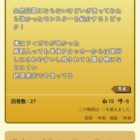
全然話題にならないけどいざ使ってみた
ら強かったモンスターを紹介するトピッ
ク！
俺はフィガロが良かった
盾割入っても単体アタッカーからは後回
しにされやすいし残されても置き物にな
りにくい
絶望意志で今使ってる
育成
回答数 : 27
👍
15
👎
-5
この相談は+10を超えました。
回答 : 1年前 /
相談 : 5年前