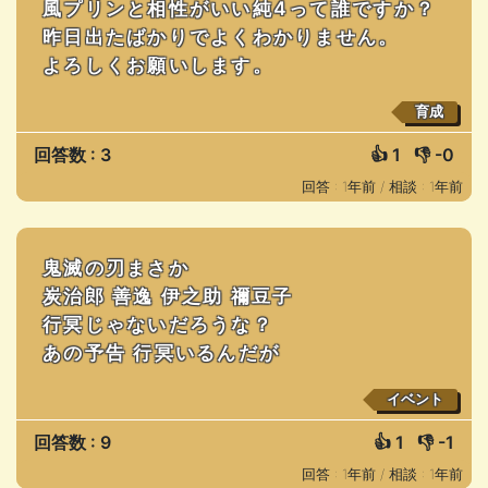
風プリンと相性がいい純4って誰ですか？
昨日出たばかりでよくわかりません。
よろしくお願いします。
育成
回答数 : 3
👍
1
👎
-0
回答 : 1年前 /
相談 : 1年前
鬼滅の刃まさか
炭治郎 善逸 伊之助 禰豆子
行冥じゃないだろうな？
あの予告 行冥いるんだが
イベント
回答数 : 9
👍
1
👎
-1
回答 : 1年前 /
相談 : 1年前