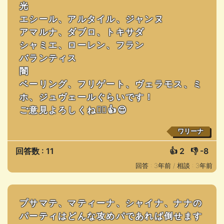
光
エシール、アルタイル、ジャンヌ
アマルナ、ダブロ、トキサダ
シャミエ、ローレン、フラン
バランティス
闇
ベーリング、フリゲート、ヴェラモス、ミ
ホ、ジュヴェールぐらいです！
ご意見よろしくね✌🏻👍😌
ワリーナ
回答数 : 11
👍
2
👎
-8
回答 : 3年前 /
相談 : 3年前
プサマテ、マティーナ、シャイナ、ナナの
パーティはどんな攻めパであれば倒せます