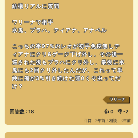
結構リアルに質問
ワリーナで相手
水鬼、プラハ、ティアナ、アナベル
こっちの率97%のレオが初手免疫無しテ
ィアナにクリ&ゲージ下げ外し、その後一
巡された後もプラハにクリ外し、最後に水
鬼にも2回クリ外したんだが、これって単
純に俺が3%引き続けた運0くそ虫ってだ
け？
ワリーナ
回答数 : 18
👍
0
👎
-2
回答 : 3年前 /
相談 : 3年前