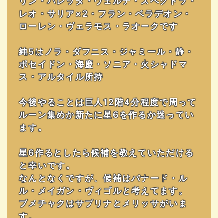
リン・バレッタ・ヴェルデ・スペクトラ・
レオ・サリア×2・フラン・ベラデオン・
ローレン・ヴェラモス・ラオークです
純5はノラ・ダフニス・ジャミール・静・
ポセイドン・海慶・ソニア・火シャドマ
ス・アルタイル所持
今後やることは巨人12階4分程度で周って
ルーン集めか新たに星6を作るか迷ってい
ます。
星6作るとしたら候補を教えていただける
と幸いです。
なんとなくですが、候補はバナード・ル
ル・メイガン・ヴィゴルと考えてます。
ブメチャクはサブリナとメリッサがいま
す。