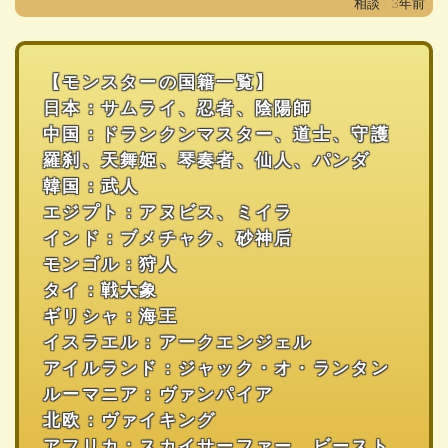
相談 : 3年前
【モンスターの国籍一覧】
日本：サムライ、忍者、陰陽師
中国：ドランクンマスター、道士、守護
羅刹、天舞姫、琴奏者、仙人、パンダ
韓国：武人
エジプト：アヌビス、ミイラ
インド：ブメチャク、砂神后
モンゴル：狩人
タイ：戦大象
ギリシャ：海王
イスラエル：アークエンジェル
アイルランド：ジャック・オ・ランタン
ルーマニア：ヴァンパイア
北欧：ヴァイキング
アフリカ：スカイサーファー、ビースト