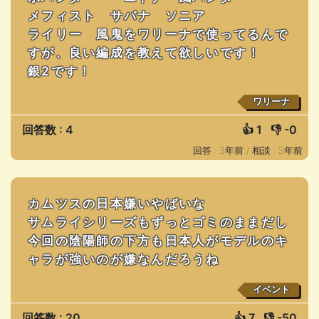
メフィスト サバナ ソニア
ライリー 風鬼をワリーナで使ってるんで
すが、良い編成を教えて欲しいです！
銀2です！
ワリーナ
回答数 : 4
👍
1
👎
-0
回答 : 3年前 /
相談 : 3年前
カムツスの日本嫌いやばいな
サムライシリーズもずっとゴミのままだし
今回の陰陽師の下方も日本人がモデルのキ
ャラが強いのが嫌なんだろうね
イベント
回答数 : 20
👍
7
👎
-50