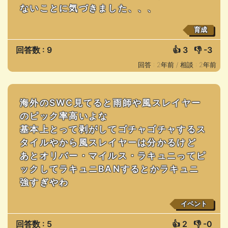
ないことに気づきました、、、
育成
回答数 : 9
👍
3
👎
-3
回答 : 2年前 /
相談 : 2年前
海外のSWC見てると雨師や風スレイヤー
のピック率高いよな
基本上とって剥がしてゴチャゴチャするス
タイルやから風スレイヤーは分かるけど
あとオリバー・マイルス・ラキュニってピ
ックしてラキュニBANするとかラキュニ
強すぎやわ
イベント
回答数 : 5
👍
2
👎
-0