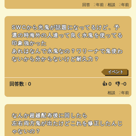
回答 : 2年前 /
相談 : 2年前
SWCから光鬼が話題になってるけど、予
選の時海外の人達って良く水鬼を使ってる
印象強かった
あれはなんで水鬼なの？ワリーナで鬼使わ
ないから分からないけど耐久力？
イベント
回答数 : 0
👍
0
👎
-0
相談 : 2年前
なんか超越配布後に回したら
左右両方鬼が出たけどこれを修正したんじ
ゃないの？