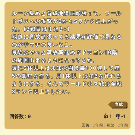
ルーン集めと育成地道に頑張って、ワール
ドボスへの攻撃がBからSランクに上がっ
た。(3戦目はまだB+)
地道に育成頑張ってる結果が評価で見れる
のがサマナの良いとこ。
最近はやっと事故率低めでドラゴン10階
の周回出来るようになってきた。
週に2体以上は未知の召喚書100連して星
5の銀星を作る。月1体以上は星6を作れる
ようにする。そんでワールドボス戦は全戦
Sランク以上にしたい。
育成
回答数 : 9
👍
1
👎
-1
回答 : 2年前 /
相談 : 2年前