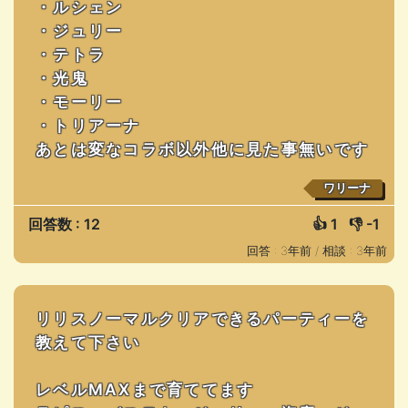
・ルシェン
・ジュリー
・テトラ
・光鬼
・モーリー
・トリアーナ
あとは変なコラボ以外他に見た事無いです
ワリーナ
回答数 : 12
👍
1
👎
-1
回答 : 3年前 /
相談 : 3年前
リリスノーマルクリアできるパーティーを
教えて下さい
レベルMAXまで育ててます