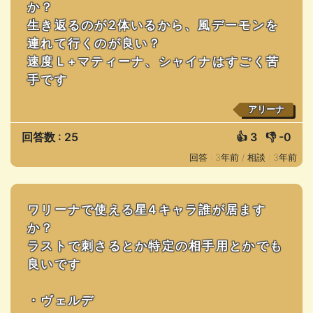
か？
生き返るのが2体いるから、風デーモンを
連れて行くのが良い？
速度Ｌ+マティーナ、シャイナはすごく苦
手です
アリーナ
回答数 : 25
👍
3
👎
-0
回答 : 3年前 /
相談 : 3年前
ワリーナで使える星4キャラ誰が居ます
か？
ラストで刺さるとか特定の相手用とかでも
良いです
・ヴェルデ