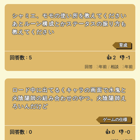
シャミエ、モモの使い所を教えてください
あとルーン構成とかステータスの振り方も
教えてください
育成
回答数 : 5
👍
2
👎
-1
回答 : 3年前 /
相談 : 3年前
ロード中に出てるくキャラの画面で水鬼と
火陰陽師の組み合わせのやつ、火陰陽師え
ろいんだけど
ゲームの仕様
回答数 : 0
👍
0
👎
-0