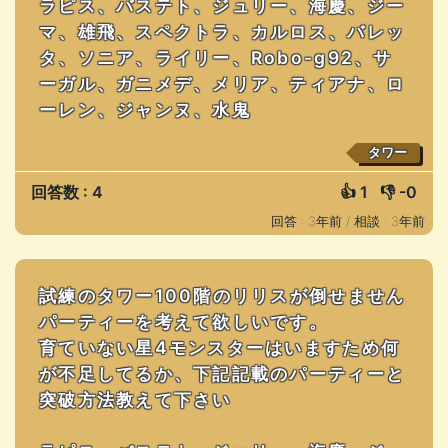
ラピス、バステト、ジュリー、海慶、ジー
マ、雄飛、スペクトラ、カルロス、バレッ
タ、ソニア、ライリー、Robo-g92、サ
ーガル、ガニメデ、メリア、ティアナ、ロ
ーレン、ジャンヌ、水鬼
タワー
回答数 : 4
👍
1
👎
-0
回答 : 3年前 /
相談 : 3年前
試練のタワー100階のリリスが倒せません
パーティーを考えて欲しいです。
育ていない星4モンスターはいますため何
が不足してるか、下記記載のパーティーと
突破方法教えて下さい