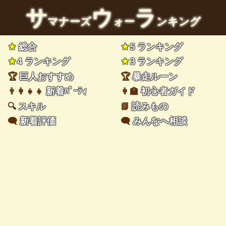
サ
ウ
ラ
マナーズ
ォー
ンキング
★
総合
★
5 ランキング
★
4 ランキング
★
3 ランキング
🏆
巨人おすすめ
🏆
暴走ルーン
👨‍👩‍👧‍👧
新着ﾊﾟｰﾃｨ
👩‍🏫
初心者ガイド
🔍
スキル
📘
読みもの
🗨️
新着評価
🗨️
みんなへ相談