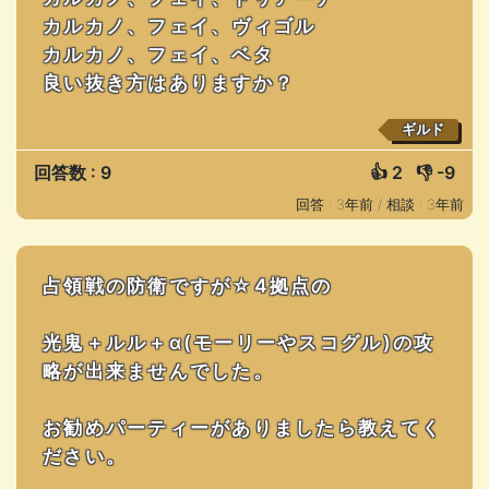
カルカノ、フェイ、ヴィゴル
カルカノ、フェイ、ベタ
良い抜き方はありますか？
ギルド
回答数 : 9
👍
2
👎
-9
回答 : 3年前 /
相談 : 3年前
占領戦の防衛ですが☆4拠点の
光鬼＋ルル＋α(モーリーやスコグル)の攻
略が出来ませんでした。
お勧めパーティーがありましたら教えてく
ださい。