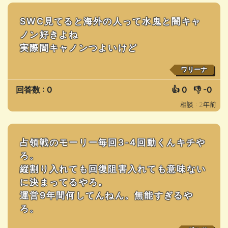
SWC見てると海外の人って水鬼と闇キャ
ノン好きよね
実際闇キャノンつよいけど
ワリーナ
回答数 : 0
👍
0
👎
-0
相談 : 2年前
占領戦のモーリー毎回3-4回動くんキチや
ろ。
縦割り入れても回復阻害入れても意味ない
に決まってるやろ。
運営9年間何してんねん。無能すぎるや
ろ。