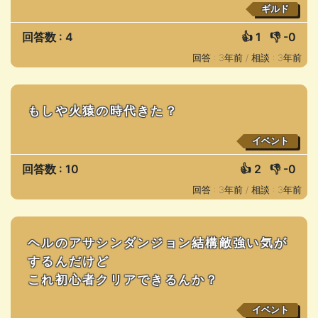
ギルド
回答数 : 4
👍
1
👎
-0
回答 : 3年前 /
相談 : 3年前
もしや火猿の時代きた？
イベント
回答数 : 10
👍
2
👎
-0
回答 : 3年前 /
相談 : 3年前
ヘルのアサシンダンジョン結構敵強い気が
するんだけど
これ初心者クリアできるんか？
イベント