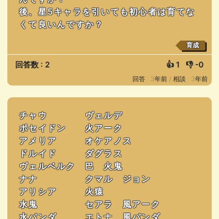
後、星5キャラを引いても初心者は育てな
くて良いんですか？
育成
回答数 : 2
👍
1
👎
-0
回答 : 3年前 /
相談 : 3年前
チャウ ヴェルデ
ポセイドン 火アーク
アメリア オケアノス
ドルイド ダグラス
ヴェルベルク 巴 火鬼
ナナ クマル ジョン
アリシア 火猿
水鬼 セアラ 風アーク
水パンダ エトナ 風パンダ