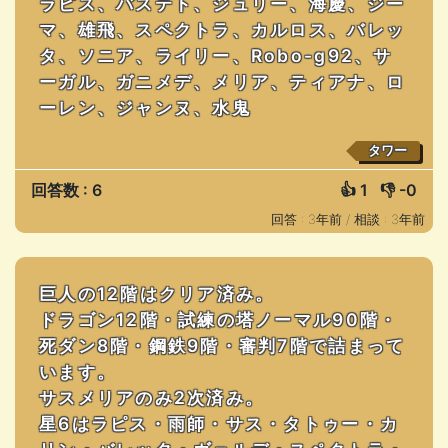
ラピス、バステト、ジュリー、海慶、ジー
マ、雄飛、スペクトラ、カルロス、バレッ
タ、ソニア、ライリー、Robo-g92、サ
ーガル、ガニメデ、メリア、ティアナ、ロ
ーレン、ジャンヌ、水鬼
タワー
回答数 : 6
👍
1
👎
-0
回答 : 3年前 /
相談 : 3年前
巨人の12階はクリア済み。
ドラゴン12階・試練の塔ノーマル90階・
死ダン8階・鋼鉄9階・審判7階で詰まって
います。
サスメリアのみ2次済み。
星6はラピス・雨師・サス・タトゥー・カ