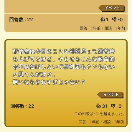
イベント
回答数 : 22
👍
1
👎
-0
回答 : 2年前 /
相談 : 2年前
配信者は今回のことを神対応って運営持
ち上げてるけど、そもそもこんな致命的
な不具合出しといて神対応もクソもない
と思うんだけど。
飼いならされすぎじゃない？
イベント
回答数 : 22
👍
31
👎
-0
この相談は+10を超えました。
回答 : 2年前 /
相談 : 2年前