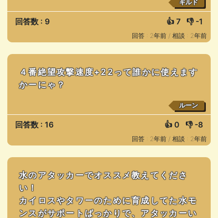
ギルド
回答数 : 9
👍
7
👎
-1
回答 : 2年前 /
相談 : 2年前
４番絶望攻撃速度+22って誰かに使えます
かーにゃ？
ルーン
回答数 : 16
👍
0
👎
-8
回答 : 2年前 /
相談 : 2年前
水のアタッカーでオススメ教えてくださ
い！
カイロスやタワーのために育成してた水モ
ンスがサポートばっかりで、アタッカーい