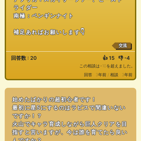
ライダー
南極：ペンギンナイト
補足あればお願いします👇
交流
回答数 : 20
👍
15
👎
-4
この相談は+10を超えました。
回答 : 3年前 /
相談 : 3年前
始めたばかりの超初心者です！
最初に星5にするのはラピスで間違いない
ですか！？
火山でキャラ育成しながら巨人クリアを目
指すと言いますが、今は誰を育てたら良い
んですか？