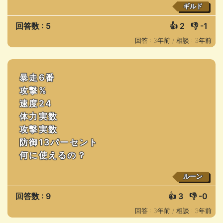
ギルド
回答数 : 5
👍
2
👎
-1
回答 : 3年前 /
相談 : 3年前
暴走6番
攻撃%
速度24
体力実数
攻撃実数
防御13パーセント
何に使えるの？
ルーン
回答数 : 9
👍
3
👎
-0
回答 : 3年前 /
相談 : 3年前