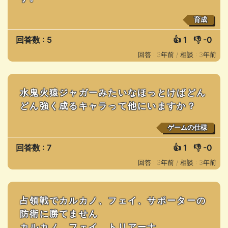
育成
回答数 : 5
👍
1
👎
-0
回答 : 3年前 /
相談 : 3年前
水鬼火猿ジャガーみたいなほっとけばどん
どん強く成るキャラって他にいますか？
ゲームの仕様
回答数 : 7
👍
1
👎
-0
回答 : 3年前 /
相談 : 3年前
占領戦でカルカノ、フェイ、サポーターの
防衛に勝てません
カルカノ、フェイ、トリアーナ