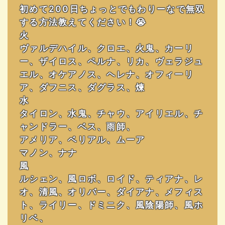
初めて200日ちょっとでもわりーなで無双
する方法教えてください！😭
火
ヴァルデハイル、クロエ、火鬼、カーリ
ー、ザイロス、ペルナ、リカ、ヴェラジュ
エル、オケアノス、ヘレナ、オフィーリ
ア、ダフニス、ダグラス、煉
水
タイロン、水鬼、チャウ、アイリエル、チ
ャンドラー、ベス、雨師、
アメリア、ベリアル、ムーア
マノン、ナナ
風
ルシェン、風ロボ、ロイド、ティアナ、レ
オ、清風、オリバー、ダイアナ、メフィス
ト、ライリー、ドミニク、風陰陽師、風ホ
リベ、