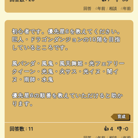
回答 : 4年前 /
相談 : 4年前
初心者です。優先星6を教えてください。
巨人・ドラゴンダンジョンの10階を目指
しているところです。
風パンダ・風鬼・風天舞姫・光フェアリー
クイーン・光鬼・火サス・光イヌ・闇イ
ヌ・雨師・水鬼
優先星6の順番を教えていただけると助か
ります。
育成
回答数 : 11
👍
4
👎
-0
回答 : 4年前 /
相談 : 4年前