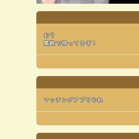
おう
窯鉄で待ってるぞ！
マッチングアプリやれ