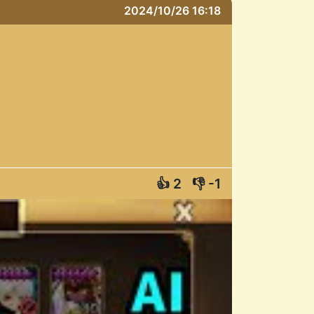
2024/10/26 16:18
👍
2
👎
-1