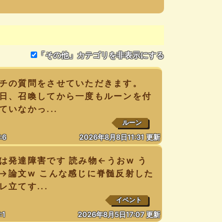
「その他」カテゴリを非表示にする
チの質問をさせていただきます。
日、召喚してから一度もルーンを付
ていなかっ...
ルーン
:6
2026年8月8日11:31 更新
は発達障害です 読み物←うおw う
→論文w こんな感じに脊髄反射した
レ立てす...
イベント
:1
2026年8月5日17:07 更新