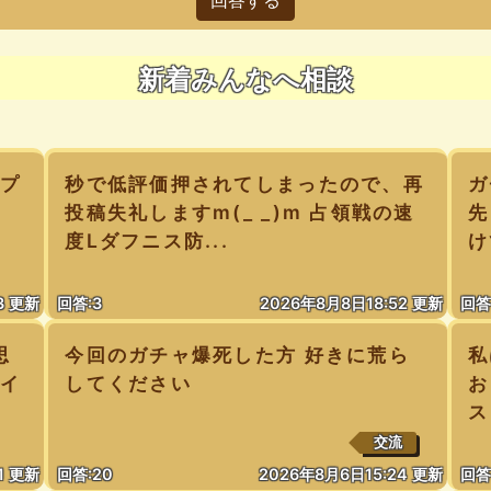
新着みんなへ相談
ップ
秒で低評価押されてしまったので、再
ガ
投稿失礼しますm(_ _)m 占領戦の速
先
度Lダフニス防...
け
3 更新
回答:3
2026年8月8日18:52 更新
回答
思
今回のガチャ爆死した方 好きに荒ら
私
りイ
してください
お
ス
交流
1 更新
回答:20
2026年8月6日15:24 更新
回答