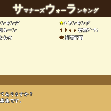
サ
ウ
ラ
マナーズ
ォー
ンキング
 ランキング
★
4 ランキング
走ルーン
👨‍👩‍👧‍👧
新着ﾊﾟｰﾃｨ
みもの
🗨️
新着評価
ってありますか？
ド募集です。