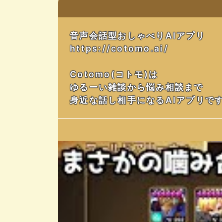
音声会話型おしゃべりAIアプリ
https://cotomo.ai/
Cotomo(コトモ)は
ゆるーい雑談から悩み相談まで
身近な話し相手になるAIアプリで