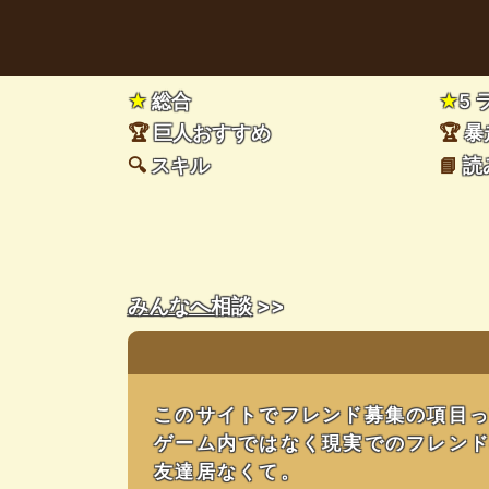
★
総合
★
5
🏆
巨人おすすめ
🏆
暴
🔍
スキル
📘
読
みんなへ相談
>>
このサイトでフレンド募集の項目
ゲーム内ではなく現実でのフレン
友達居なくて。