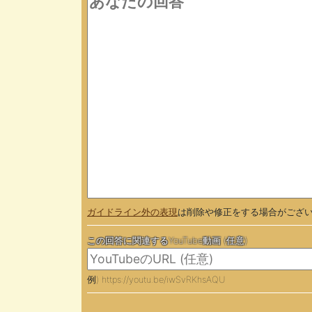
ガイドライン外の表現
は削除や修正をする場合がござ
この回答に関連するYouTube動画 (任意)
例) https://youtu.be/iwSvRKhsAQU