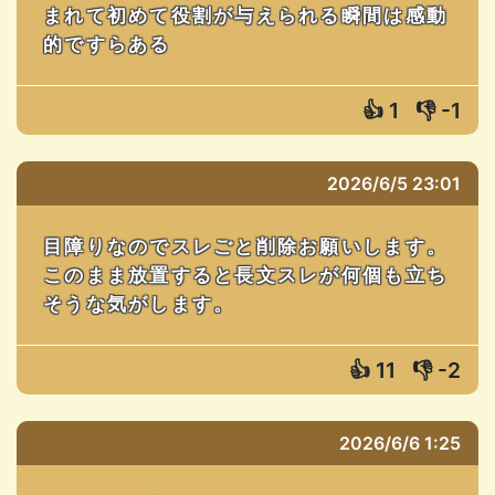
まれて初めて役割が与えられる瞬間は感動
的ですらある
👍
1
👎
-1
2026/6/5 23:01
目障りなのでスレごと削除お願いします。
このまま放置すると長文スレが何個も立ち
そうな気がします。
👍
11
👎
-2
2026/6/6 1:25