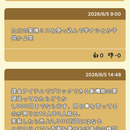
2026/6/5 9:00
ただの変換ミスを突っ込んで学ナシとか子
供かよ笑
👍
0
👎
-0
2026/6/5 14:48
課金アイテムでブロックできる新機能の要
望送ってみたらどうか
1,000円までなら出す、同じ事を言ってる
のが周りに10人中2人居る、
実装したら売上2,000万円にはなる
とデタラメでも予測を乗せれば多少の検討