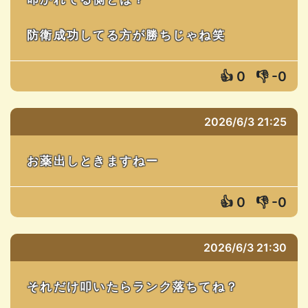
防衛成功してる方が勝ちじゃね笑
👍
0
👎
-0
2026/6/3 21:25
お薬出しときますねー
👍
0
👎
-0
2026/6/3 21:30
それだけ叩いたらランク落ちてね？