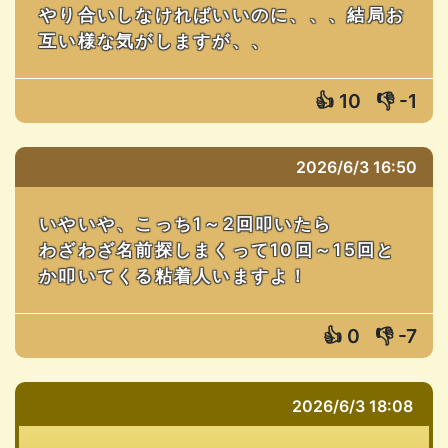
やり合いしなければいいのに、、、結局お
互い様な気がしますが、、
👍
10
👎
-1
2026/6/3 16:50
いやいや、こっち1～2回叩いたら
わざわざ名前探しまくって10回～15回と
か叩いてくる粘着人いますよ！
👍
0
👎
-7
2026/6/3 18:08