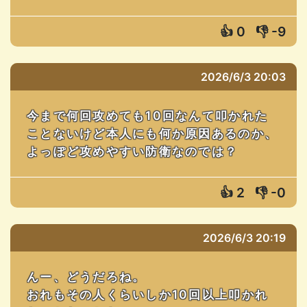
👍
0
👎
-9
2026/6/3 20:03
今まで何回攻めても10回なんて叩かれた
ことないけど本人にも何か原因あるのか、
よっぽど攻めやすい防衛なのでは？
👍
2
👎
-0
2026/6/3 20:19
んー、どうだろね。
おれもその人くらいしか10回以上叩かれ