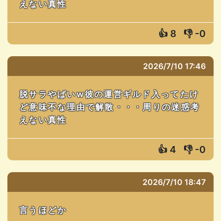
えない真性
👍
8
👎
-0
2026/7/10 17:46
脱サラやばいw彼の運営ギルド入ってたけ
ど意味不な理由で解散・・・周りの迷惑考
えない真性
👍
4
👎
-0
2026/7/10 18:47
言うほどか