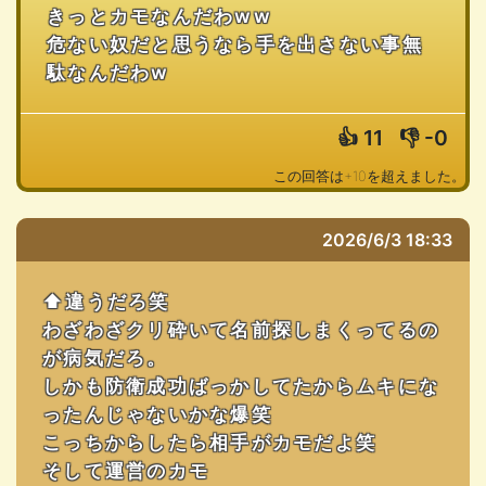
きっとカモなんだわww
危ない奴だと思うなら手を出さない事無
駄なんだわw
👍
11
👎
-0
この回答は+10を超えました。
2026/6/3 18:33
⬆️違うだろ笑
わざわざクリ砕いて名前探しまくってるの
が病気だろ。
しかも防衛成功ばっかしてたからムキにな
ったんじゃないかな爆笑
こっちからしたら相手がカモだよ笑
そして運営のカモ