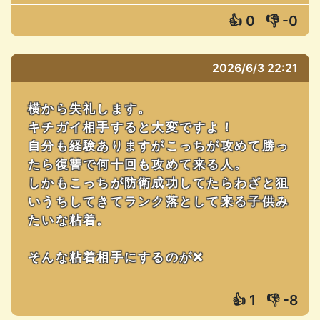
👍
0
👎
-0
2026/6/3 22:21
横から失礼します。
キチガイ相手すると大変ですよ！
自分も経験ありますがこっちが攻めて勝っ
たら復讐で何十回も攻めて来る人。
しかもこっちが防衛成功してたらわざと狙
いうちしてきてランク落として来る子供み
たいな粘着。
そんな粘着相手にするのが❌
👍
1
👎
-8