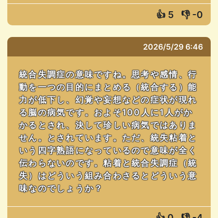
👍
5
👎
-0
2026/5/29 6:46
統合失調症の意味ですね。思考や感情、行
動を一つの目的にまとめる（統合する）能
力が低下し、幻覚や妄想などの症状が現れ
る脳の病気です。およそ100人に1人がか
かるとされ、決して珍しい病気ではありま
せん。とされています。ただ、統失粘着と
いう四字熟語になっているので意味が全く
伝わらないのです。粘着と統合失調症（統
失）はどういう組み合わさるとどういう意
味なのでしょうか？
👍
0
👎
-4