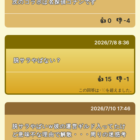
次のコラボは名探偵コナンです
👍
0
👎
-4
2026/7/8 8:36
脱サラやばない？
👍
15
👎
-1
この回答は+10を超えました。
2026/7/10 17:46
脱サラやばいw彼の運営ギルド入ってたけ
ど意味不な理由で解散・・・周りの迷惑考