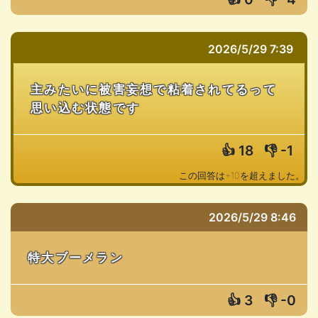
2026/5/29 7:39
主みたいに被害妄想で粘着されてるって
思い込む状態です
👍
18
👎
-1
この回答は+10を超えました。
2026/5/29 8:46
特大ブーメラン
👍
3
👎
-0