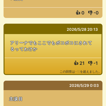
👍
0
👎
-0
2026/5/28 20:13
アリーナでもここでもボコボコにされて
るってわけか
👍
21
👎
-1
この回答は+10を超えました。
2026/5/29 0:03
主涙目