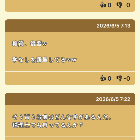
👍
0
👎
-0
2026/6/5 7:13
糖質、復習w
学なしを露呈してるww
👍
0
👎
-0
2026/6/5 7:22
そう言うお前はどんな学があるんだ。
税理士でも持ってるんか？