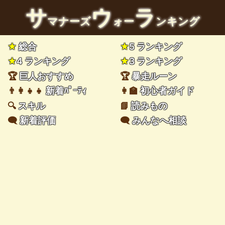
サ
ウ
ラ
マナーズ
ォー
ンキング
★
総合
★
5 ランキング
★
4 ランキング
★
3 ランキング
🏆
巨人おすすめ
🏆
暴走ルーン
👨‍👩‍👧‍👧
新着ﾊﾟｰﾃｨ
👩‍🏫
初心者ガイド
🔍
スキル
📘
読みもの
🗨️
新着評価
🗨️
みんなへ相談