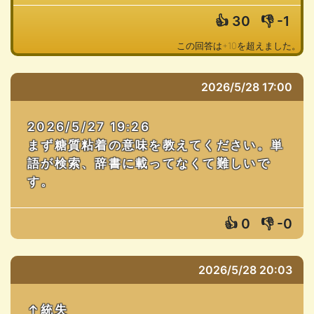
👍
30
👎
-1
この回答は+10を超えました。
2026/5/28 17:00
2026/5/27 19:26
まず糖質粘着の意味を教えてください。単
語が検索、辞書に載ってなくて難しいで
す。
👍
0
👎
-0
2026/5/28 20:03
↑統失