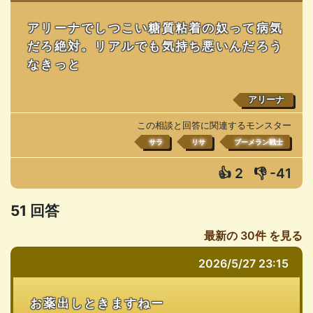
アリーナでしつこい糖質粘着の奴って病気
だろ絶対。リアルでも気持ち悪いんだろう
なきっと
アリーナ
この相談と回答に関連するモンスター
サラ
リサ
ブーメラン戦士
👍
2
👎
-41
51 回答
最新の 30件 を見る
2026/5/27 23:15
お薬出しときますねー