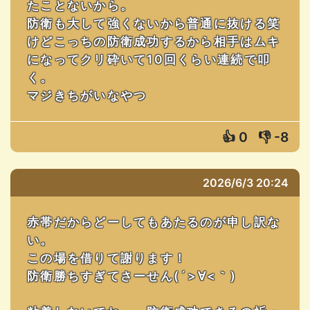
たことないから。
防衛も大して強くないから普通に抜ける笑
けどこっちの防衛成功するから相手はムキ
になってクリ砕いて10回くらい連続で叩
く。
マジきちがいなやつ
👍
0
👎
-8
2026/6/3 20:24
赤帯だからどーしてもあたるのが申し訳な
い。
この場を借りて謝ります！
防衛勝ちすぎてさーせん(´>∀<｀)ゝ