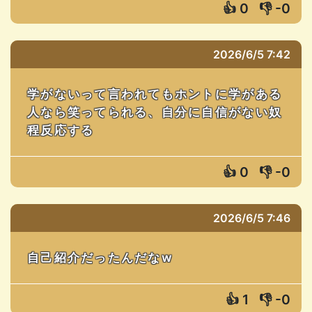
👍
0
👎
-0
2026/6/5 7:42
学がないって言われてもホントに学がある
人なら笑ってられる、自分に自信がない奴
程反応する
👍
0
👎
-0
2026/6/5 7:46
自己紹介だったんだなw
👍
1
👎
-0