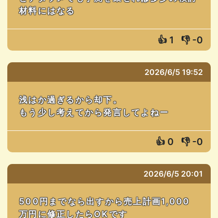
材料にはなる
👍
1
👎
-0
2026/6/5 19:52
浅はか過ぎるから却下。
もう少し考えてから発言してよねー
👍
0
👎
-0
2026/6/5 20:01
500円までなら出すから売上計画1,000
万円に修正したらOKです