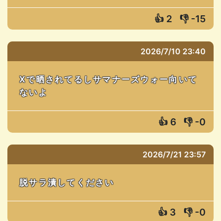
👍
2
👎
-15
2026/7/10 23:40
Xで晒されてるしサマナーズウォー向いて
ないよ
👍
6
👎
-0
2026/7/21 23:57
脱サラ潰してください
👍
3
👎
-0