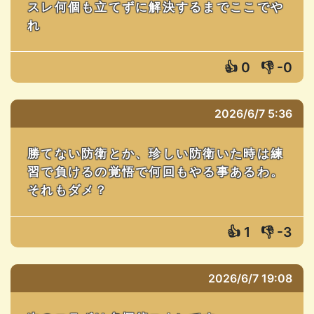
スレ何個も立てずに解決するまでここでや
れ
👍
0
👎
-0
2026/6/7 5:36
勝てない防衛とか、珍しい防衛いた時は練
習で負けるの覚悟で何回もやる事あるわ。
それもダメ？
👍
1
👎
-3
2026/6/7 19:08