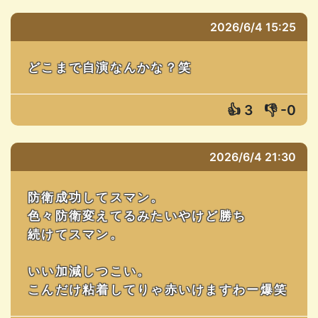
2026/6/4 15:25
どこまで自演なんかな？笑
👍
3
👎
-0
2026/6/4 21:30
防衛成功してスマン。
色々防衛変えてるみたいやけど勝ち
続けてスマン。
いい加減しつこい。
こんだけ粘着してりゃ赤いけますわー爆笑