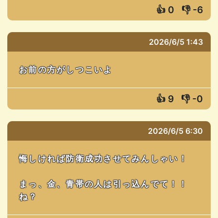
👍
0
👎
-6
2026/6/5 1:43
お前の方がしつこいよ
👍
9
👎
-0
2026/6/5 6:30
悔しければ防衛成功させてみんしゃい！
まっ、金、青帯の人は引っ込んでて！！
ね？