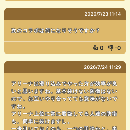
2026/7/23 11:14
次のコラボは何になりそうですか？
👍
0
👎
-0
2026/7/24 11:29
アリーナは滑り込みでやった方が効率が良
いと思いますね。基本抜けない防衛はない
ので、お互いやり合ってても意味がないで
すね。
アリーナ上位に常に君臨してる人達の防衛
も、簡単に抜けますし。
一歩引いておくのも、一つの手法かと。半