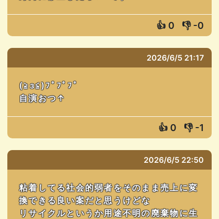
👍
0
👎
-0
2026/6/5 21:17
(≧з≦)ﾌﾟﾌﾟﾌﾟ
自演おつ↑
👍
0
👎
-1
2026/6/5 22:50
粘着してる社会的弱者をそのまま売上に変
換できる良い案だと思うけどな
リサイクルというか用途不明の廃棄物に生