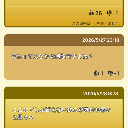
👍
26
👎
-1
この回答は+10を超えました。
2026/5/27 23:18
それってあなたの感想ですよね？
👍
1
👎
-1
2026/5/28 9:23
ここにでしか言えない奴のが気持ち悪い
と思うw