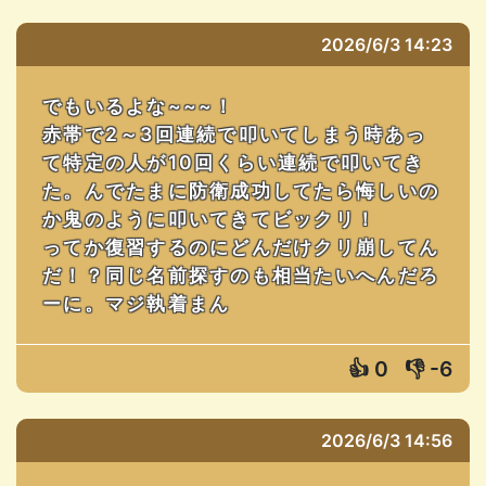
2026/6/3 14:23
でもいるよな~~~！
赤帯で2～3回連続で叩いてしまう時あっ
て特定の人が10回くらい連続で叩いてき
た。んでたまに防衛成功してたら悔しいの
か鬼のように叩いてきてビックリ！
ってか復習するのにどんだけクリ崩してん
だ！？同じ名前探すのも相当たいへんだろ
ーに。マジ執着まん
👍
0
👎
-6
2026/6/3 14:56