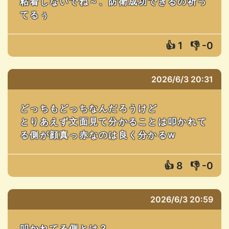
粘着しないでね～、防衛成功できるの祈っ
てるぅ
👍
1
👎
-0
2026/6/3 20:31
どっちもどっちなんだろうけど
とりあえず文面見て分かることは叩かれて
る側が顔真っ赤なのは良く分かるw
👍
8
👎
-0
2026/6/3 20:59
叩かれてる側とは？