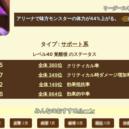
リーダース
アリーナで味方モンスターの体力が44%上がる。
タイプ :
サポート系
レベル40 覚醒後 のステータス
5
全体 360位
クリティカル率
7
全体 349位
クリティカル時ダメージ増加
2
全体 149位
効果抵抗率
6
全体 864位
効果的中率
みんなのおすすめ
ルーン
票
反撃
2票
絶望
1票
破壊
0票
闘志
0票
決