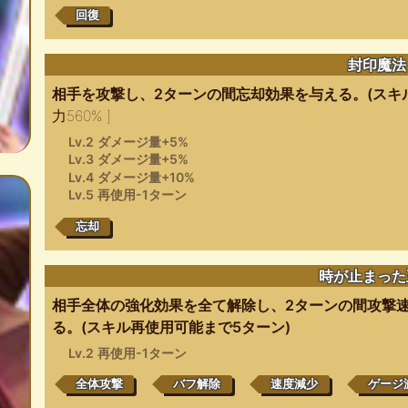
回復
封印魔法
相手を攻撃し、2ターンの間忘却効果を与える。(スキ
力560% ]
Lv.2 ダメージ量+5%
Lv.3 ダメージ量+5%
Lv.4 ダメージ量+10%
Lv.5 再使用-1ターン
忘却
時が止まった
相手全体の強化効果を全て解除し、2ターンの間攻撃速
る。(スキル再使用可能まで5ターン)
Lv.2 再使用-1ターン
全体攻撃
バフ解除
速度減少
ゲージ