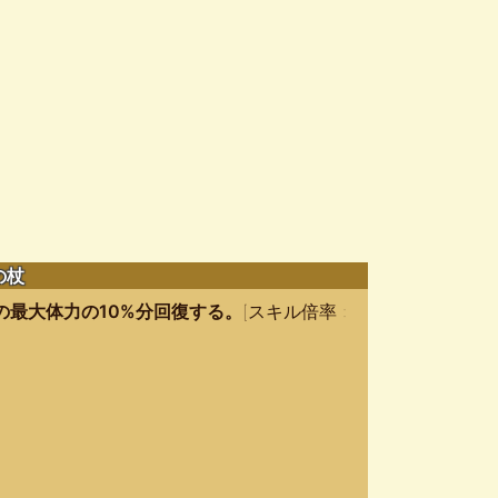
の杖
最大体力の10%分回復する。
[スキル倍率 :