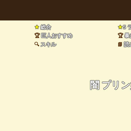
★
総合
★
5
🏆
巨人おすすめ
🏆
暴
🔍
スキル
📘
読
闇 プリン