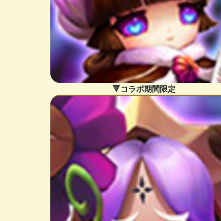
🔻コラボ期間限定