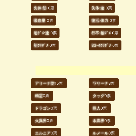
失体:防
0票
失体:速
0票
吸血量
0票
復活:体力
0票
追ﾀﾞﾒ:速
0票
行不:被ﾀﾞﾒ
0票
初ｸﾘﾀﾞﾒ
0票
S3-4ｸﾘﾀﾞﾒ
0票
アリーナ防
15票
ワリーナ
3票
精霊
0票
タッグ
0票
ドラゴン
0票
巨人
0票
火異界
0票
水異界
0票
エルニア
0票
ルメール
0票