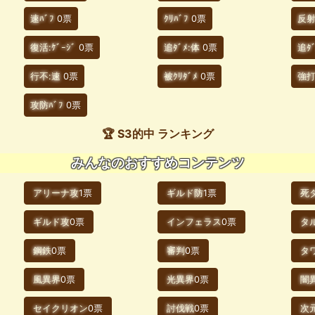
速ﾊﾞﾌ
0票
ｸﾘﾊﾞﾌ
0票
反射
復活:ｹﾞｰｼﾞ
0票
追ﾀﾞﾒ:体
0票
追ﾀ
行不:速
0票
被ｸﾘﾀﾞﾒ
0票
強
攻防ﾊﾞﾌ
0票
🏆 S3的中 ランキング
みんなのおすすめコンテンツ
アリーナ攻
1票
ギルド防
1票
死
ギルド攻
0票
インフェラス
0票
タ
鋼鉄
0票
審判
0票
タ
風異界
0票
光異界
0票
闇
セイクリオン
0票
討伐戦
0票
次