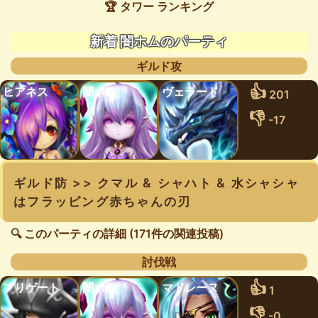
🏆 タワー ランキング
新着 闇ホムのパーティ
ギルド攻
👍
ヒアネス
闇ホム
ヴェラード
201
👎
-17
ギルド防 >> クマル & シャハト & 水シャシャ
はフラッピング赤ちゃんの刃
🔍 このパーティの詳細 (171件の関連投稿)
討伐戦
👍
フリゲート
闇ホム
マドレーヌ
1
👎
-0