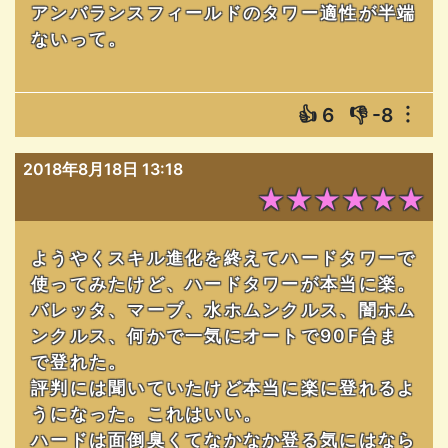
アンバランスフィールドのタワー適性が半端
ないって。
👍
6
👎
-8
︙
2018年8月18日 13:18
★★★★★★
ようやくスキル進化を終えてハードタワーで
使ってみたけど、ハードタワーが本当に楽。
バレッタ、マーブ、水ホムンクルス、闇ホム
ンクルス、何かで一気にオートで90F台ま
で登れた。
評判には聞いていたけど本当に楽に登れるよ
うになった。これはいい。
ハードは面倒臭くてなかなか登る気にはなら