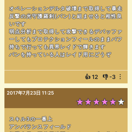
オペレーションデルタ破壊まで取得して暴走
反撃の光守護羅刹(パン)と組ませると相性良
いです
弱点分析まで取得して攻撃できるデバッファ
ーしてもプロテクションフィールのままバフ
持ちで行っても異界レイドで輝きます
パンを持っている人はレイド用にどうぞ
👍
12
👎
-3
︙
2017年7月23日 11:25
★★★★★★
スキル3の一番上
アンバランスフィールド