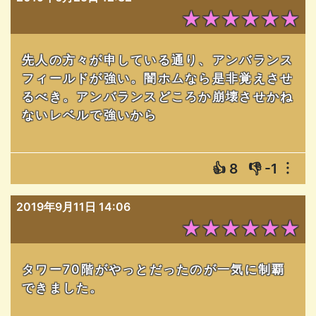
★★★★★★
先人の方々が申している通り、アンバランス
フィールドが強い。闇ホムなら是非覚えさせ
るべき。アンバランスどころか崩壊させかね
ないレベルで強いから
👍
8
👎
-1
︙
2019年9月11日 14:06
★★★★★★
タワー70階がやっとだったのが一気に制覇
できました。