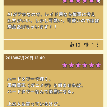
★★★★★★
AIがアホなので、レイド用なら慎重に考え
た方がいい。しかし可愛い。可愛いのでほぼ
満点あげちゃいます！！
👍
10
👎
-1
︙
2018年7月29日 12:49
★★★★★★
ハードタワーで輝く。
風精霊王（ガニメデ）と組ませれば、
ハードタワーなんて楽勝になる。
上の人も言っているけど、