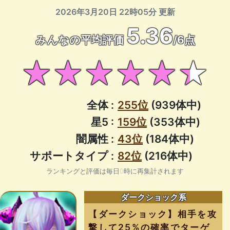
2026年3月20日 22時05分 更新
5.36
みんなの平均評価
/6点
★★★★★★
全体 :
255位
(939体中)
星5 :
159位
(353体中)
闇属性 :
43位
(184体中)
サポートタイプ :
82位
(216体中)
ランキングと評価は毎日0時に再集計されます
ダークショック系
【ダークショック】相手を攻
撃して25%の確率でターゲ