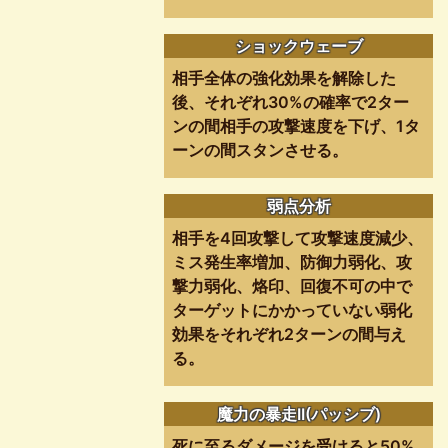
ショックウェーブ
相手全体の強化効果を解除した
後、それぞれ30%の確率で2ター
ンの間相手の攻撃速度を下げ、1タ
ーンの間スタンさせる。
弱点分析
相手を4回攻撃して攻撃速度減少、
ミス発生率増加、防御力弱化、攻
撃力弱化、烙印、回復不可の中で
ターゲットにかかっていない弱化
効果をそれぞれ2ターンの間与え
る。
魔力の暴走II(パッシブ)
死に至るダメージを受けると50%