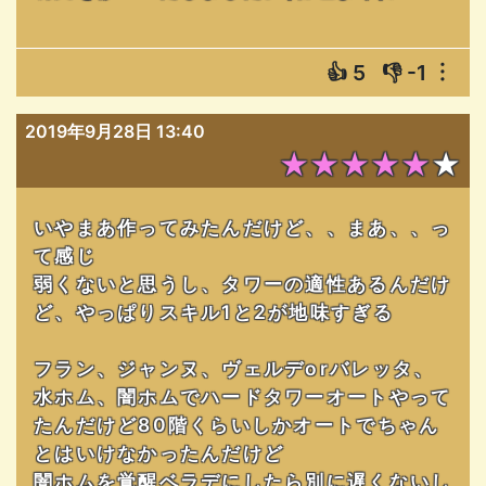
👍
5
👎
-1
︙
2019年9月28日 13:40
★★★★★★
いやまあ作ってみたんだけど、、まあ、、っ
て感じ
弱くないと思うし、タワーの適性あるんだけ
ど、やっぱりスキル1と2が地味すぎる
フラン、ジャンヌ、ヴェルデorバレッタ、
水ホム、闇ホムでハードタワーオートやって
たんだけど80階くらいしかオートでちゃん
とはいけなかったんだけど
闇ホムを覚醒ベラデにしたら別に遅くないし