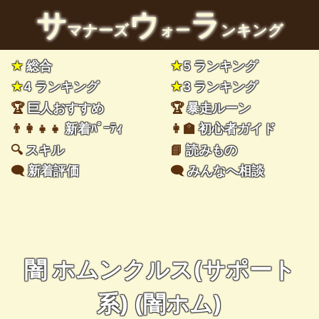
サ
ウ
ラ
マナーズ
ォー
ンキング
★
総合
★
5 ランキング
★
4 ランキング
★
3 ランキング
🏆
巨人おすすめ
🏆
暴走ルーン
👨‍👩‍👧‍👧
新着ﾊﾟｰﾃｨ
👩‍🏫
初心者ガイド
🔍
スキル
📘
読みもの
🗨️
新着評価
🗨️
みんなへ相談
闇 ホムンクルス(サポート
系) (闇ホム)