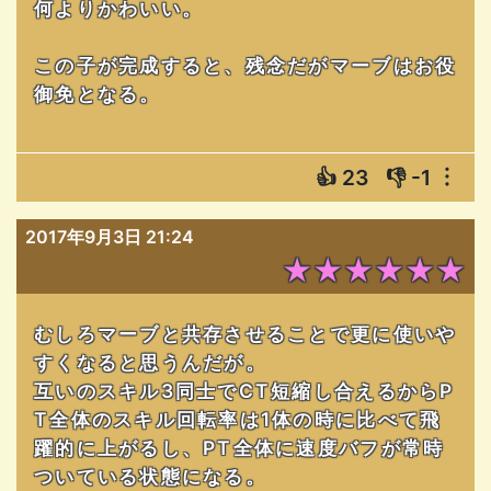
何よりかわいい。
この子が完成すると、残念だがマーブはお役
御免となる。
👍
23
👎
-1
︙
2017年9月3日 21:24
★★★★★★
むしろマーブと共存させることで更に使いや
すくなると思うんだが。
互いのスキル3同士でCT短縮し合えるからP
T全体のスキル回転率は1体の時に比べて飛
躍的に上がるし、PT全体に速度バフが常時
ついている状態になる。