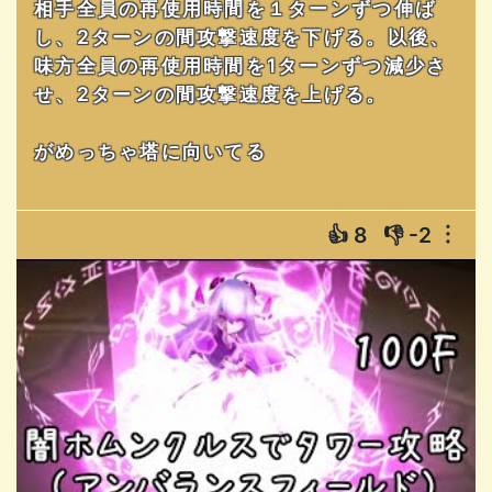
相手全員の再使用時間を１ターンずつ伸ば
し、2ターンの間攻撃速度を下げる。以後、
味方全員の再使用時間を1ターンずつ減少さ
せ、2ターンの間攻撃速度を上げる。
がめっちゃ塔に向いてる
👍
8
👎
-2
︙