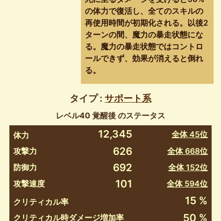
の体力で復活し、全てのスキルの
再使用時間が初期化される。以後2
ターンの間、魔力の暴走状態にな
る。魔力の暴走状態ではコントロ
ールできず、効果が消えると倒れ
る。
タイプ :
サポート系
レベル40 覚醒後 のステータス
12,345
全体 45位
体力
626
攻撃力
全体 668位
692
防御力
全体 152位
101
攻撃速度
全体 594位
15 %
クリティカル率
50 %
クリティカル時ダメージ増加率