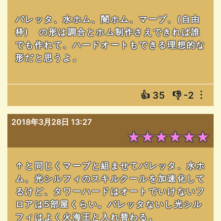
バレッタ、水ホム、闇ホム、マーブ、(自由
枠) の形は調合とホム制作さえできれば誰
でも作れて、ハードオートもできる理想的な
形だと思うよ。
👍
35
👎
-2
︙
2018年3月28日 13:27
★★★★★★
↑と同じくマーブと組ませてバレッタ、水ホ
ム、光シルフィのスキルクールを加速化して
るけど、タワーハードはオートでいけないフ
ロアは5部屋くらい。バレッタないし光シル
フィはよく火海王と入れ替わる。