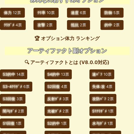
体力
12票
ｸﾘ率
10票
速度
6票
防御
5票
ｸﾘﾀﾞﾒ
4票
攻撃
2票
抵抗
2票
的中
2票
🏆 オプション体力 ランキング
アーティファクト副オプション
🔍 アーティファクトとは (V8.0.0対応)
S3的中
14票
S4的中
13票
速ﾊﾞﾌ
10票
S3-4ｸﾘﾀﾞﾒ
6票
S2回復
4票
失体:攻
4票
S3回復
3票
反射ﾀﾞﾒ
3票
攻防ﾊﾞﾌ
2票
闇与ﾀﾞﾒ
2票
光被ﾀﾞﾒ
2票
S1ｸﾘﾀﾞﾒ
1票
S1回復
1票
S2的中
1票
水与ﾀﾞﾒ
1票