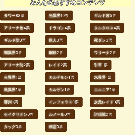
みんなのおすすめコンテンツ
タワー
88票
光異界
10票
ギルド攻
5票
アリーナ攻
4票
ドラゴン
4票
タルタロス
4票
ギルド防
3票
巨人
3票
死ダン
3票
闇異界
3票
鋼鉄
2票
ワリーナ
2票
アリーナ防
2票
レイド
2票
引率
1票
火異界
1票
カルデルン
1票
水異界
1票
風異界
1票
カルザン
1票
エルニア
1票
審判
0票
インフェラス
0票
次元レイド
0票
セイクリオン
0票
ルメール
0票
討伐戦
0票
タッグ
0票
精霊
0票