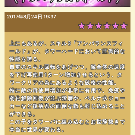
2017年8月24日 19:37
★★★★★★
上にもあるが、スキル3「アンバランスフィ
ールド」が、タワーハードにおいて圧倒的な
性能を誇る。
自軍のスキル回転をあげつつ、敵全体の速度
を下げ再使用1ターン増加させるという、タ
ワークリアの為にあるような破格の性能。
特に敵の再使用増加が非常に有用で、免疫や
弱化解除回復が並ぶ階層や、ペルナ水ジョー
カーなど復活系の面倒な敵も封じ込めること
ができる。
この子をタワーパに組み込むとお世辞抜きで
本当に世界が変わる。