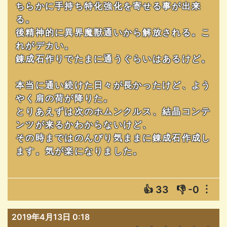
ちらかに手持ち特化強化を寄せる事が出来
る。
後精神的に異界魔獣通いから解放される。こ
れがデカい。
錬成石作りでたまに通うぐらいはあるけど。
本当に通い続けた日々が長かったけど、よう
やく肩の荷が降りた。
とりあえずは次のホムンクルス、結晶コンテ
ンツが来るかわからないけど、
その時まではのんびり気ままに錬成石作成し
ます。気が楽になりました。
👍
33
👎
-0
︙
2019年4月13日 0:18