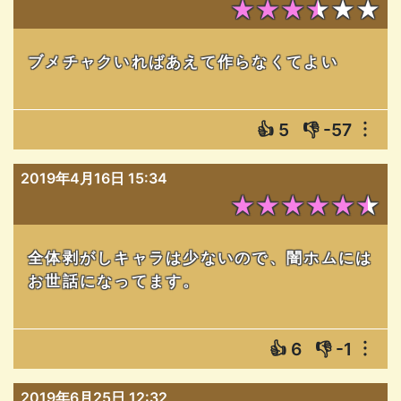
★★★★★★
ブメチャクいればあえて作らなくてよい
👍
5
👎
-57
︙
2019年4月16日 15:34
★★★★★★
全体剥がしキャラは少ないので、闇ホムには
お世話になってます。
👍
6
👎
-1
︙
2019年6月25日 12:32