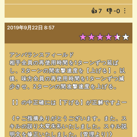
👍
7
👎
-0
︙
2019年9月22日 8:57
★★★★★★
アンバランスフィールド
相手全員の再使用時間を1ターンずつ延ば
し、2ターンの間攻撃速度を【上げる】。以
後、味方全員の再使用時間を1ターンずつ減
少させ、2ターンの間攻撃速度を上げる。
【】の中正確には【下げる】が正解ですよー
《↑ご指摘ありがとうございます。また、ス
キルの誤り大変失礼いたしました。スキル説
明文を修正いたしました。(管理より)》