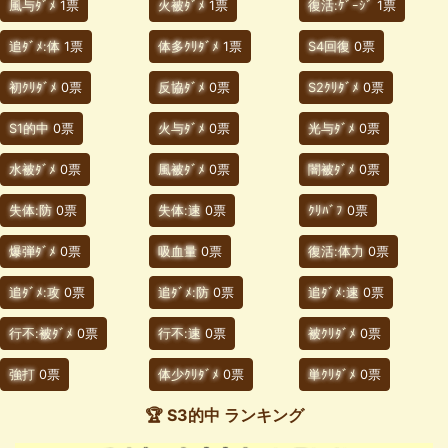
風与ﾀﾞﾒ
1票
火被ﾀﾞﾒ
1票
復活:ｹﾞｰｼﾞ
1票
追ﾀﾞﾒ:体
1票
体多ｸﾘﾀﾞﾒ
1票
S4回復
0票
初ｸﾘﾀﾞﾒ
0票
反協ﾀﾞﾒ
0票
S2ｸﾘﾀﾞﾒ
0票
S1的中
0票
火与ﾀﾞﾒ
0票
光与ﾀﾞﾒ
0票
水被ﾀﾞﾒ
0票
風被ﾀﾞﾒ
0票
闇被ﾀﾞﾒ
0票
失体:防
0票
失体:速
0票
ｸﾘﾊﾞﾌ
0票
爆弾ﾀﾞﾒ
0票
吸血量
0票
復活:体力
0票
追ﾀﾞﾒ:攻
0票
追ﾀﾞﾒ:防
0票
追ﾀﾞﾒ:速
0票
行不:被ﾀﾞﾒ
0票
行不:速
0票
被ｸﾘﾀﾞﾒ
0票
強打
0票
体少ｸﾘﾀﾞﾒ
0票
単ｸﾘﾀﾞﾒ
0票
🏆 S3的中 ランキング