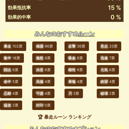
15 %
効果抵抗率
0 %
効果的中率
みんなのおすすめ
ルーン
暴走
102票
保護
96票
反撃
36票
意志
33票
集中
18票
激怒
9票
吸血
8票
迅速
7票
闘志
6票
決意
6票
根性
6票
元気
6票
命中
5票
高揚
4票
果報
4票
絶望
4票
忍耐
4票
守護
4票
刃
3票
破壊
2票
猛攻
2票
封印
0票
🏆 暴走ルーン ランキング
みんなのおすすめオプション