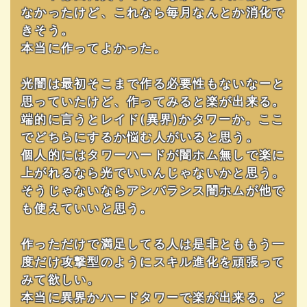
なかったけど、これなら毎月なんとか消化で
きそう。
本当に作ってよかった。
光闇は最初そこまで作る必要性もないなーと
思っていたけど、作ってみると楽が出来る。
端的に言うとレイド(異界)かタワーか。ここ
でどちらにするか悩む人がいると思う。
個人的にはタワーハードが闇ホム無しで楽に
上がれるなら光でいいんじゃないかと思う。
そうじゃないならアンバランス闇ホムが他で
も使えていいと思う。
作っただけで満足してる人は是非とももう一
度だけ攻撃型のようにスキル進化を頑張って
みて欲しい。
本当に異界かハードタワーで楽が出来る。ど