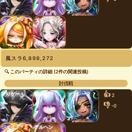
ジェイド
ブランディア
風スラ6,898,272
🔍 このパーティの詳細 (2件の関連投稿)
討伐戦
👍
フリゲート
闇ホム
マドレーヌ
2
👎
-0
ジェイド
アルヘン