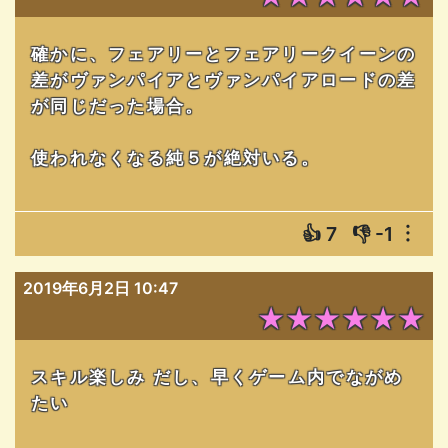
確かに、フェアリーとフェアリークイーンの
差がヴァンパイアとヴァンパイアロードの差
が同じだった場合。
使われなくなる純５が絶対いる。
👍
7
👎
-1
︙
2019年6月2日 10:47
★★★★★★
スキル楽しみ だし、早くゲーム内でながめ
たい