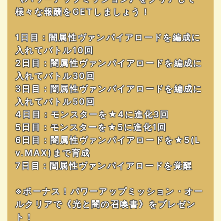
様々な報酬をGETしましょう！
1日目：闇属性ヴァンパイアロードを編成に
入れてバトル10回
2日目：闇属性ヴァンパイアロードを編成に
入れてバトル30回
3日目：闇属性ヴァンパイアロードを編成に
入れてバトル50回
4日目：モンスターを★4に進化3回
5日目：モンスターを★5に進化1回
6日目：闇属性ヴァンパイアロードを★5(L
v.MAX)まで育成
7日目：闇属性ヴァンパイアロードを覚醒
※ボーナス！パワーアップミッション・オー
ルクリアで《光と闇の召喚書》をプレゼン
ト！