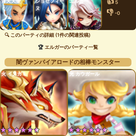
👍
斉天大聖
ジョセフィー
エルガー
5
ヌ
👎
-0
🔍 このパーティの詳細 (1件の関連投稿)
🏆
エルガーのパーティ一覧
闇ヴァンパイアロードの相棒モンスター
火 イヌガミ
光 カウガール
★★★★★★
★★★★★★