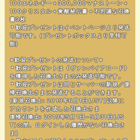
100エネルギー＋300,000マナストーン＋
100クリスタル＋覚醒秘伝書＋不思議な召喚
書3枚
＊歓迎プレゼントはイベントページより発送
可能です。(プレゼントボックスより受領可
能)
※歓迎プレゼントの発送について※
＊歓迎プレゼントは《ヴァンパイアロード》
を獲得した召喚士さまのみ発送可能です。
＊歓迎プレゼントは同じサーバーの新規／復
帰召喚士さまに発送することができます。
(新規召喚士: 2019年6月1日(JST)以降に
アカウントを作成した召喚士さま
復帰召喚士: 2019年5月1日~5月31日(JS
T)の間、ログインした履歴がない召喚士さ
ま)