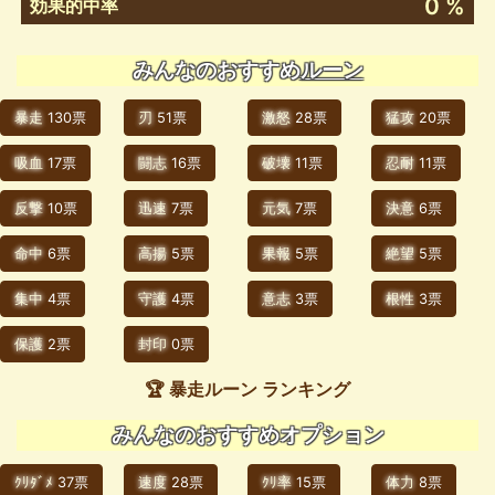
0 %
効果的中率
みんなのおすすめ
ルーン
暴走
130票
刃
51票
激怒
28票
猛攻
20票
吸血
17票
闘志
16票
破壊
11票
忍耐
11票
反撃
10票
迅速
7票
元気
7票
決意
6票
命中
6票
高揚
5票
果報
5票
絶望
5票
集中
4票
守護
4票
意志
3票
根性
3票
保護
2票
封印
0票
🏆 暴走ルーン ランキング
みんなのおすすめオプション
ｸﾘﾀﾞﾒ
37票
速度
28票
ｸﾘ率
15票
体力
8票