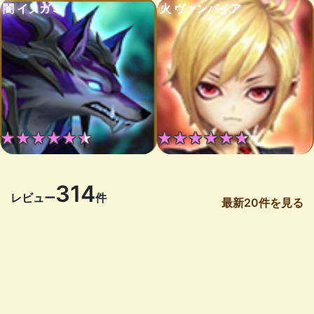
闇 イヌガミ
火 ヴァンパイア
★★★★★★
★★★★★★
314
レビュー
件
最新20件を見る