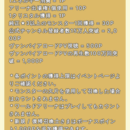
1エネルギー消費 = 1P
アリーナ出場権1個使用 = 10P
1クリスタル獲得 = 1P
純正★3以上のモンスター1回獲得 = 30P
公式チャンネル登録者数15万人突破 = 2,0
00P​
ヴァンパイアロードPV視聴 = 500P
ヴァンパイアロードPVの再生数100万回突
破 = 1,000P
＊各ポイントの獲得上限はイベントページよ
りご確認ください。
＊モンスターの欠片を使用して召喚した場合
はカウントされません。
＊ワールドアリーナはプレイしてもカウント
されません。
＊新規 / 復帰召喚士さまはボーナスポイン
ト1,000Pを追加獲得できます。