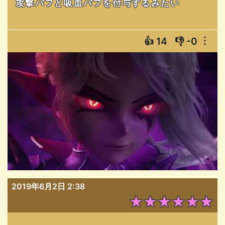
攻撃バフと吸血バフを付与するみたい
👍
14
👎
-0
︙
2019年6月2日 2:38
★★★★★★