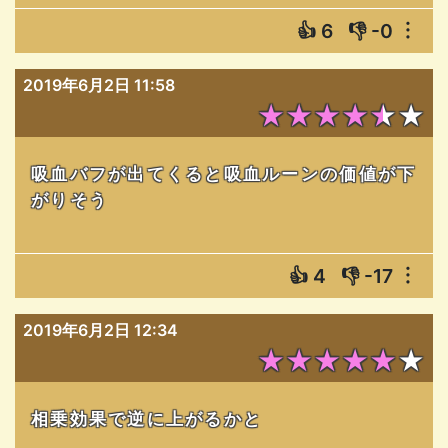
👍
6
👎
-0
︙
2019年6月2日 11:58
★★★★★★
吸血バフが出てくると吸血ルーンの価値が下
がりそう
👍
4
👎
-17
︙
2019年6月2日 12:34
★★★★★★
相乗効果で逆に上がるかと