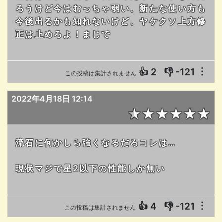
ろうけど今はむっちゃ弱い、新たな使い方も
今後出るかも知れないけど、ヤケクソ上方修
正は止めろよ！まじで
👍
2
👎
-121
︙
この投稿は集計されません
2022年4月18日 12:14
★★★★★★
流石に何かしら強くなるだろコレは…
現状マジで星2以下の性能しか無い
👍
4
👎
-121
︙
この投稿は集計されません