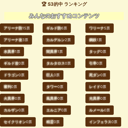
🏆 S3的中 ランキング
みんなのおすすめコンテンツ
アリーナ防
15票
ギルド防
6票
ワリーナ
5票
アリーナ攻
3票
カルデルン
2票
鋼鉄
1票
水異界
1票
闇異界
1票
タッグ
0票
ギルド攻
0票
タルタロス
0票
引率
0票
ドラゴン
0票
巨人
0票
死ダン
0票
審判
0票
タワー
0票
レイド
0票
火異界
0票
風異界
0票
光異界
0票
カルザン
0票
エルニア
0票
ルメール
0票
セイクリオン
0票
精霊
0票
インフェラス
0票