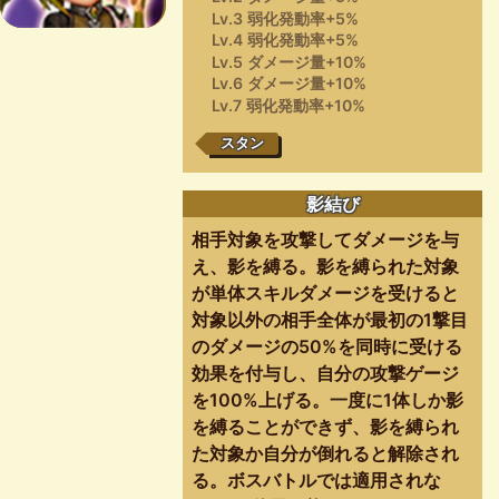
Lv.3 弱化発動率+5%
Lv.4 弱化発動率+5%
Lv.5 ダメージ量+10%
Lv.6 ダメージ量+10%
Lv.7 弱化発動率+10%
スタン
影結び
相手対象を攻撃してダメージを与
え、影を縛る。影を縛られた対象
が単体スキルダメージを受けると
対象以外の相手全体が最初の1撃目
のダメージの50%を同時に受ける
効果を付与し、自分の攻撃ゲージ
を100%上げる。一度に1体しか影
を縛ることができず、影を縛られ
た対象か自分が倒れると解除され
る。ボスバトルでは適用されな