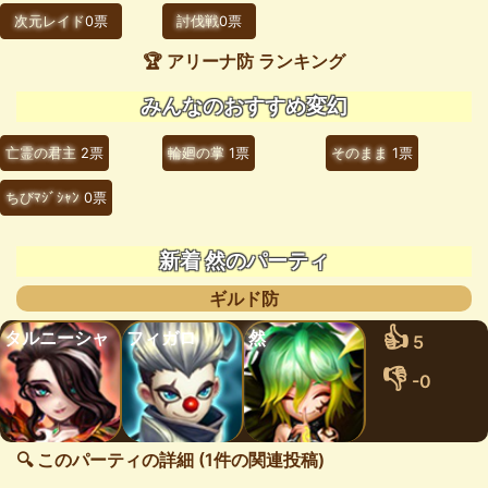
次元レイド
0票
討伐戦
0票
🏆 アリーナ防 ランキング
みんなのおすすめ変幻
亡霊の君主
2票
輪廻の掌
1票
そのまま
1票
ちびﾏｼﾞｼｬﾝ
0票
新着 然のパーティ
ギルド防
👍
タルニーシャ
フィガロ
然
5
👎
-0
🔍 このパーティの詳細 (1件の関連投稿)