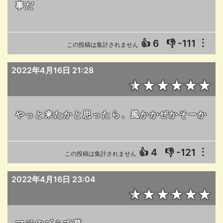
事だ
👍
6
👎
-111
︙
この投稿は集計されません
2022年4月16日 21:28
★★★★★★
やっと来たかと思ったら、風かかぜかそーか
👍
4
👎
-121
︙
この投稿は集計されません
2022年4月16日 23:04
★★★★★★