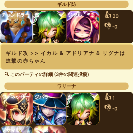
ギルド防
👍
チャンドラー
然
ジゼル
20
👎
-0
ギルド攻 >> イカル & アドリアナ & リグナは
進撃の赤ちゃん
🔍 このパーティの詳細 (3件の関連投稿)
ワリーナ
👍
ヴァネッサー
ジバラ
然
1
👎
-0
プサマテ
ライカ