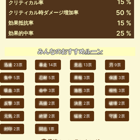
15 %
クリティカル率
50 %
クリティカル時ダメージ増加率
15 %
効果抵抗率
25 %
効果的中率
みんなのおすすめ
ルーン
迅速
23票
暴走
14票
意志
13票
刃
9票
集中
5票
忍耐
5票
果報
3票
保護
3票
吸血
3票
命中
3票
激怒
3票
根性
3票
反撃
3票
高揚
2票
決意
2票
破壊
2票
元気
2票
絶望
2票
猛攻
2票
守護
2票
封印
2票
闘志
1票