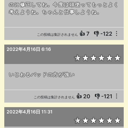
のに修正してね。今度は頭使ってもっとよく
考えようね。ちゃんと仕事しようね。
👍
7
👎
-122
︙
この投稿は集計されません
2022年4月16日 6:16
★★★★★★
いじわるバッドの方が強い
👍
20
👎
-121
︙
この投稿は集計されません
2022年4月16日 11:31
★★★★★★