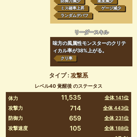
防御力減少
速度減少
ミス確率上昇
ゲージ減少
ランダムデバフ
リーダースキル
味方の風属性モンスターのクリテ
ィカル率が38%上がる。
クリ率
タイプ :
攻撃系
レベル40 覚醒後 のステータス
11,535
全体 141位
体力
714
攻撃力
全体 443位
659
防御力
全体 231位
105
攻撃速度
全体 188位