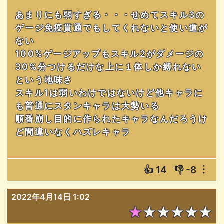
あまりにも弱すぎる・・・せめてスキル3の
ゲージ免疫貫通でもしてくれないと使い道が
ない
100%ゲージアップもスキル2がダメージの
30%分つけるだけな上に１体しか縛れない
という地味さ
スキル1は弱いわけではないけど他キャラに
も普通にスタンキャラは大勢いる
順番崩し目的に作られたキャラなんだろうけ
ど間違いなくハズレキャラ
👍
14
👎
-8
︙
2022年4月14日 1:02
★★★★★★