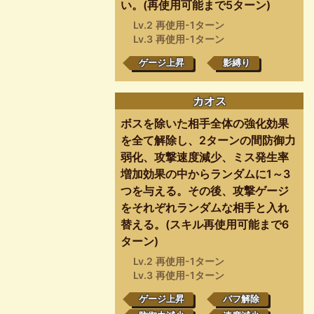
い。(再使用可能まで5ターン)
Lv.2 再使用-1ターン
Lv.3 再使用-1ターン
ゲージ上昇
影縛り
カオス
ボスを除いた相手全体の強化効果
を全て解除し、2ターンの間防御力
弱化、攻撃速度減少、ミス発生率
増加効果の中からランダムに1～3
つを与える。その後、攻撃ゲージ
をそれぞれランダムな相手と入れ
替える。(スキル再使用可能まで6
ターン)
Lv.2 再使用-1ターン
Lv.3 再使用-1ターン
ゲージ上昇
バフ解除