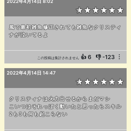
2022年4月14日 8:02
★★★★★★
風で最初雑魚修正されても雑魚なクリスティ
ナが泣いてるよ
👍
6
👎
-123
︙
この投稿は集計されません
2022年4月14日 14:47
★★★★★★
クリスティナは火力出せるからまだマシ
こいつはそれっぽく動いたと思ったらスキル
2も3も何も起こらない