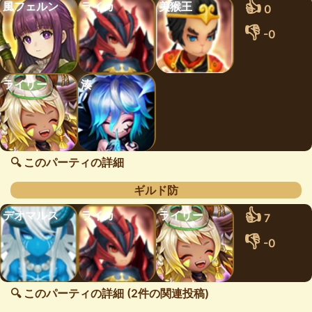
👍
風フェルン
ライカ
美猴王
0
👎
-0
ライリー
湊
🔍 このパーティの詳細
ギルド防
👍
デオマルス
ライカ
ライリー
7
👎
-0
🔍 このパーティの詳細 (2件の関連投稿)