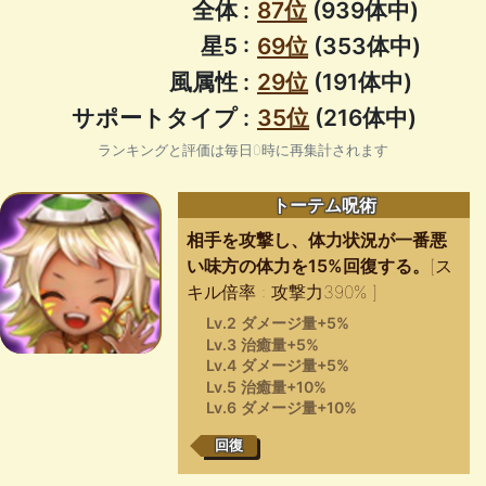
全体 :
87位
(939体中)
星5 :
69位
(353体中)
風属性 :
29位
(191体中)
サポートタイプ :
35位
(216体中)
ランキングと評価は毎日0時に再集計されます
トーテム呪術
相手を攻撃し、体力状況が一番悪
い味方の体力を15%回復する。
[ス
キル倍率 : 攻撃力390% ]
Lv.2 ダメージ量+5%
Lv.3 治癒量+5%
Lv.4 ダメージ量+5%
Lv.5 治癒量+10%
Lv.6 ダメージ量+10%
回復