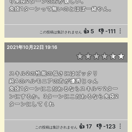
り免疫2ターンの方が嬉しい。
免疫1ターンって無いのとほぼ一緒やん。
👍
5
👎
-111
︙
この投稿は集計されません
2021年10月22日 19:16
★★★★★★
スキル2の性能の低さにはビックリ
純4のハルモニアの方が優秀じゃん
免疫1ターンにこだわるならスキルマ2ター
ンにするか、3ターンにこだわるなら免疫2
ターンにしてくれ
👍
17
👎
-123
︙
この投稿は集計されません