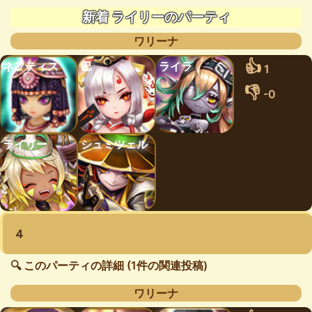
新着 ライリーのパーティ
ワリーナ
👍
ネフティス
巴
ライラ
1
👎
-0
ライリー
シュミツェル
４
🔍 このパーティの詳細 (1件の関連投稿)
ワリーナ