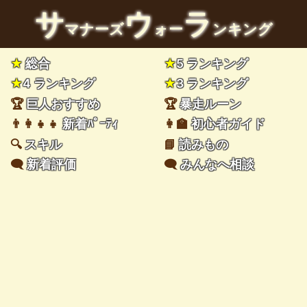
サ
ウ
ラ
マナーズ
ォー
ンキング
★
総合
★
5 ランキング
★
4 ランキング
★
3 ランキング
🏆
巨人おすすめ
🏆
暴走ルーン
👨‍👩‍👧‍👧
新着ﾊﾟｰﾃｨ
👩‍🏫
初心者ガイド
🔍
スキル
📘
読みもの
🗨️
新着評価
🗨️
みんなへ相談