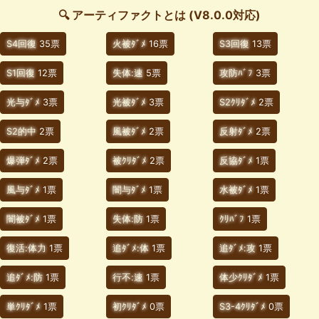
🔍 アーティファクトとは (V8.0.0対応)
S4回復
35票
火被ﾀﾞﾒ
16票
S3回復
13票
S1回復
12票
失体:速
5票
攻防ﾊﾞﾌ
3票
光与ﾀﾞﾒ
3票
光被ﾀﾞﾒ
3票
S2ｸﾘﾀﾞﾒ
2票
S2的中
2票
風被ﾀﾞﾒ
2票
反射ﾀﾞﾒ
2票
爆弾ﾀﾞﾒ
2票
被ｸﾘﾀﾞﾒ
2票
反協ﾀﾞﾒ
1票
風与ﾀﾞﾒ
1票
闇与ﾀﾞﾒ
1票
水被ﾀﾞﾒ
1票
闇被ﾀﾞﾒ
1票
失体:防
1票
ｸﾘﾊﾞﾌ
1票
復活:体力
1票
追ﾀﾞﾒ:体
1票
追ﾀﾞﾒ:攻
1票
追ﾀﾞﾒ:防
1票
行不:速
1票
体少ｸﾘﾀﾞﾒ
1票
単ｸﾘﾀﾞﾒ
1票
初ｸﾘﾀﾞﾒ
0票
S3-4ｸﾘﾀﾞﾒ
0票