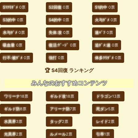
S1ｸﾘﾀﾞﾒ
0票
S2回復
0票
S1的中
0票
S3的中
0票
S4的中
0票
火与ﾀﾞﾒ
0票
水与ﾀﾞﾒ
0票
失体:攻
0票
速ﾊﾞﾌ
0票
吸血量
0票
復活:ｹﾞｰｼﾞ
0票
追ﾀﾞﾒ:速
0票
行不:被ﾀﾞﾒ
0票
強打
0票
体多ｸﾘﾀﾞﾒ
0票
🏆 S4回復 ランキング
みんなのおすすめコンテンツ
ワリーナ
18票
ギルド攻
18票
ドラゴン
13票
ギルド防
8票
アリーナ防
7票
死ダン
5票
水異界
3票
タッグ
2票
レイド
2票
光異界
2票
ルメール
2票
引率
1票