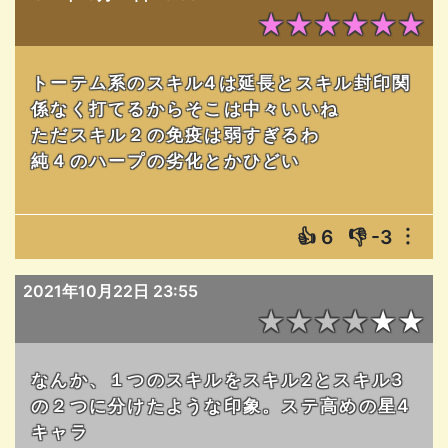
★★★★★★
トーテム系のスキル4は延長とスキル封印関
係なく打てるからそこは中々いいね
ただスキル２の免疫は弱すぎるわ
純４のハープの劣化とかひどい
👍
6
👎
-3
︙
2021年10月22日 23:55
★★★★★★
なんか、１つのスキルをスキル2とスキル3
の２つに分けたような印象。ステ高めの星4
キャラ