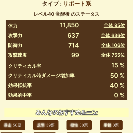
タイプ :
サポート系
レベル40 覚醒後 のステータス
11,850
全体 95位
体力
637
攻撃力
全体 636位
714
防御力
全体 106位
99
攻撃速度
全体 755位
15 %
クリティカル率
50 %
クリティカル時ダメージ増加率
40 %
効果抵抗率
0 %
効果的中率
みんなのおすすめ
ルーン
暴走
58票
反撃
39票
根性
38票
果報
8票