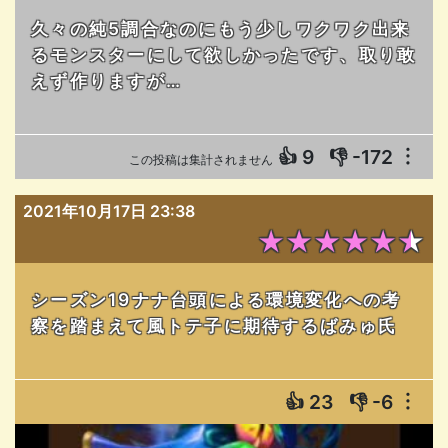
久々の純5調合なのにもう少しワクワク出来
るモンスターにして欲しかったです、取り敢
えず作りますが…
👍
9
👎
-172
︙
この投稿は集計されません
2021年10月17日 23:38
★★★★★★
シーズン19ナナ台頭による環境変化への考
察を踏まえて風トテ子に期待するばみゅ氏
👍
23
👎
-6
︙