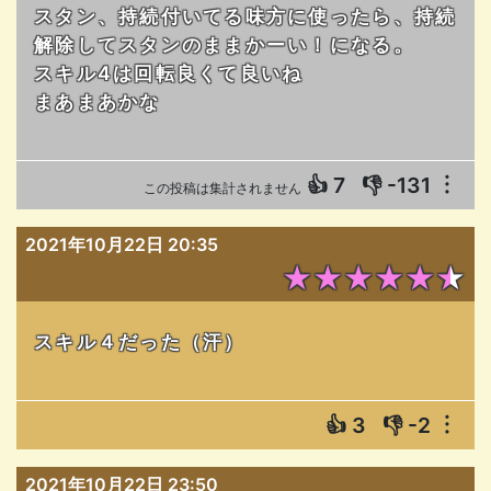
スタン、持続付いてる味方に使ったら、持続
解除してスタンのままかーい！になる。
スキル4は回転良くて良いね
まあまあかな
👍
7
👎
-131
︙
この投稿は集計されません
2021年10月22日 20:35
★★★★★★
スキル４だった（汗）
👍
3
👎
-2
︙
2021年10月22日 23:50