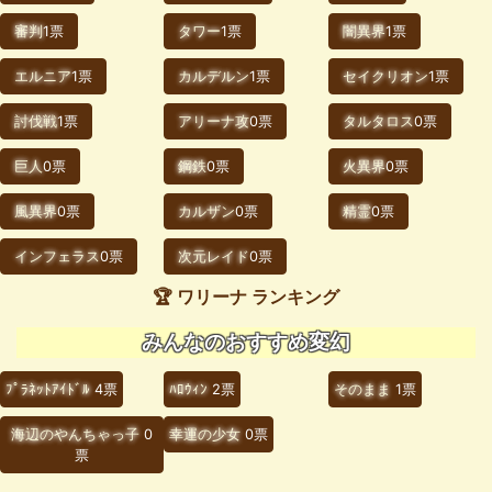
審判
1票
タワー
1票
闇異界
1票
エルニア
1票
カルデルン
1票
セイクリオン
1票
討伐戦
1票
アリーナ攻
0票
タルタロス
0票
巨人
0票
鋼鉄
0票
火異界
0票
風異界
0票
カルザン
0票
精霊
0票
インフェラス
0票
次元レイド
0票
🏆 ワリーナ ランキング
みんなのおすすめ変幻
ﾌﾟﾗﾈｯﾄｱｲﾄﾞﾙ
4票
ﾊﾛｳｨﾝ
2票
そのまま
1票
海辺のやんちゃっ子
0
幸運の少女
0票
票