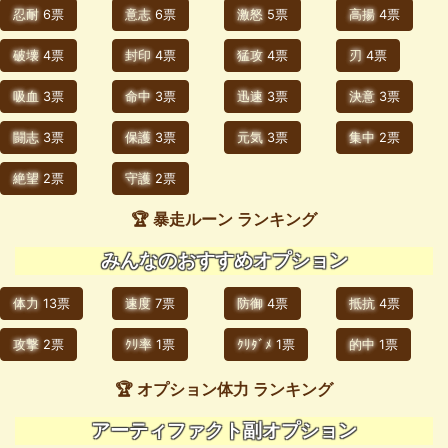
忍耐
6票
意志
6票
激怒
5票
高揚
4票
破壊
4票
封印
4票
猛攻
4票
刃
4票
吸血
3票
命中
3票
迅速
3票
決意
3票
闘志
3票
保護
3票
元気
3票
集中
2票
絶望
2票
守護
2票
🏆 暴走ルーン ランキング
みんなのおすすめオプション
体力
13票
速度
7票
防御
4票
抵抗
4票
攻撃
2票
ｸﾘ率
1票
ｸﾘﾀﾞﾒ
1票
的中
1票
🏆 オプション体力 ランキング
アーティファクト副オプション