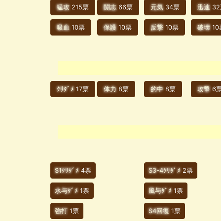
猛攻
215票
闘志
66票
元気
34票
迅速
3
吸血
10票
保護
10票
反撃
10票
破壊
10
ｸﾘﾀﾞﾒ
17票
体力
8票
的中
8票
攻撃
6
S1ｸﾘﾀﾞﾒ
4票
S3-4ｸﾘﾀﾞﾒ
2票
水与ﾀﾞﾒ
1票
風与ﾀﾞﾒ
1票
強打
1票
S4回復
1票