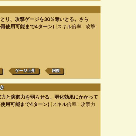
とり、攻撃ゲージを30%奪いとる。さら
ル再使用可能まで4ターン)
[スキル倍率 : 攻撃
ゲージ上昇
回復
き
撃力と防御力を弱らせる。弱化効果にかかって
再使用可能まで4ターン)
[スキル倍率 : 攻撃力