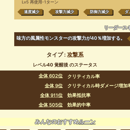
Lv5 再使用-1ターン
速度減少
攻撃力減少
防御力減少
ダ
リーダース
味方の風属性モンスターの攻撃力が40％増加する。
タイプ :
攻撃系
レベル40 覚醒後 のステータス
全体 602位
クリティカル率
全体 9位
クリティカル時ダメージ増加
全体 911位
効果抵抗率
全体 505位
効果的中率
みんなのおすすめ
ルーン