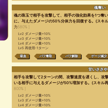
魂奪い
魂の珠玉で相手を攻撃して、相手の強化効果を1つ奪い
に、与えたダメージの50%分体力を回復する。(スキ
力580% ]
Lv2 ダメージ量+10%
Lv3 ダメージ量+10%
Lv4 ダメージ量+10%
Lv5 再使用-1ターン
吸血
バフ奪取
バフ解除
ゲージ減少
甘いささや
相手を攻撃して2ターンの間、攻撃速度を遅くし、攻
いる相手に与えるダメージが50%増加する。(スキル
800% ]
Lv2 ダメージ量+10%
Lv3 ダメージ量+10%
Lv4 ダメージ量+10%