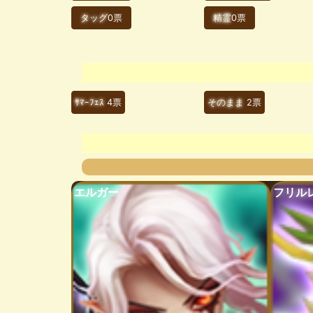
タッグ
0票
精霊
0票
ｻﾏｰﾌｪｽ
4票
そのまま
2票
エルガー
フリル