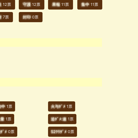
性
12票
守護
12票
果報
11票
集中
11票
耐
7票
封印
0票
的中
1票
火与ﾀﾞﾒ
1票
血量
1票
追ﾀﾞﾒ:速
1票
ﾀﾞﾒ
0票
S2ｸﾘﾀﾞﾒ
0票