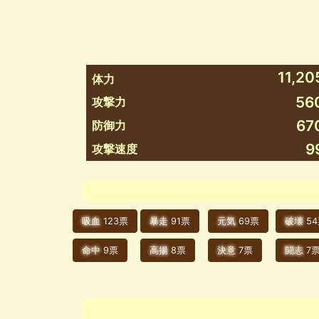
11,20
体力
56
攻撃力
67
防御力
9
攻撃速度
吸血
123票
暴走
91票
元気
69票
破壊
5
命中
9票
高揚
8票
決意
7票
闘志
7