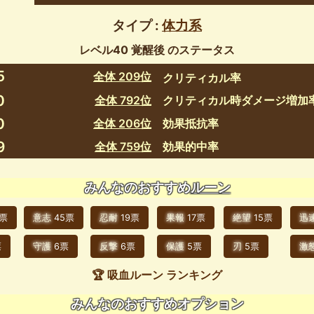
タイプ :
体力系
レベル40 覚醒後 のステータス
5
全体 209位
クリティカル率
0
全体 792位
クリティカル時ダメージ増加
0
全体 206位
効果抵抗率
9
全体 759位
効果的中率
みんなのおすすめ
ルーン
4票
意志
45票
忍耐
19票
果報
17票
絶望
15票
迅
票
守護
6票
反撃
6票
保護
5票
刃
5票
激
🏆 吸血ルーン ランキング
みんなのおすすめオプション