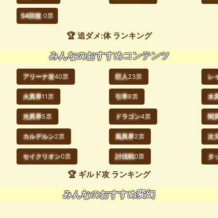
S4回復
0票
🏆 追ダメ:体 ランキング
みんなのおすすめコンテンツ
アリーナ攻
40票
巨人
23票
レ
火異界
11票
引率
8票
水
光異界
5票
ドラゴン
4票
闇
カルデルン
2票
風異界
2票
次
セイクリオン
0票
討伐戦
0票
タ
🏆 ギルド攻 ランキング
みんなのおすすめ変幻