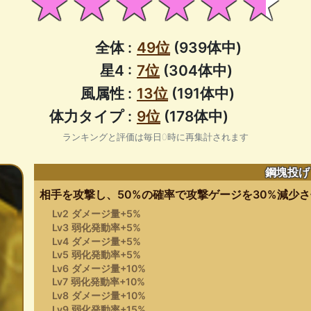
★★★★★★
全体 :
49位
(939体中)
星4 :
7位
(304体中)
風属性 :
13位
(191体中)
体力タイプ :
9位
(178体中)
ランキングと評価は毎日0時に再集計されます
鋼塊投げ
相手を攻撃し、50%の確率で攻撃ゲージを30%減少
Lv2 ダメージ量+5%
Lv3 弱化発動率+5%
Lv4 ダメージ量+5%
Lv5 弱化発動率+5%
Lv6 ダメージ量+10%
Lv7 弱化発動率+10%
Lv8 ダメージ量+10%
Lv9 弱化発動率+15%