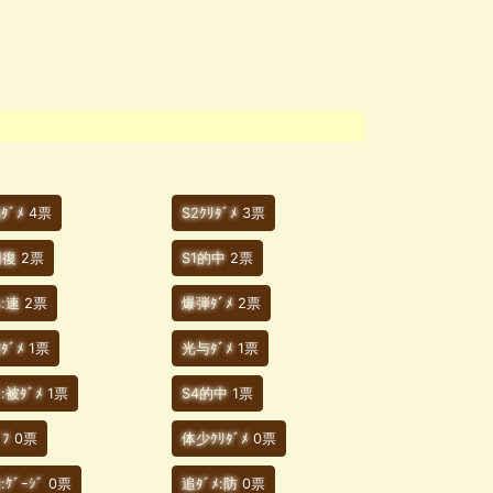
ﾀﾞﾒ
4票
S2ｸﾘﾀﾞﾒ
3票
回復
2票
S1的中
2票
:速
2票
爆弾ﾀﾞﾒ
2票
ﾀﾞﾒ
1票
光与ﾀﾞﾒ
1票
:被ﾀﾞﾒ
1票
S4的中
1票
ﾞﾌ
0票
体少ｸﾘﾀﾞﾒ
0票
ｹﾞｰｼﾞ
0票
追ﾀﾞﾒ:防
0票