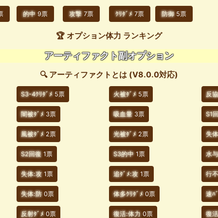
票
的中
9票
攻撃
7票
ｸﾘﾀﾞﾒ
7票
防御
5票
🏆 オプション体力 ランキング
アーティファクト副オプション
🔍 アーティファクトとは (V8.0.0対応)
S3-4ｸﾘﾀﾞﾒ
5票
火被ﾀﾞﾒ
5票
反協
闇被ﾀﾞﾒ
3票
吸血量
3票
S1
風被ﾀﾞﾒ
2票
光被ﾀﾞﾒ
2票
失体
S2回復
1票
S3的中
1票
水与
失体:攻
1票
追ﾀﾞﾒ:攻
1票
行不
失体:防
0票
体多ｸﾘﾀﾞﾒ
0票
速ﾊ
反射ﾀﾞﾒ
0票
復活:体力
0票
復活: