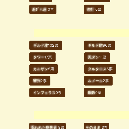
追ﾀﾞﾒ:速
0票
強打
0票
ギルド攻
102票
ギルド防
96票
タワー
17票
死ダン
11票
カルザン
5票
タルタロス
5票
審判
2票
ルメール
2票
インフェラス
0票
鋼鉄
0票
呪われた略奪者
8票
そのまま
3票