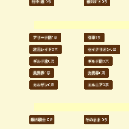
行不:速
0票
被ｸﾘﾀﾞﾒ
0票
アリーナ防
1票
引率
1票
次元レイド
0票
セイクリオン
0票
ギルド攻
0票
ギルド防
0票
風異界
0票
光異界
0票
カルザン
0票
エルニア
0票
鋼の騎士
0票
そのまま
0票