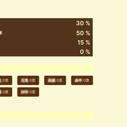
30 %
50 %
率
15 %
0 %
志
0票
元気
0票
高揚
0票
命中
0票
護
0票
封印
0票