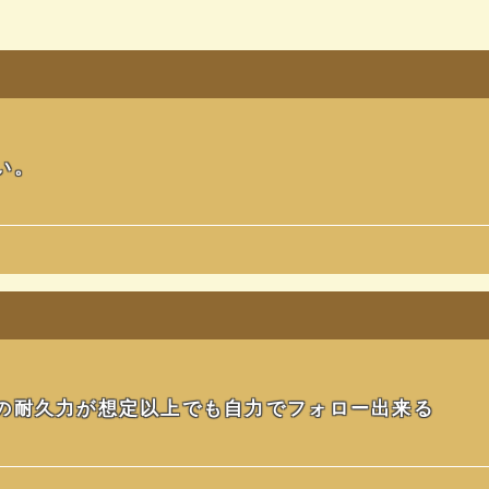
い。
の耐久力が想定以上でも自力でフォロー出来る