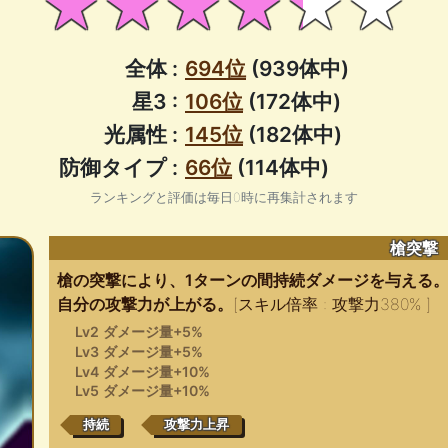
★★★★★★
全体 :
694位
(939体中)
星3 :
106位
(172体中)
光属性 :
145位
(182体中)
防御タイプ :
66位
(114体中)
ランキングと評価は毎日0時に再集計されます
槍突撃
槍の突撃により、1ターンの間持続ダメージを与える
自分の攻撃力が上がる。
[スキル倍率 : 攻撃力380% ]
Lv2 ダメージ量+5%
Lv3 ダメージ量+5%
Lv4 ダメージ量+10%
Lv5 ダメージ量+10%
持続
攻撃力上昇