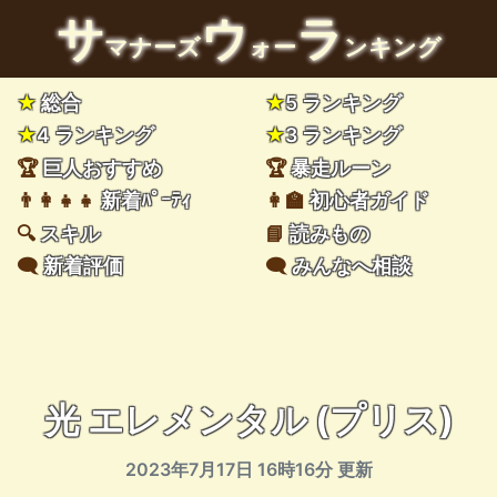
サ
ウ
ラ
マナーズ
ォー
ンキング
★
総合
★
5 ランキング
★
4 ランキング
★
3 ランキング
🏆
巨人おすすめ
🏆
暴走ルーン
👨‍👩‍👧‍👧
新着ﾊﾟｰﾃｨ
👩‍🏫
初心者ガイド
🔍
スキル
📘
読みもの
🗨️
新着評価
🗨️
みんなへ相談
光 エレメンタル (プリス)
2023年7月17日 16時16分 更新