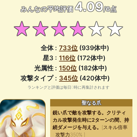
4.09
みんなの平均評価
/6点
★★★★★★
全体 :
733位
(939体中)
星3 :
116位
(172体中)
光属性 :
150位
(182体中)
攻撃タイプ :
345位
(420体中)
ランキングと評価は毎日0時に再集計されます
聖なる爪
鋭い爪で敵を攻撃する。クリティ
カル攻撃発生時に2ターンの間、持
続ダメージを与える。
[スキル倍率
: 攻撃力350% ]