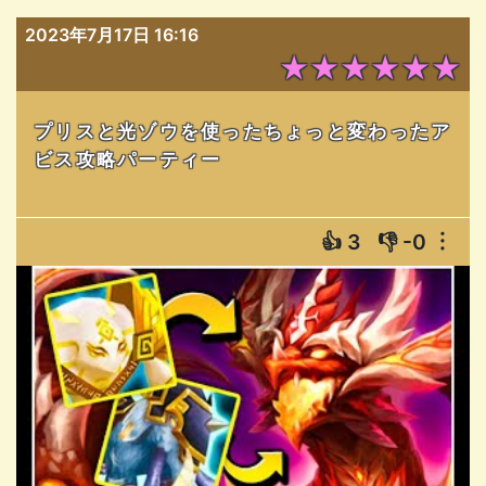
2023年7月17日 16:16
★★★★★★
プリスと光ゾウを使ったちょっと変わったア
ビス攻略パーティー
👍
3
👎
-0
︙