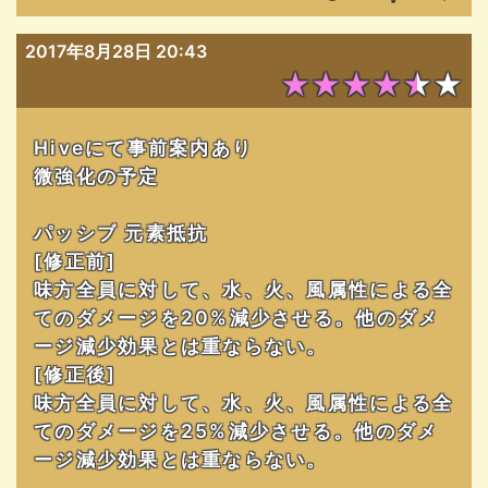
2017年8月28日 20:43
★★★★★★
Hiveにて事前案内あり
微強化の予定
パッシブ 元素抵抗
[修正前]
味方全員に対して、水、火、風属性による全
てのダメージを20%減少させる。他のダメ
ージ減少効果とは重ならない。
[修正後]
味方全員に対して、水、火、風属性による全
てのダメージを25%減少させる。他のダメ
ージ減少効果とは重ならない。