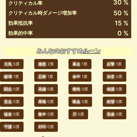
30 %
クリティカル率
50 %
クリティカル時ダメージ増加率
15 %
効果抵抗率
0 %
効果的中率
みんなのおすすめ
ルーン
元気
5票
激怒
2票
暴走
1票
反撃
1票
破壊
1票
忍耐
1票
命中
1票
決意
0票
闘志
0票
高揚
0票
根性
0票
保護
0票
意志
0票
果報
0票
吸血
0票
絶望
0票
猛攻
0票
集中
0票
刃
0票
迅速
0票
守護
0票
封印
0票