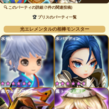
🔍 このパーティの詳細 (1件の関連投稿)
🏆
プリスのパーティ一覧
光エレメンタルの相棒モンスター
水 仙人
水 パラディン
★★★★★★
★★★★★★
風 ウェポンマスター
風 トーテム術士