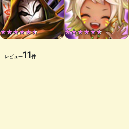
★★★★★★
★★★★★★
11
レビュー
件