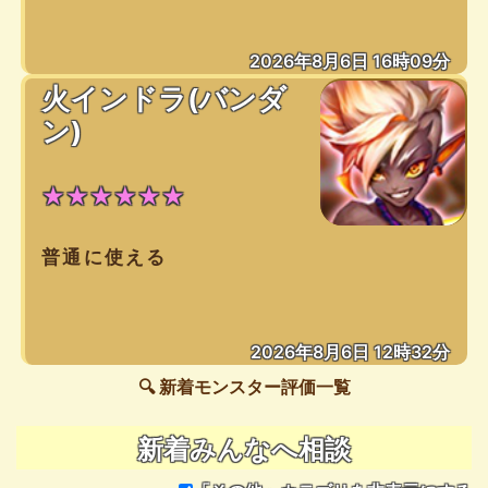
2026年8月6日 16時09分
火インドラ(バンダ
ン)
★★★★★★
普通に使える
2026年8月6日 12時32分
🔍 新着モンスター評価一覧
新着みんなへ相談