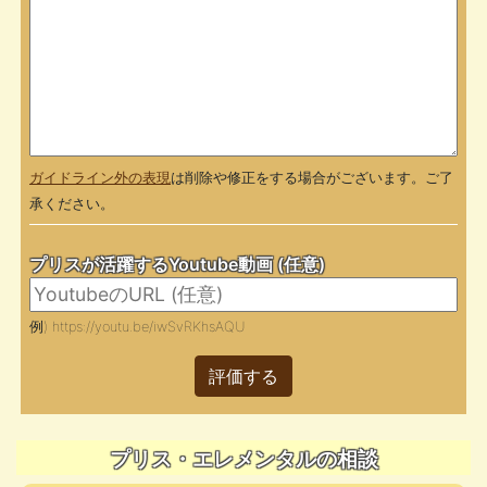
ガイドライン外の表現
は削除や修正をする場合がございます。ご了
承ください。
プリスが活躍するYoutube動画 (任意)
例) https://youtu.be/iwSvRKhsAQU
評価する
プリス・エレメンタルの相談