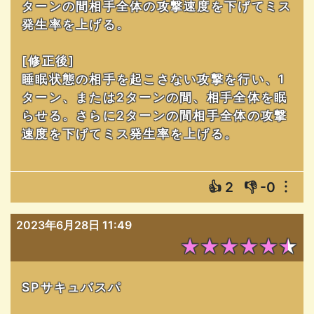
ターンの間相手全体の攻撃速度を下げてミス
発生率を上げる。
[修正後]
睡眠状態の相手を起こさない攻撃を行い、1
ターン、または2ターンの間、相手全体を眠
らせる。さらに2ターンの間相手全体の攻撃
速度を下げてミス発生率を上げる。
👍
2
👎
-0
︙
2023年6月28日 11:49
★★★★★★
SPサキュバスパ