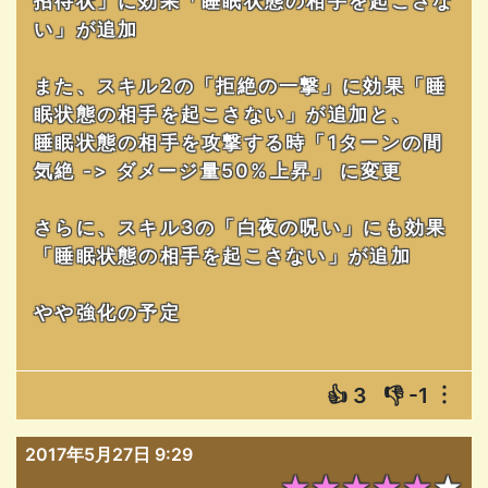
招待状」に効果「睡眠状態の相手を起こさな
い」が追加
また、スキル2の「拒絶の一撃」に効果「睡
眠状態の相手を起こさない」が追加と、
睡眠状態の相手を攻撃する時「1ターンの間
気絶 -> ダメージ量50%上昇」 に変更
さらに、スキル3の「白夜の呪い」にも効果
「睡眠状態の相手を起こさない」が追加
やや強化の予定
👍
3
👎
-1
︙
2017年5月27日 9:29