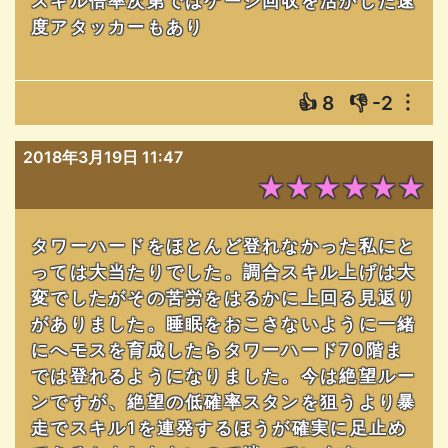
スキル倍率次第ではゲージ回収を活かした速
度アタッカーもあり
👍
8
👎
-2
︙
2018年3月19日 11:47
★★★★★★
タワーハードをほとんど登れなかった私にと
っては大当たりでした。調合スキル上げは大
変でしたがその苦労をはるかに上回る見返り
がありました。睡眠をおこさないように一緒
にへモスを育成したらタワーハード70階ま
では登れるようになりました。今は絶望ルー
ンですが、絶望の低確率スタンを狙うより暴
走でスキル1を連発するほうが確実に足止め