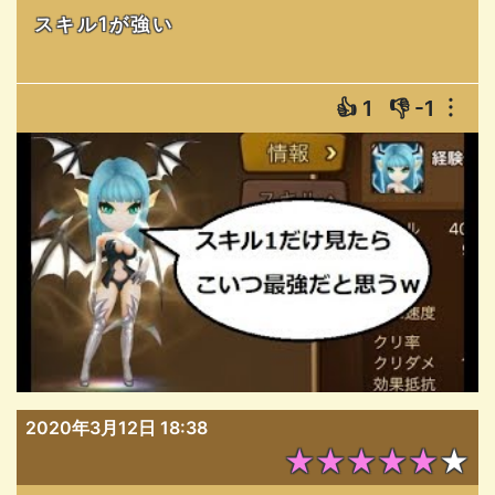
スキル1が強い
👍
1
👎
-1
︙
2020年3月12日 18:38
★★★★★★