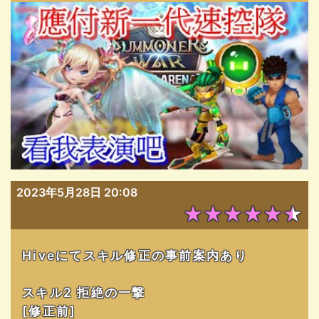
2023年5月28日 20:08
★★★★★★
Hiveにてスキル修正の事前案内あり
スキル2 拒絶の一撃
[修正前]