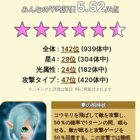
5.52
みんなの平均評価
/6点
★★★★★★
全体 :
142位
(939体中)
星4 :
29位
(304体中)
光属性 :
24位
(182体中)
攻撃タイプ :
47位
(420体中)
ランキングと評価は毎日0時に再集計されます
夢の招待状
コウモリを飛ばして敵を攻撃し、
50％の確率で1ターンの間、眠ら
せる。敵が眠ると攻撃ゲージを
50％回復する。この攻撃では睡眠