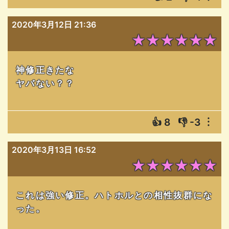
2020年3月12日 21:36
★★★★★★
神修正きたな
ヤバない？？
👍
8
👎
-3
︙
2020年3月13日 16:52
★★★★★★
これは強い修正。ハトホルとの相性抜群にな
った。