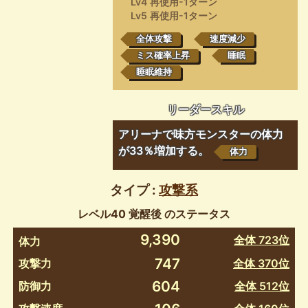
Lv4 再使用-1ターン
Lv5 再使用-1ターン
全体攻撃
速度減少
ミス確率上昇
睡眠
睡眠維持
リーダースキル
アリーナで味方モンスターの体力
が33％増加する。
体力
タイプ :
攻撃系
レベル40 覚醒後 のステータス
9,390
全体 723位
体力
747
攻撃力
全体 370位
604
防御力
全体 512位