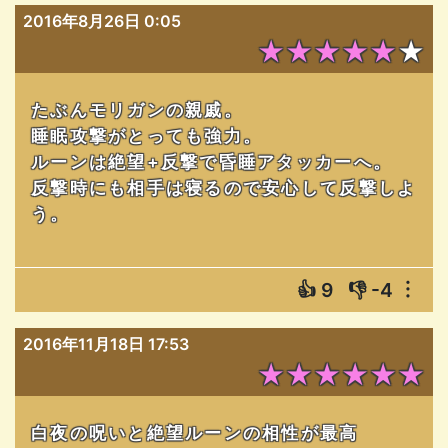
2016年8月26日 0:05
★★★★★★
たぶんモリガンの親戚。
睡眠攻撃がとっても強力。
ルーンは絶望+反撃で昏睡アタッカーへ。
反撃時にも相手は寝るので安心して反撃しよ
う。
👍
9
👎
-4
︙
2016年11月18日 17:53
★★★★★★
白夜の呪いと絶望ルーンの相性が最高