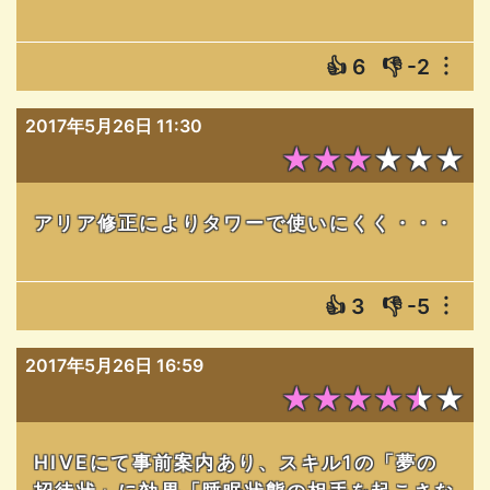
👍
6
👎
-2
︙
2017年5月26日 11:30
★★★★★★
アリア修正によりタワーで使いにくく・・・
👍
3
👎
-5
︙
2017年5月26日 16:59
★★★★★★
HIVEにて事前案内あり、スキル1の「夢の