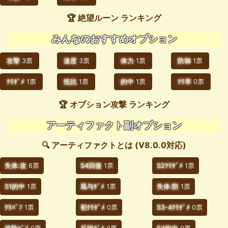
🏆 絶望ルーン ランキング
みんなのおすすめオプション
攻撃
3票
速度
3票
体力
1票
防御
1票
ｸﾘﾀﾞﾒ
1票
抵抗
1票
的中
1票
ｸﾘ率
0票
🏆 オプション攻撃 ランキング
アーティファクト副オプション
🔍 アーティファクトとは (V8.0.0対応)
失体:攻
6票
S4回復
1票
S2ｸﾘﾀﾞﾒ
1票
S1的中
1票
風与ﾀﾞﾒ
1票
失体:防
1票
ｸﾘﾊﾞﾌ
1票
初ｸﾘﾀﾞﾒ
0票
S3-4ｸﾘﾀﾞﾒ
0票