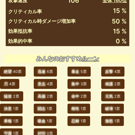
106
攻撃速度
全体 160位
15 %
クリティカル率
50 %
クリティカル時ダメージ増加率
15 %
効果抵抗率
0 %
効果的中率
みんなのおすすめ
ルーン
絶望
40票
迅速
6票
暴走
5票
反撃
4票
刃
4票
意志
4票
集中
3票
保護
2票
猛攻
2票
高揚
2票
命中
2票
元気
2票
決意
1票
闘志
1票
根性
1票
破壊
1票
果報
1票
吸血
1票
忍耐
1票
激怒
1票
守護
1票
封印
0票