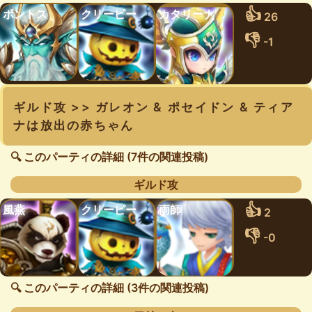
👍
ポントス
クリーピー
カタリーナ
26
👎
-1
ギルド攻 >> ガレオン & ポセイドン & ティア
ナは放出の赤ちゃん
🔍 このパーティの詳細 (7件の関連投稿)
ギルド攻
👍
風燕
クリーピー
雨師
2
👎
-0
🔍 このパーティの詳細 (3件の関連投稿)