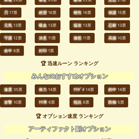
刃
17票
絶望
16票
根性
16票
保護
15票
元気
13票
吸血
13票
猛攻
13票
忍耐
13票
守護
12票
決意
11票
激怒
11票
高揚
10票
命中
8票
封印
1票
🏆 迅速ルーン ランキング
みんなのおすすめオプション
速度
35票
体力
14票
ｸﾘﾀﾞﾒ
14票
的中
14票
攻撃
10票
ｸﾘ率
6票
抵抗
6票
防御
5票
🏆 オプション速度 ランキング
アーティファクト副オプション