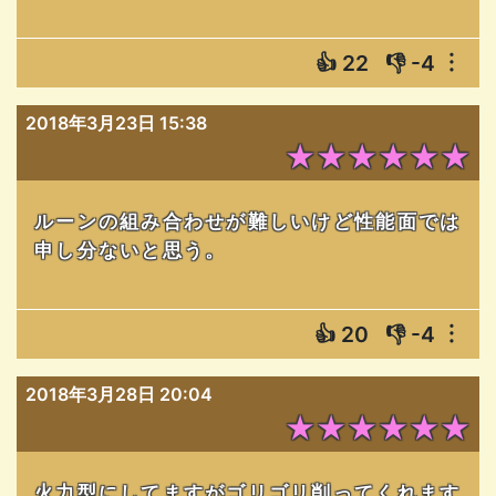
👍
22
👎
-4
︙
2018年3月23日 15:38
★★★★★★
ルーンの組み合わせが難しいけど性能面では
申し分ないと思う。
👍
20
👎
-4
︙
2018年3月28日 20:04
★★★★★★
火力型にしてますがゴリゴリ削ってくれます