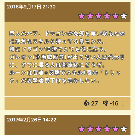
2016年9月17日 21:30
★★★★★★
巨人のバフ、ドラゴンの免疫を奪い取るため
に便利なスキルを持ってる良モンス。
特にドラゴン10階でとても役に立つ。
ガレオン(水海賊船長)が出てない人は代わり
に、すでに居る人は高速化にどうぞ。
ルーンは迅速+反撃でスキル1番の「トリッ
ク」の攻撃速度下げを活かしたい。
👍
27
👎
-16
︙
2017年2月26日 14:22
★★★★★★