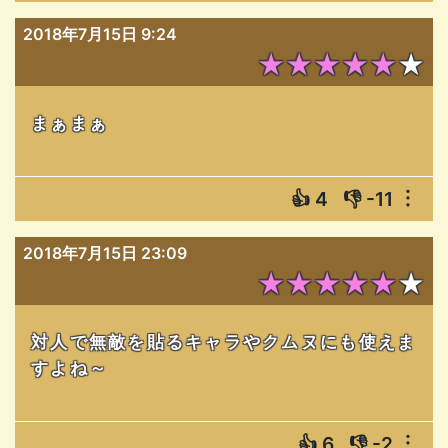
2018年7月15日 9:24
★★★★★★
まぁまぁ
👍
4
👎
-11
︙
2018年7月15日 23:09
★★★★★★
対人で無敵を貼るキャラやクムヌにも使えま
すよね～
👍
6
👎
-2
︙