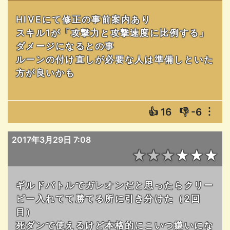
HIVEにて修正の事前案内あり
スキル1が「攻撃力と攻撃速度に比例する」
ダメージになるとの事
ルーンの付け直しが必要な人は準備しといた
方が良いかも
👍
16
👎
-6
︙
2017年3月29日 7:08
★★★★★★
ギルドバトルでガレオンだと思ったらクリー
ピー入れてて勝てる所に引き分けた（2回
目）
死ダンで使えるけど本格的にこいつ嫌いにな