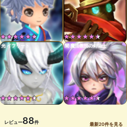
★★★★★★
★★★★★★
光 イフリート
闇 魔法教団の剣術士
★★★★★★
★★★★★★
88
レビュー
件
最新20件を見る