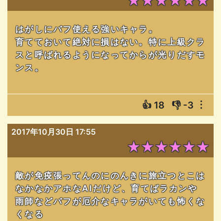
★★★★★★
はがしにバフ使える強いキャラ。
育てておいて絶対に損はない。特に上級クラ
スと呼ばれるようになってからが光りだすモ
ンス。
👍
18
👎
-3
︙
2017年10月30日 17:55
★★★★★★
敵が免疫張ってんのにのんきに旅立つとこは
なかなかアホなAIだけど、育てばラカンや
雨師などバフが厄介なキャラがいても怖くな
くなる