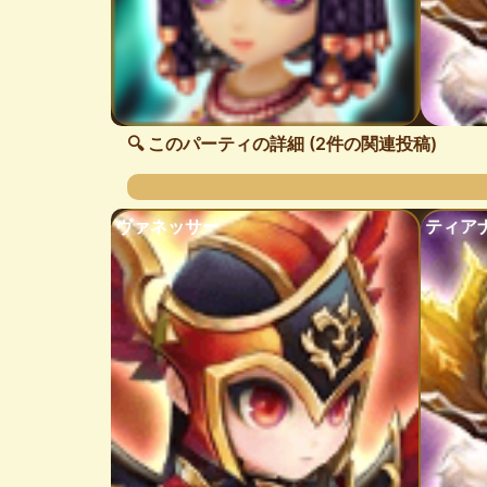
🔍 このパーティの詳細 (2件の関連投稿)
ヴァネッサー
ティア