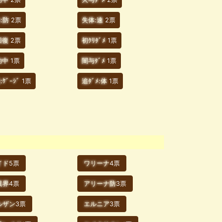
:防
2票
失体:速
2票
回復
2票
初ｸﾘﾀﾞﾒ
1票
的中
1票
闇与ﾀﾞﾒ
1票
ｹﾞｰｼﾞ
1票
追ﾀﾞﾒ:体
1票
イド
5票
ワリーナ
4票
異界
4票
アリーナ防
3票
ルザン
3票
エルニア
3票