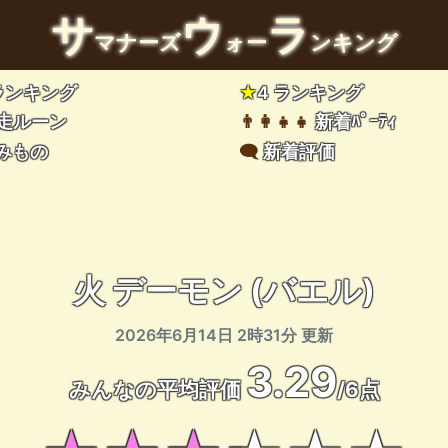
サ
ウ
ラ
マナーズ
ォー
ンキング
 ランキング
★
4 ランキング
走ルーン
👨‍👩‍👧‍👧
新着ﾊﾟｰﾃｨ
みもの
🗨️
新着評価
火 デーモン (バエル)
2026年6月14日 2時31分 更新
3.29
みんなの平均評価
/6点