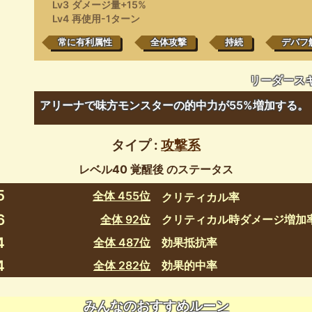
Lv3 ダメージ量+15%
Lv4 再使用-1ターン
常に有利属性
全体攻撃
持続
デバフ
リーダース
アリーナで味方モンスターの的中力が55%増加する。
タイプ :
攻撃系
レベル40 覚醒後 のステータス
5
全体 455位
クリティカル率
6
全体 92位
クリティカル時ダメージ増加
4
全体 487位
効果抵抗率
4
全体 282位
効果的中率
みんなのおすすめ
ルーン