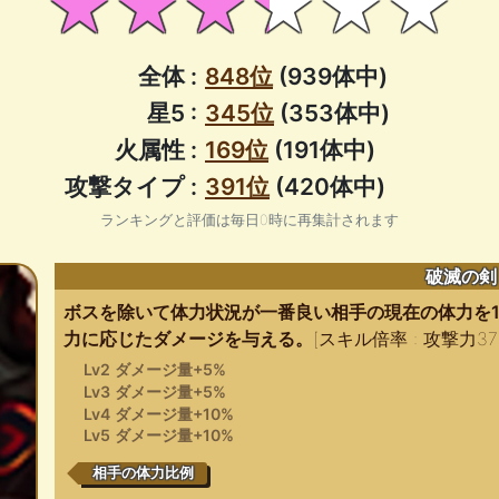
★★★★★★
全体 :
848位
(939体中)
星5 :
345位
(353体中)
火属性 :
169位
(191体中)
攻撃タイプ :
391位
(420体中)
ランキングと評価は毎日0時に再集計されます
破滅の剣
ボスを除いて体力状況が一番良い相手の現在の体力を
力に応じたダメージを与える。
[スキル倍率 : 攻撃力37
Lv2 ダメージ量+5%
Lv3 ダメージ量+5%
Lv4 ダメージ量+10%
Lv5 ダメージ量+10%
相手の体力比例