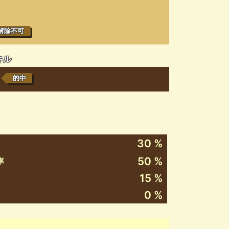
解除不可
キル
的中
30 %
50 %
率
15 %
0 %