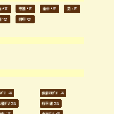
血
6票
守護
6票
集中
5票
刃
4票
報
1票
封印
1票
ﾊﾞﾌ
3票
体多ｸﾘﾀﾞﾒ
3票
:被ﾀﾞﾒ
3票
行不:速
3票
的中
2票
火与ﾀﾞﾒ
2票