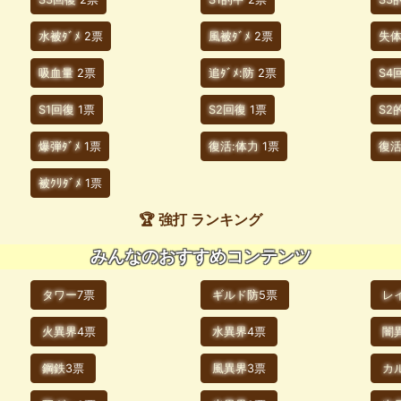
水被ﾀﾞﾒ
2票
風被ﾀﾞﾒ
2票
失体
吸血量
2票
追ﾀﾞﾒ:防
2票
S4
S1回復
1票
S2回復
1票
S2
爆弾ﾀﾞﾒ
1票
復活:体力
1票
復活:
被ｸﾘﾀﾞﾒ
1票
🏆 強打 ランキング
みんなのおすすめコンテンツ
タワー
7票
ギルド防
5票
レ
火異界
4票
水異界
4票
闇
鋼鉄
3票
風異界
3票
カ