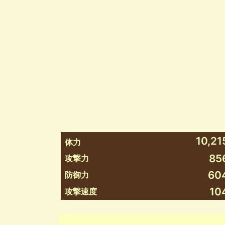
10,21
体力
85
攻撃力
60
防御力
10
攻撃速度