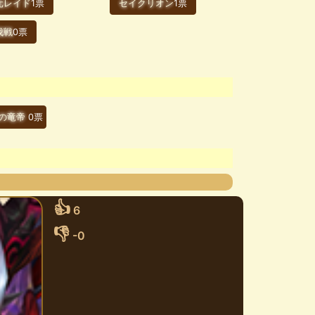
元レイド
1票
セイクリオン
1票
伐戦
0票
の竜帝
0票
👍
6
👎
-0