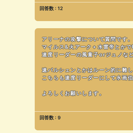
回答数 : 12
アリーナの攻撃について質問です
マイルス&火アーク＋水雷帝とかで
速度リーダーの風童子orジュノな
速パルシェンとかはルーン的に難
こちらも速度リーダーにして水画
よろしくお願いします。
回答数 : 9