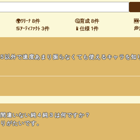
🌍ﾜﾘｰﾅ 8件
🤔育成 8件
🆕
♋ｱｰﾃｨﾌｧｸﾄ 3件
📱仕様 1件
💭
5以外で速度あまり振らなくても使えるキャラを知
て間違いない純４純３は何ですか？
ありがたいです。