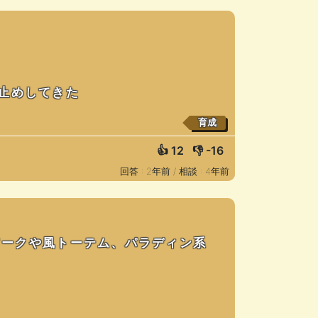
止めしてきた
育成
👍
12
👎
-16
回答 : 2年前 /
相談 : 4年前
アークや風トーテム、パラディン系