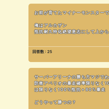
お前が育てたマイナーモンスター
俺はアルカザン
抵抗耐久特化絶望意志にして上か
回答数 : 25
サーバーアリーナの勝ち方マジで
防衛アベリオの暴走確率限りなく1
は限りなく100%抵抗＋80%暴走
どうやって勝つの？