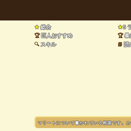
★
総合
★
5
🏆
巨人おすすめ
🏆
暴
🔍
スキル
📘
読
マリートについて書かれている相談です。カ