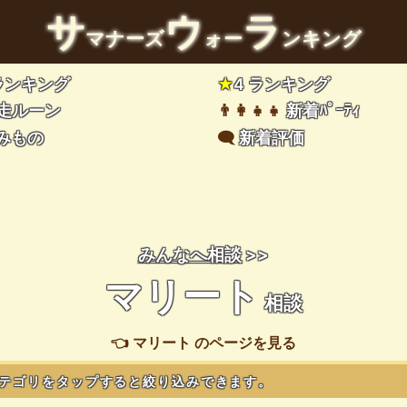
サ
ウ
ラ
マナーズ
ォー
ンキング
 ランキング
★
4 ランキング
走ルーン
👨‍👩‍👧‍👧
新着ﾊﾟｰﾃｨ
みもの
🗨️
新着評価
みんなへ相談
>>
マリート
相談
👈 マリート のページを見る
テゴリをタップすると絞り込みできます。