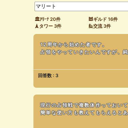
🏛ｱﾘｰﾅ 20件
🕍ギルド 16件
🗼タワー 3件
🙋交流 3件
12周年から始めた者です。
占領をやっていきたいんですが、純
回答数 : 3
現行の占領戦で複数体作っておい
簡単な使い方も教えてもらえると