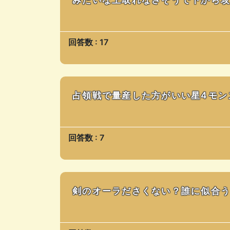
回答数 : 17
占領戦で量産した方がいい星4モン
回答数 : 7
剣のオーラださくない？誰に似合