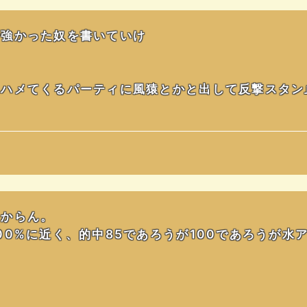
で強かった奴を書いていけ
らハメてくるパーティに風猿とかと出して反撃スタン
わからん。
00%に近く、的中85であろうが100であろうが水