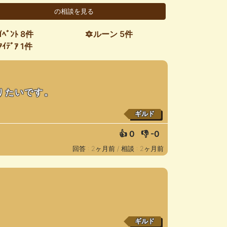
ｲﾍﾞﾝﾄ 8件
🔯ルーン 5件
ｱｲﾃﾞｱ 1件
りたいです。
ギルド
👍
0
👎
-0
回答 : 2ヶ月前 /
相談 : 2ヶ月前
ギルド