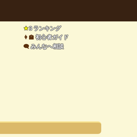
★
3 ランキング
👩‍🏫
初心者ガイド
🗨️
みんなへ相談