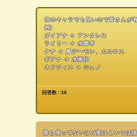
何のキャラでも良いので皆さんが
例)
ダイアナ → アンタレス
ライリー → 水雷帝
ナナ → 風デーモン、カルロス
ギアナ → 水画伯
ネフティス → ジュノ
回答数 : 38
誰も使ってないけど実はこいつは