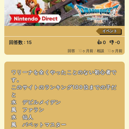
イベント
回答数 : 15
👍
0
👎
-0
回答 : 10ヶ月前 /
相談 : 10ヶ月前
ワリーナを全くやったことのない初心者で
す。
このサイトのランキング100位までの子だ
と
水 デビルメイデン
風 ファラン
水 仙人
風 パペットマスター