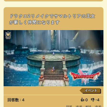
ドラクエ2リメイクでサマルトリアの王女
が新しく仲間になります
イベント
回答数 : 4
👍
0
👎
-4
回答 : 1年前 /
相談 : 1年前