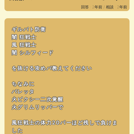
回答 : 2年前 /
相談 : 2年前
ギルバト防衛
闇 狂戦士
風 狂戦士
闇 シルフィード
を抜ける攻めパ教えてください
ちなみに
バレッタ
火ピクシー二次覚醒
火グリムリッパーで
風狂戦士の体力20パーほど残しで負けま
した