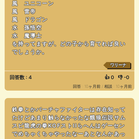
風 ユニコーン
風 雷帝
風 ドラゴン
水 孫悟空
水 魔導士
を持ってますが、どの子から育てれば良い
でしょうか。
ワリーナ
回答数 : 4
👍
0
👎
-0
回答 : 10ヶ月前 /
相談 : 10ヶ月前
鉄拳とかバーチャファイターは存在知って
たけどあまり触らなかったな餓狼伝説サム
スピ龍虎の拳KOFストIIらへんはゲーセン
でめちゃくちゃやったなーあとなんかあっ