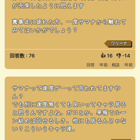
が充実したように思えます
糞暴走に疲れた方、一度サマナから離れて
みてはいかがでしょう？
ワリーナ
回答数 : 76
👍
16
👎
-14
回答 : 1年前 /
相談 : 1年前
サマナって速度ゲーって言われてますや
ん？
でも別に速度無くても良いってキャラ居る
と思うんですよね。ガロとか。果報でルー
ン組めば回せるしさ。他にも居るんじゃな
い？こういうキャラ達。