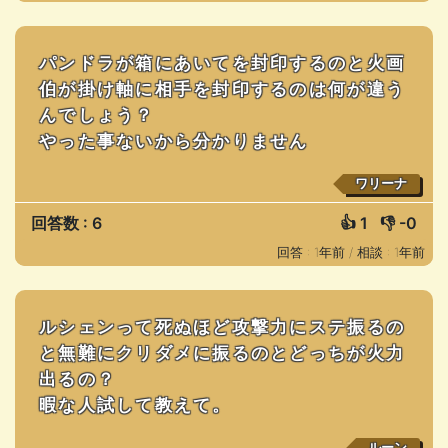
パンドラが箱にあいてを封印するのと火画
伯が掛け軸に相手を封印するのは何が違う
んでしょう？
やった事ないから分かりません
ワリーナ
回答数 : 6
👍
1
👎
-0
回答 : 1年前 /
相談 : 1年前
ルシェンって死ぬほど攻撃力にステ振るの
と無難にクリダメに振るのとどっちが火力
出るの？
暇な人試して教えて。
ルーン