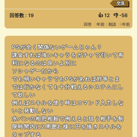
交流
回答数 : 19
👍
12
👎
-56
回答 : 1年前 /
相談 : 8年前
PSが全く関係ないゲームじゃん？
課金すれば強いキャラをガチャで引いて有
利になるのは良いよ別に
ソシャゲーだから
でも弱いキャラでもPSがあれば対等とま
では行かなくても十分戦えるシステムにし
て欲しい
例えばスキルを使う時はコマンド入力しな
いと発動しない
水パンの相思相殺で例えると狙う相手を制
限時間内に2周囲む様に円を描きスキルを
タップする