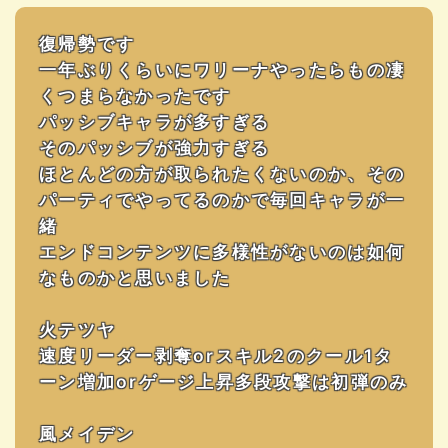
復帰勢です
一年ぶりくらいにワリーナやったらもの凄
くつまらなかったです
パッシブキャラが多すぎる
そのパッシブが強力すぎる
ほとんどの方が取られたくないのか、その
パーティでやってるのかで毎回キャラが一
緒
エンドコンテンツに多様性がないのは如何
なものかと思いました
火テツヤ
速度リーダー剥奪orスキル2のクール1タ
ーン増加orゲージ上昇多段攻撃は初弾のみ
風メイデン