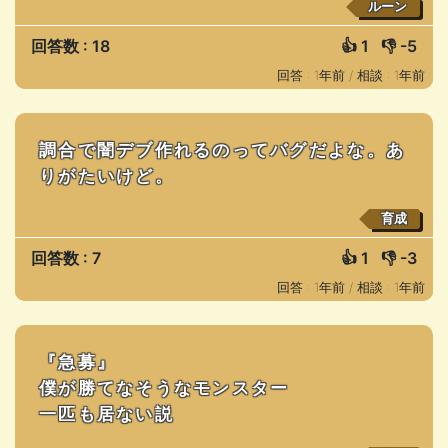
ルーン
回答数 : 18
👍
1
👎
-5
回答 : 1年前 /
相談 : 1年前
調合で闇デブ作れるのってバグだよな。あ
りがたいけど。
育成
回答数 : 7
👍
1
👎
-3
回答 : 1年前 /
相談 : 1年前
『急募』
僕が勝てなそうなモンスター
一匹も居ない説