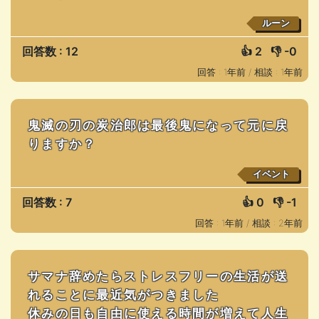
ルーン
回答数 : 12
👍
2
👎
-0
回答 : 1年前 /
相談 : 1年前
鬼滅の刃の炭治郎は最後鬼になって元に戻
りますか？
イベント
回答数 : 7
👍
0
👎
-1
回答 : 1年前 /
相談 : 2年前
サマナ辞めたらストレスフリーの生活が送
れることに最近気がつきました
休みの日も自由に使える時間が増えて人生