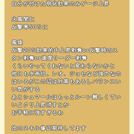
自分が付けた弱化効果のみゲージ上昇
火風間仁
反撃率50%に
風猿
反撃20%効果的中上昇剥奪or反撃時のス
タン剥奪or速度リーダー剥奪
くらいやってくれないと変わらないかと
他にも水画伯、レオ、ジョセなど強力なの
はいるがこの辺は対策もあるしバランスい
い気がする
あとシュマールはもっとルーン難しくてい
いよクリ上昇消すとか
お手軽に強すぎるわ
次のスキル修正期待してます