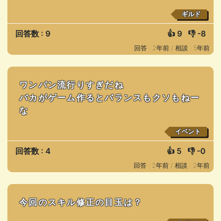
ギルド
回答数 : 9
👍
9
👎
-8
回答 : 2年前 /
相談 : 5年前
ワンパン流行りすぎだね
バカがゲーム作るとバランスもクソもねー
な
イベント
回答数 : 4
👍
5
👎
-0
回答 : 2年前 /
相談 : 2年前
今回のスキル修正の目玉は？