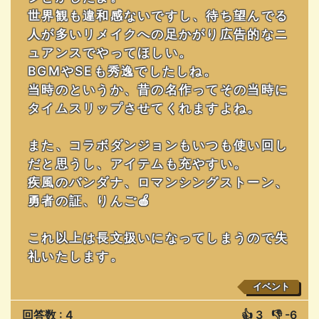
世界観も違和感ないですし、待ち望んでる
人が多いリメイクへの足かがり広告的なニ
ュアンスでやってほしい。
BGMやSEも秀逸でしたしね。
当時のというか、昔の名作ってその当時に
タイムスリップさせてくれますよね。
また、コラボダンジョンもいつも使い回し
だと思うし、アイテムも充やすい。
疾風のバンダナ、ロマンシングストーン、
勇者の証、りんご🍎
これ以上は長文扱いになってしまうので失
礼いたします。
イベント
回答数 : 4
👍
3
👎
-6