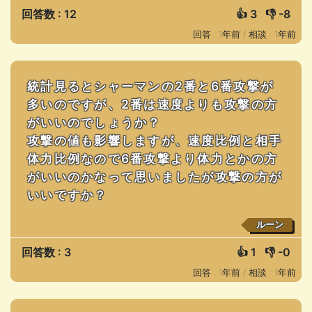
回答数 : 12
👍
3
👎
-8
回答 : 1年前 /
相談 : 1年前
統計見るとシャーマンの2番と6番攻撃が
多いのですが、2番は速度よりも攻撃の方
がいいのでしょうか？
攻撃の値も影響しますが、速度比例と相手
体力比例なので6番攻撃より体力とかの方
がいいのかなって思いましたが攻撃の方が
いいですか？
ルーン
回答数 : 3
👍
1
👎
-0
回答 : 1年前 /
相談 : 1年前