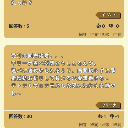
たっけ？
イベント
回答数 : 5
👍
0
👎
-0
回答 : 1年前 /
相談 : 1年前
受けの同志諸君。。。
ワリーナ蓋パ対策どうしとるんや。
速パに速攻やられるより、画面触らずに暴
走抵抗お祈りして負けるの虚無過ぎる…
テトラもヴェラモスもお寝んねから永眠や
し…
ワリーナ
回答数 : 30
👍
1
👎
-1
回答 : 1年前 /
相談 : 1年前