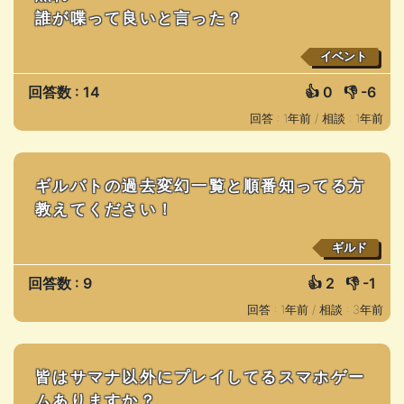
誰が喋って良いと言った？
イベント
回答数 : 14
👍
0
👎
-6
回答 : 1年前 /
相談 : 1年前
ギルバトの過去変幻一覧と順番知ってる方
教えてください！
ギルド
回答数 : 9
👍
2
👎
-1
回答 : 1年前 /
相談 : 3年前
皆はサマナ以外にプレイしてるスマホゲー
ムありますか？