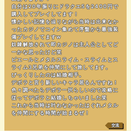
自分は20年振りにドラクエ5を2400円で
購入してプレイしてます！
懐かしい記憶を辿りながら当時は出来なか
ったカジノでコイン集めて序盤から最強装
備プレイしてますw
奴隷解放されて即カジノは主人公としてど
ーかな思ったけど笑
ピエールとメタルスライム・スライムとス
ライム3兄弟を仲間にして旅してます。
びっくりしたのは結婚相手。
デボラと言う新しいキャラ居るんですね！
色々調べたらデボラ一択らしいので攻略に
従ってデボラと結婚しちゃいました笑
これから当時は叶わなかったはぐれメタル
を仲間にする時間が始まるぜ！
交流