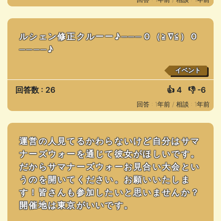
ルシェン修正クルーー♪───Ｏ（≧∇≦）Ｏ
────♪
イベント
回答数 : 26
👍
4
👎
-6
回答 : 1年前 /
相談 : 1年前
運営の人見てるかわらないけど自分はサマ
ナーズウォーを通じて彼女がほしいです。
だからサマナーズウォーお見合い大会とい
うのを開いてください。お願いいたしま
す！皆さんも参加したいと思いませんか？
開催地は東京がいいです。