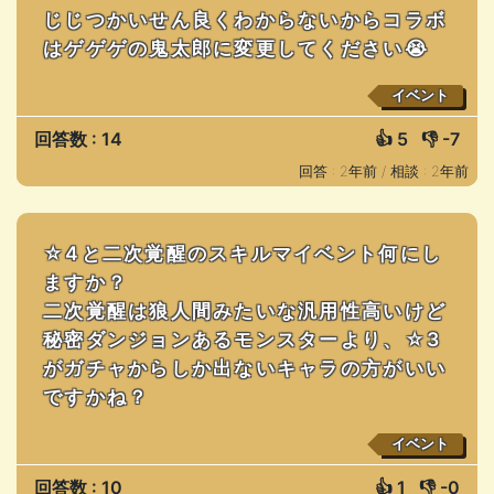
じじつかいせん良くわからないからコラボ
はゲゲゲの鬼太郎に変更してください😭
イベント
回答数 : 14
👍
5
👎
-7
回答 : 2年前 /
相談 : 2年前
☆4と二次覚醒のスキルマイベント何にし
ますか？
二次覚醒は狼人間みたいな汎用性高いけど
秘密ダンジョンあるモンスターより、☆3
がガチャからしか出ないキャラの方がいい
ですかね？
イベント
回答数 : 10
👍
1
👎
-0