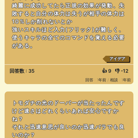
綺麗に成功してたら正規の効果が発動、失
敗すると自分の体力は失うが相手の体力は
10%しか削れないとか
強いスキルほど入力(フリック)が難しく、
使うキャラの全てのコマンドを覚える必要
がある。
アイデア
回答数 : 35
👍
9
👎
-12
回答 : 1年前 /
相談 : 1年前
トモダチの光のドーバーが当たったんです
けど速さはどれくらいあれば安心ですか
ね？
それと迅速意思が良いのか迅速バラでも良
いのか？