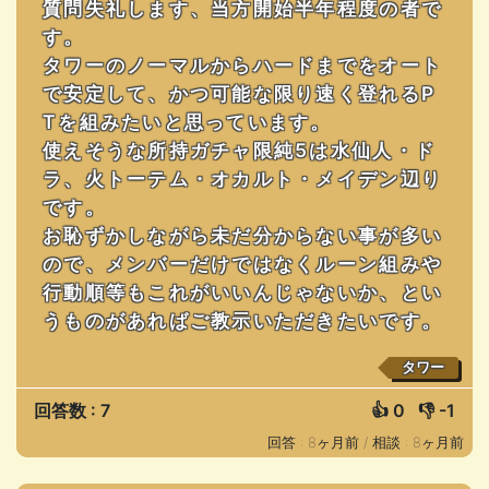
質問失礼します、当方開始半年程度の者で
す。
タワーのノーマルからハードまでをオート
で安定して、かつ可能な限り速く登れるP
Tを組みたいと思っています。
使えそうな所持ガチャ限純5は水仙人・ド
ラ、火トーテム・オカルト・メイデン辺り
です。
お恥ずかしながら未だ分からない事が多い
ので、メンバーだけではなくルーン組みや
行動順等もこれがいいんじゃないか、とい
うものがあればご教示いただきたいです。
タワー
回答数 : 7
👍
0
👎
-1
回答 : 8ヶ月前 /
相談 : 8ヶ月前