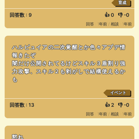
育成
回答数 : 9
👍
0
👎
-0
回答 : 1年前 /
相談 : 1年前
ハルピュイアの二次覚醒とか色々アプデ情
報きたぞ
闇だけ公開されてるけどスキル３盾割り強
力攻撃、スキル２も剥がしで結構使えるか
も
イベント
回答数 : 13
👍
2
👎
-0
回答 : 1年前 /
相談 : 1年前
黙れ