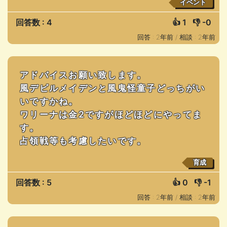
イベント
回答数 : 4
👍
1
👎
-0
回答 : 2年前 /
相談 : 2年前
アドバイスお願い致します。
風デビルメイデンと風鬼怪童子どっちがい
いですかね。
ワリーナは金2ですがほどほどにやってま
す。
占領戦等も考慮したいです。
育成
回答数 : 5
👍
0
👎
-1
回答 : 2年前 /
相談 : 2年前