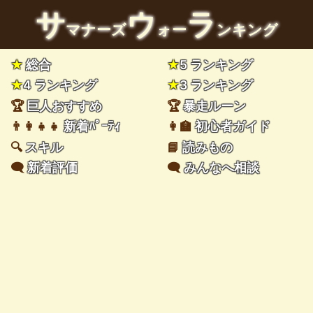
サ
ウ
ラ
マナーズ
ォー
ンキング
★
総合
★
5 ランキング
★
4 ランキング
★
3 ランキング
🏆
巨人おすすめ
🏆
暴走ルーン
👨‍👩‍👧‍👧
新着ﾊﾟｰﾃｨ
👩‍🏫
初心者ガイド
🔍
スキル
📘
読みもの
🗨️
新着評価
🗨️
みんなへ相談