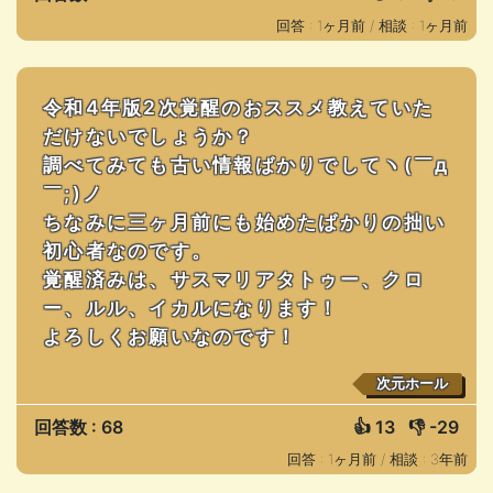
回答 : 1ヶ月前 /
相談 : 1ヶ月前
令和4年版2次覚醒のおススメ教えていた
だけないでしょうか？
調べてみても古い情報ばかりでしてヽ(￣д
￣;)ノ
ちなみに三ヶ月前にも始めたばかりの拙い
初心者なのです。
覚醒済みは、サスマリアタトゥー、クロ
ー、ルル、イカルになります！
よろしくお願いなのです！
次元ホール
回答数 : 68
👍
13
👎
-29
回答 : 1ヶ月前 /
相談 : 3年前