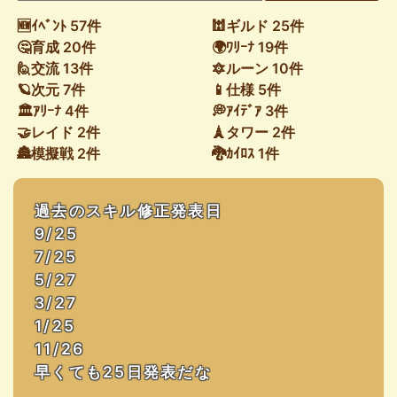
🆕ｲﾍﾞﾝﾄ 57件
🕍ギルド 25件
🤔育成 20件
🌍ﾜﾘｰﾅ 19件
🙋交流 13件
🔯ルーン 10件
🪐次元 7件
📱仕様 5件
🏛ｱﾘｰﾅ 4件
💭ｱｲﾃﾞｱ 3件
🤝レイド 2件
🗼タワー 2件
🏯模擬戦 2件
🐉ｶｲﾛｽ 1件
過去のスキル修正発表日
9/25
7/25
5/27
3/27
1/25
11/26
早くても25日発表だな