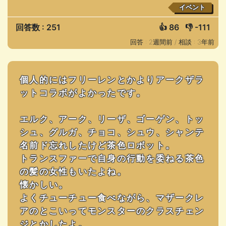
イベント
回答数 : 251
👍
86
👎
-111
回答 : 2週間前 /
相談 : 3年前
個人的にはフリーレンとかよりアークザラ
ットコラボがよかったです。
エルク、アーク、リーザ、ゴーゲン、トッ
シュ、グルガ、チョコ、シュウ、シャンテ
名前ド忘れしたけど茶色ロボット。
トランスファーで自身の行動を委ねる茶色
の髪の女性もいたよね。
懐かしい。
よくチューチュー食べながら、マザークレ
アのとこいってモンスターのクラスチェン
ジとかしたよ。