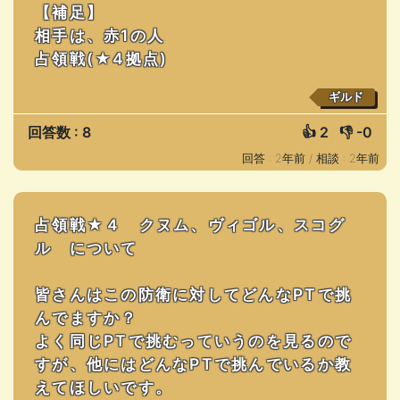
【補足】
相手は、赤1の人
占領戦(★4拠点)
ギルド
回答数 : 8
👍
2
👎
-0
回答 : 2年前 /
相談 : 2年前
占領戦★４ クヌム、ヴィゴル、スコグ
ル について
皆さんはこの防衛に対してどんなPTで挑
んでますか？
よく同じPTで挑むっていうのを見るので
すが、他にはどんなPTで挑んでいるか教
えてほしいです。