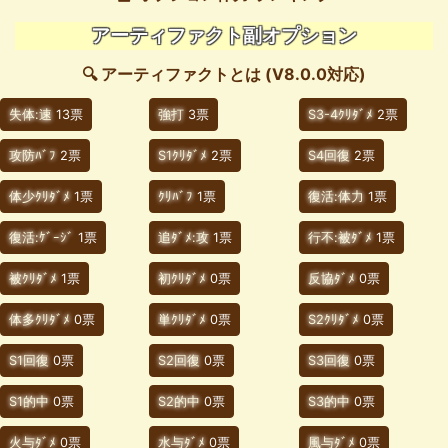
アーティファクト副オプション
🔍 アーティファクトとは (V8.0.0対応)
失体:速
13票
強打
3票
S3-4ｸﾘﾀﾞﾒ
2票
攻防ﾊﾞﾌ
2票
S1ｸﾘﾀﾞﾒ
2票
S4回復
2票
体少ｸﾘﾀﾞﾒ
1票
ｸﾘﾊﾞﾌ
1票
復活:体力
1票
復活:ｹﾞｰｼﾞ
1票
追ﾀﾞﾒ:攻
1票
行不:被ﾀﾞﾒ
1票
被ｸﾘﾀﾞﾒ
1票
初ｸﾘﾀﾞﾒ
0票
反協ﾀﾞﾒ
0票
体多ｸﾘﾀﾞﾒ
0票
単ｸﾘﾀﾞﾒ
0票
S2ｸﾘﾀﾞﾒ
0票
S1回復
0票
S2回復
0票
S3回復
0票
S1的中
0票
S2的中
0票
S3的中
0票
火与ﾀﾞﾒ
0票
水与ﾀﾞﾒ
0票
風与ﾀﾞﾒ
0票