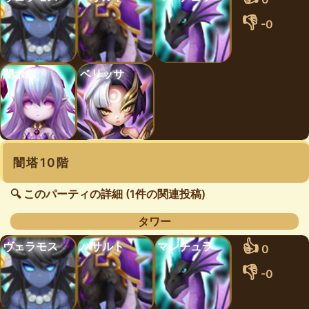
👎
-0
闇ホム
ベリッサ
闇塔10階
🔍 このパーティの詳細 (1件の関連投稿)
タワー
👍
ヴェラモス
バサルト
マンチュラ
0
👎
-0