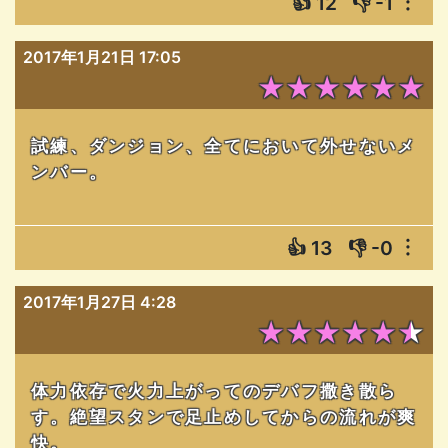
👍
12
👎
-1
︙
2017年1月21日 17:05
★★★★★★
試練、ダンジョン、全てにおいて外せないメ
ンバー。
👍
13
👎
-0
︙
2017年1月27日 4:28
★★★★★★
体力依存で火力上がってのデバフ撒き散ら
す。絶望スタンで足止めしてからの流れが爽
快。