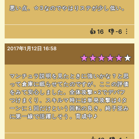
悪い点、☆3なのでやはりステが少し低い。
👍
16
👎
-6
︙
2017年1月12日 16:58
★★★★★★
マンチュラ説明を見たときに強いかな？と思
って倉庫に眠らせてたのですが、ここの評価
をみて安心しました。全体攻撃×2でデバフ
つけまくり、スキルマ時には単発攻撃は4タ
ーンに１回だけという回転の良さ。純子並み
に第一線で活躍しそう。育成中♪