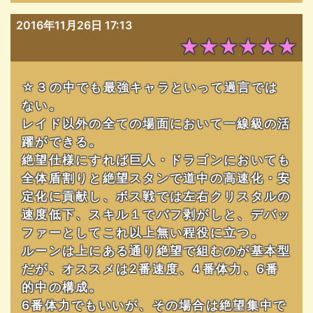
2016年11月26日 17:13
★★★★★★
☆３の中でも最強キャラといって過言では
ない。
レイド以外の全ての場面において一線級の活
躍ができる。
絶望仕様にすれば巨人・ドラゴンにおいても
全体盾割りと絶望スタンで道中の高速化・安
定化に貢献し、ボス戦では左右クリスタルの
速度低下、スキル１でバフ剥がしと、デバッ
ファーとしてこれ以上無い程役に立つ。
ルーンは上にある通り絶望で組むのが基本型
だが、オススメは2番速度、4番体力、6番
的中の構成。
6番体力でもいいが、その場合は絶望集中で