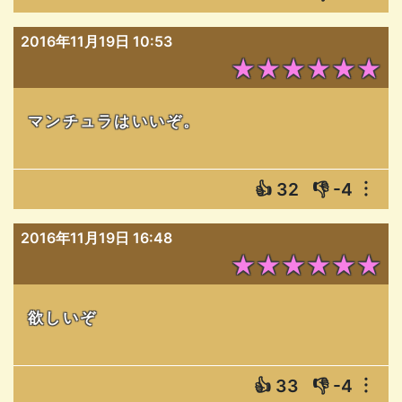
2016年11月19日 10:53
★★★★★★
マンチュラはいいぞ。
👍
32
👎
-4
︙
2016年11月19日 16:48
★★★★★★
欲しいぞ
👍
33
👎
-4
︙