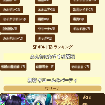
カルザン
0票
エルニア
0票
次元レイド
0票
セイクリオン
0票
鋼鉄
0票
審判
0票
討伐戦
0票
ワリーナ
0票
ギルド攻
0票
カルデルン
0票
タッグ
0票
🏆 ギルド防 ランキング
みんなのおすすめ変幻
禁断の魔術師
2票
幻影司令
1票
そのまま
0票
新着 ギヨームのパーティ
ワリーナ
👍
フェイ
金鬼
風リック
0