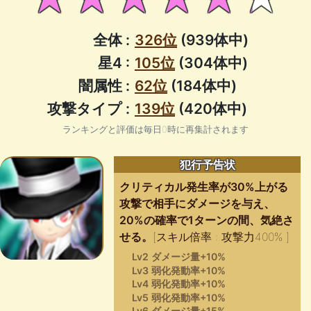
全体 :
326位
(939体中)
星4 :
105位
(304体中)
闇属性 :
62位
(184体中)
攻撃タイプ :
139位
(420体中)
ランキングと評価は毎日0時に再集計されます
犯行予告状
クリティカル発生率が30%上がる
攻撃で相手にダメージを与え、
20%の確率で1ターンの間、気絶さ
せる。
[スキル倍率 : 攻撃力400% ]
Lv2 ダメージ量+10%
Lv3 弱化発動率+10%
Lv4 弱化発動率+10%
Lv5 弱化発動率+10%
Lv6 ダメージ量+15%