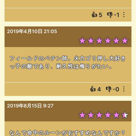
👍
5
👎
-1
︙
2019年4月10日 21:05
★★★★★★
フィールドのペテン師。火力ゴリ押し大好き
っ子の敵であり、耐久性は侮りがたい。
👍
4
👎
-0
︙
2019年8月15日 9:27
★★★★★★
なんで命中のルーンがおすすめなんですか？