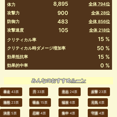
8,895
全体 794位
体力
900
攻撃力
全体 28位
483
防御力
全体 856位
105
攻撃速度
全体 218位
15 %
クリティカル率
50 %
クリティカル時ダメージ増加率
15 %
効果抵抗率
0 %
効果的中率
みんなのおすすめ
ルーン
暴走
43票
刃
33票
意志
24票
反撃
23票
激怒
23票
吸血
15票
猛攻
6票
元気
6票
決意
5票
忍耐
4票
集中
4票
守護
4票