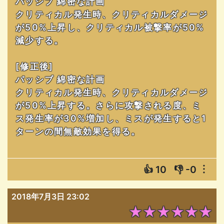
パッシブ 綿密な計画
クリティカル発生時、クリティカルダメージ
が50%上昇し、クリティカル被撃率が50%
減少する。
[修正後]
パッシブ 綿密な計画
クリティカル発生時、クリティカルダメージ
が50%上昇する。さらに攻撃される度、ミ
ス発生率が30%増加し、ミスが発生すると1
ターンの間無敵効果を得る。
👍
10
👎
-0
︙
2018年7月3日 23:02
★★★★★★