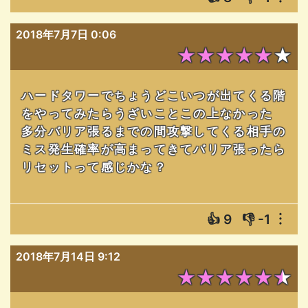
2018年7月7日 0:06
★★★★★★
ハードタワーでちょうどこいつが出てくる階
をやってみたらうざいことこの上なかった
多分バリア張るまでの間攻撃してくる相手の
ミス発生確率が高まってきてバリア張ったら
リセットって感じかな？
👍
9
👎
-1
︙
2018年7月14日 9:12
★★★★★★