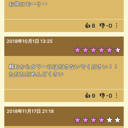
お供にモーリー
👍
8
👎
-0
︙
2018年10月1日 13:25
★★★★★★
頼むからタワーにはださないでください！！
ただただめんどくさい
👍
9
👎
-0
︙
2018年11月17日 21:18
★★★★★★