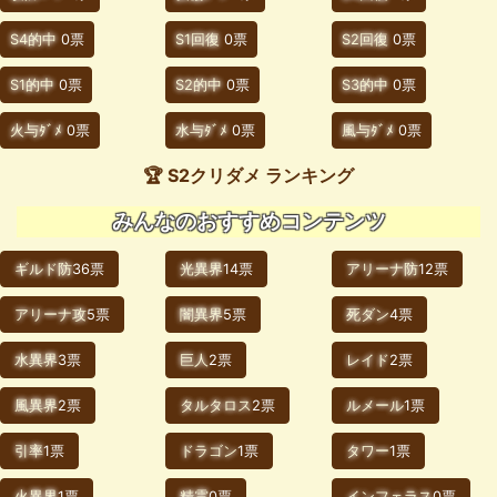
S4的中
0票
S1回復
0票
S2回復
0票
S1的中
0票
S2的中
0票
S3的中
0票
火与ﾀﾞﾒ
0票
水与ﾀﾞﾒ
0票
風与ﾀﾞﾒ
0票
🏆 S2クリダメ ランキング
みんなのおすすめコンテンツ
ギルド防
36票
光異界
14票
アリーナ防
12票
アリーナ攻
5票
闇異界
5票
死ダン
4票
水異界
3票
巨人
2票
レイド
2票
風異界
2票
タルタロス
2票
ルメール
1票
引率
1票
ドラゴン
1票
タワー
1票
火異界
1票
精霊
0票
インフェラス
0票