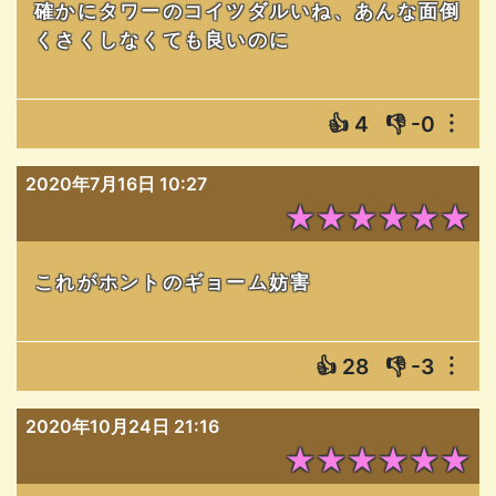
確かにタワーのコイツダルいね、あんな面倒
くさくしなくても良いのに
👍
4
👎
-0
︙
2020年7月16日 10:27
★★★★★★
これがホントのギョーム妨害
👍
28
👎
-3
︙
2020年10月24日 21:16
★★★★★★