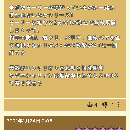
◆何故モーリーが流行っているのに一緒に
使われないのかシリーズ1
モーリーと組むと2分の1の確立で無敵展開
しまくって、
相手の防御、被クリ、バリア、無敵バフを全
て無視するクリダメ+50%攻撃が2Tに一回
打てる
天敵はエシャリオンと忘却と強化阻害
ただエシャリオンは無敵奪われてもスキル2
で殴り倒せる
👍
4
👎
-1
︙
2021年1月24日 0:06
★★★★★★