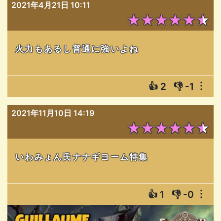
2021年4月21日 10:11
★★★★★★
火力もあるし普通に強いよね
👍
2
👎
-1
︙
2021年11月10日 14:19
★★★★★★
いわみょん氏ナナギヨーム特集
👍
1
👎
-0
︙