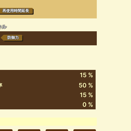
再使用時間延長
キル
防御力
15 %
50 %
率
15 %
0 %