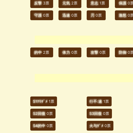
反撃
3票
元気
2票
意志
1票
保護
0
守護
0票
迅速
0票
刃
0票
激怒
0
的中
2票
体力
0票
攻撃
0票
防御
0
S1ｸﾘﾀﾞﾒ
1票
行不:速
1票
S2回復
0票
S3回復
0票
S4的中
0票
火与ﾀﾞﾒ
0票