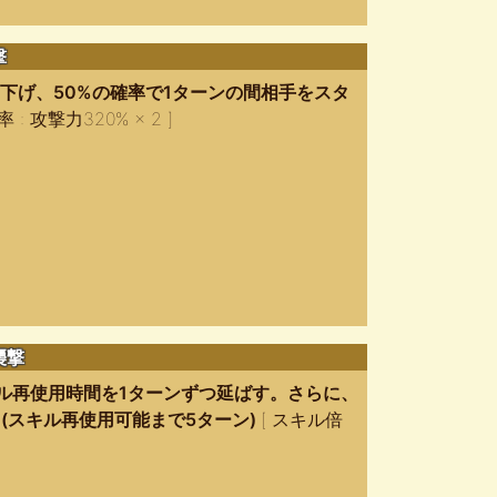
撃
下げ、50%の確率で1ターンの間相手をスタ
 : 攻撃力320% × 2 ]
襲撃
ル再使用時間を1ターンずつ延ばす。さらに、
(スキル再使用可能まで5ターン)
[ スキル倍