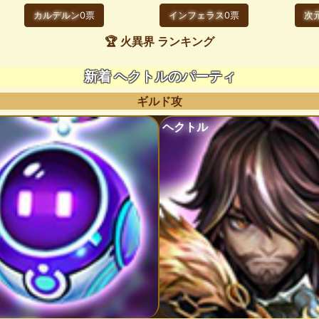
カルデルン
0票
インフェラス
0票
次
🏆 火異界 ランキング
新着 ヘクトルのパーティ
ギルド攻
ヘクトル