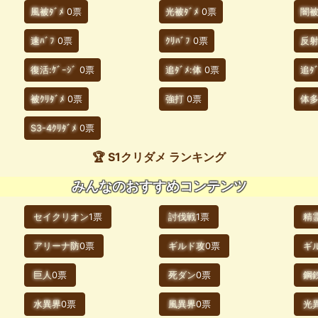
風被ﾀﾞﾒ
0票
光被ﾀﾞﾒ
0票
闇被
速ﾊﾞﾌ
0票
ｸﾘﾊﾞﾌ
0票
反射
復活:ｹﾞｰｼﾞ
0票
追ﾀﾞﾒ:体
0票
追ﾀ
被ｸﾘﾀﾞﾒ
0票
強打
0票
体多
S3-4ｸﾘﾀﾞﾒ
0票
🏆 S1クリダメ ランキング
みんなのおすすめコンテンツ
セイクリオン
1票
討伐戦
1票
精
アリーナ防
0票
ギルド攻
0票
ギ
巨人
0票
死ダン
0票
鋼
水異界
0票
風異界
0票
光