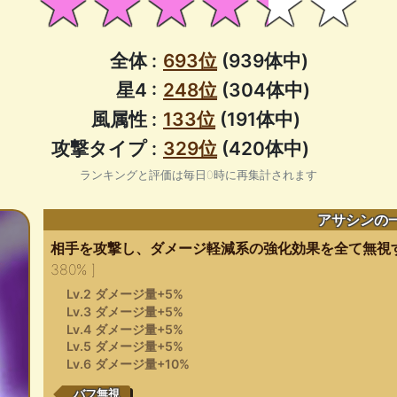
★★★★★★
全体 :
693位
(939体中)
星4 :
248位
(304体中)
風属性 :
133位
(191体中)
攻撃タイプ :
329位
(420体中)
ランキングと評価は毎日0時に再集計されます
アサシンの
相手を攻撃し、ダメージ軽減系の強化効果を全て無視
380% ]
Lv.2 ダメージ量+5%
Lv.3 ダメージ量+5%
Lv.4 ダメージ量+5%
Lv.5 ダメージ量+5%
Lv.6 ダメージ量+10%
バフ無視