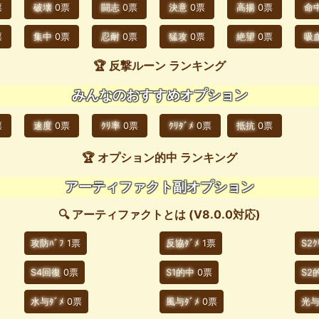
票
破壊
0票
闘志
0票
決意
0票
高揚
0票
命
票
集中
0票
忍耐
0票
猛攻
0票
絶望
0票
吸
🏆 反撃ルーン ランキング
みんなのおすすめオプション
票
速度
0票
ｸﾘ率
0票
ｸﾘﾀﾞﾒ
0票
抵抗
0票
🏆 オプション的中 ランキング
アーティファクト副オプション
🔍 アーティファクトとは (V8.0.0対応)
攻防ﾊﾞﾌ
1票
反協ﾀﾞﾒ
1票
S2ｸ
S4回復
0票
S1的中
0票
S2
水与ﾀﾞﾒ
0票
風与ﾀﾞﾒ
0票
光与