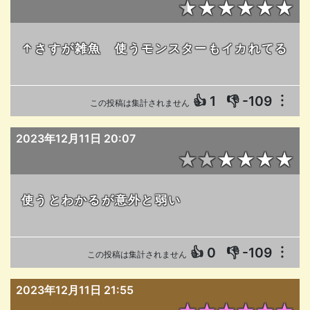
★★★★★★
↑さすが雑魚 使うモンスターもイカれてる
👍
1
👎
-109
︙
この投稿は集計されません
2023年12月11日 20:07
★★★★★★
使うとわかるが意外と弱い
👍
0
👎
-109
︙
この投稿は集計されません
2023年12月11日 21:55