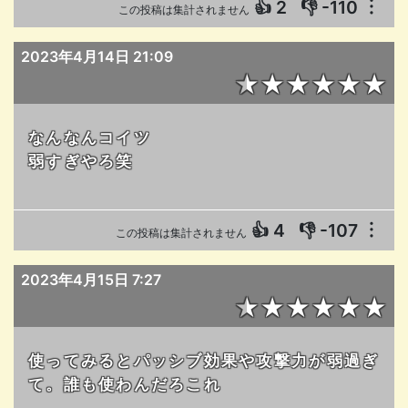
👍
2
👎
-110
︙
この投稿は集計されません
2023年4月14日 21:09
★★★★★★
なんなんコイツ
弱すぎやろ笑
👍
4
👎
-107
︙
この投稿は集計されません
2023年4月15日 7:27
★★★★★★
使ってみるとパッシブ効果や攻撃力が弱過ぎ
て。誰も使わんだろこれ