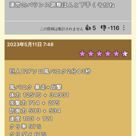
運営のバランス調整ほんと下手くそだね
👍
5
👎
-116
︙
この投稿は集計されません
2023年5月11日 7:48
★★★★★★
巨人12Fソロ風バエク2分43秒
風バエク 暴走+反撃
体力 12510 + 34331
攻撃力 714 + 275
防御力 593 + 534
速度 103 + 121
クリ率 57%
クリダメ 61%