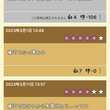
👍
4
👎
-106
︙
この投稿は集計されません
2023年3月1日 13:48
★★★★★★
修正でぶっ壊れる
👍
7
👎
-0
︙
2023年3月11日 13:57
★★★★★★
修正で化けるから実質当たり...ってコ