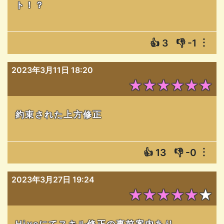
ト！？
👍
3
👎
-1
︙
2023年3月11日 18:20
★★★★★★
約束された上方修正
👍
13
👎
-0
︙
2023年3月27日 19:24
★★★★★★
Hiveにてスキル修正の事前案内あり