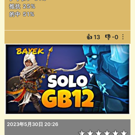
抵抗 25%
的中 51%
👍
13
👎
-0
︙
2023年5月30日 20:26
★★★★★★