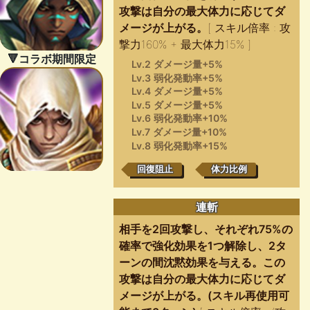
攻撃は自分の最大体力に応じてダ
メージが上がる。
[ スキル倍率 : 攻
撃力160% + 最大体力15% ]
🔻コラボ期間限定
Lv.2 ダメージ量+5%
Lv.3 弱化発動率+5%
Lv.4 ダメージ量+5%
Lv.5 ダメージ量+5%
Lv.6 弱化発動率+10%
Lv.7 ダメージ量+10%
Lv.8 弱化発動率+15%
回復阻止
体力比例
連斬
相手を2回攻撃し、それぞれ75%の
確率で強化効果を1つ解除し、2タ
ーンの間沈黙効果を与える。この
攻撃は自分の最大体力に応じてダ
メージが上がる。(スキル再使用可