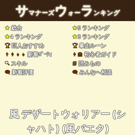
サ
ウ
ラ
マナーズ
ォー
ンキング
★
総合
★
5 ランキング
★
4 ランキング
★
3 ランキング
🏆
巨人おすすめ
🏆
暴走ルーン
👨‍👩‍👧‍👧
新着ﾊﾟｰﾃｨ
👩‍🏫
初心者ガイド
🔍
スキル
📘
読みもの
🗨️
新着評価
🗨️
みんなへ相談
風 デザートウォリアー (シ
ャハト) (風バエク)