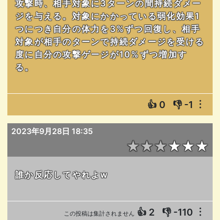
攻撃時、相手対象に3ターンの間持続ダメー
ジを与える。対象にかかっている弱化効果1
つにつき自分の体力を3%ずつ回復し、相手
対象が相手のターンで持続ダメージを受ける
度に自分の攻撃ゲージが10%ずつ増加す
る。
👍
0
👎
-1
︙
2023年9月28日 18:35
★★★★★★
誰か反応してやれよw
👍
2
👎
-110
︙
この投稿は集計されません