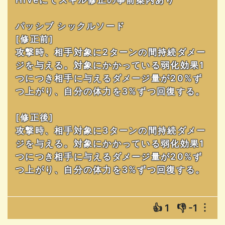
パッシブ シックルソード
[修正前]
攻撃時、相手対象に2ターンの間持続ダメー
ジを与える。対象にかかっている弱化効果1
つにつき相手に与えるダメージ量が20%ず
つ上がり、自分の体力を3%ずつ回復する。
[修正後]
攻撃時、相手対象に3ターンの間持続ダメー
ジを与える。対象にかかっている弱化効果1
つにつき相手に与えるダメージ量が20%ず
つ上がり、自分の体力を3%ずつ回復する。
👍
1
👎
-1
︙