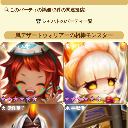
🔍 このパーティの詳細 (3件の関連投稿)
🏆
シャハトのパーティ一覧
風デザートウォリアーの相棒モンスター
火 トーテム術士
風 プリン姫
★★★★★★
★★★★★★
火 鬼怪童子
水 神獣僧