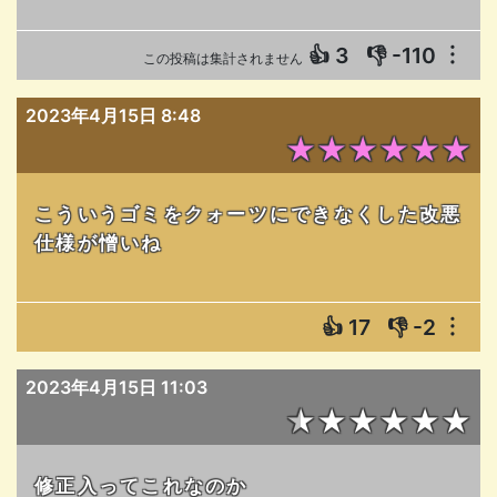
👍
3
👎
-110
︙
この投稿は集計されません
2023年4月15日 8:48
★★★★★★
こういうゴミをクォーツにできなくした改悪
仕様が憎いね
👍
17
👎
-2
︙
2023年4月15日 11:03
★★★★★★
修正入ってこれなのか