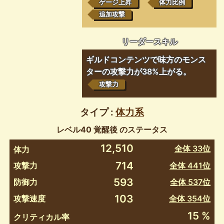
ゲージ上昇
体力比例
追加攻撃
リーダースキル
ギルドコンテンツで味方のモンス
ターの攻撃力が38%上がる。
攻撃力
タイプ :
体力系
レベル40 覚醒後 のステータス
12,510
全体 33位
体力
714
攻撃力
全体 441位
593
防御力
全体 537位
103
攻撃速度
全体 354位
15 %
クリティカル率