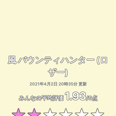
風 バウンティハンター (ロ
ザー)
2021年4月2日 20時35分 更新
1.93
みんなの平均評価
/6点
★★★★★★