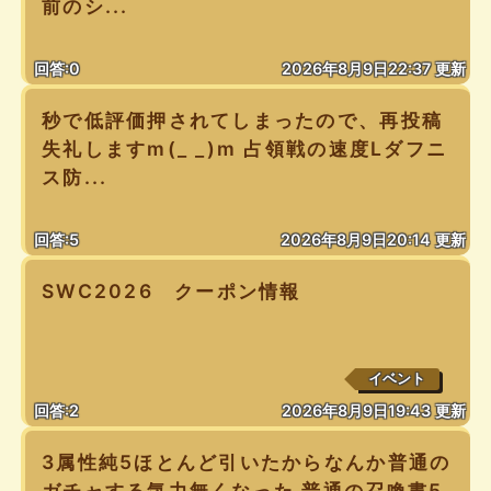
前のシ...
回答:0
2026年8月9日22:37 更新
秒で低評価押されてしまったので、再投稿
失礼しますm(_ _)m 占領戦の速度Lダフニ
ス防...
回答:5
2026年8月9日20:14 更新
SWC2026 クーポン情報
イベント
回答:2
2026年8月9日19:43 更新
3属性純5ほとんど引いたからなんか普通の
ガチャする気力無くなった 普通の召喚書5