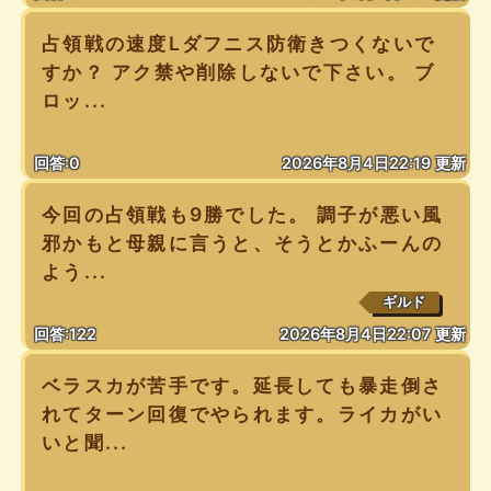
占領戦の速度Lダフニス防衛きつくないで
すか？ アク禁や削除しないで下さい。 ブ
ロッ...
回答:0
2026年8月4日22:19 更新
今回の占領戦も9勝でした。 調子が悪い風
邪かもと母親に言うと、そうとかふーんの
よう...
ギルド
回答:122
2026年8月4日22:07 更新
ベラスカが苦手です。延長しても暴走倒さ
れてターン回復でやられます。ライカがい
いと聞...