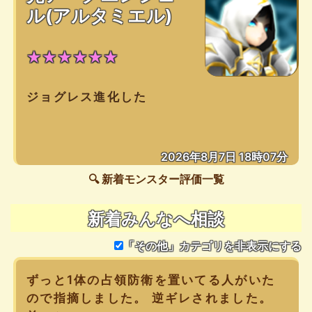
ル(アルタミエル)
★★★★★★
ジョグレス進化した
2026年8月7日 18時07分
🔍 新着モンスター評価一覧
新着みんなへ相談
「その他」カテゴリを非表示にする
ずっと1体の占領防衛を置いてる人がいた
ので指摘しました。 逆ギレされました。