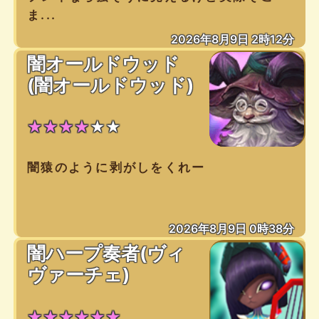
ま...
2026年8月9日 2時12分
闇オールドウッド
(闇オールドウッド)
★★★★★★
闇猿のように剥がしをくれー
2026年8月9日 0時38分
闇ハープ奏者(ヴィ
ヴァーチェ)
★★★★★★