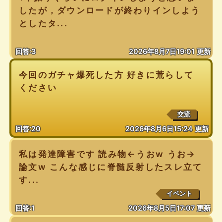
したが，ダウンロードが終わりインしよう
としたタ...
回答:3
2026年8月7日19:01 更新
今回のガチャ爆死した方 好きに荒らして
ください
交流
回答:20
2026年8月6日15:24 更新
私は発達障害です 読み物←うおw うお→
論文w こんな感じに脊髄反射したスレ立て
す...
イベント
回答:1
2026年8月5日17:07 更新