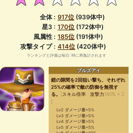
全体 :
917位
(939体中)
星3 :
170位
(172体中)
風属性 :
185位
(191体中)
攻撃タイプ :
414位
(420体中)
ランキングと評価は毎日0時に再集計されます
ブルズアイ
鎧の隙間を2回狙い撃ち、それぞれ
25%の確率で敵の防御を無視す
る。
[スキル倍率 : 攻撃力180% × 2
]
Lv2 ダメージ量+5%
Lv3 ダメージ量+5%
Lv4 ダメージ量+5%
Lv5 ダメージ量+5%
Lv6 ダメージ量+10%