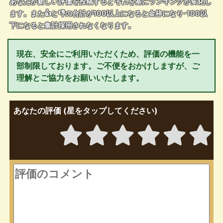
あなたが新しい評価を投稿するとそれを基にランキングが変化し
ます。また👍と👎の合計が100以上になると金枠になり-100以
下になると集計採用されなくなります。
現在、安全にご利用いただくため、評価の機能を一
部制限しております。ご不便をおかけしますが、ご
理解とご協力をお願いいたします。
あなたの評価 (星をタップしてください)