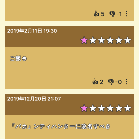
👍
5
👎
-1
︙
2019年2月11日 19:30
★★★★★★
ご飯🍚
👍
2
👎
-0
︙
2019年12月20日 21:07
★★★★★★
「バカ」ンティハンターに改名すべき