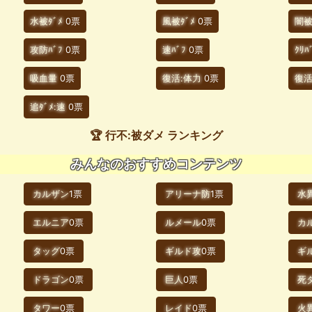
水被ﾀﾞﾒ
0票
風被ﾀﾞﾒ
0票
闇被
攻防ﾊﾞﾌ
0票
速ﾊﾞﾌ
0票
ｸﾘﾊ
吸血量
0票
復活:体力
0票
復活:
追ﾀﾞﾒ:速
0票
🏆 行不:被ダメ ランキング
みんなのおすすめコンテンツ
カルザン
1票
アリーナ防
1票
水
エルニア
0票
ルメール
0票
カ
タッグ
0票
ギルド攻
0票
ギ
ドラゴン
0票
巨人
0票
死
タワー
0票
レイド
0票
火