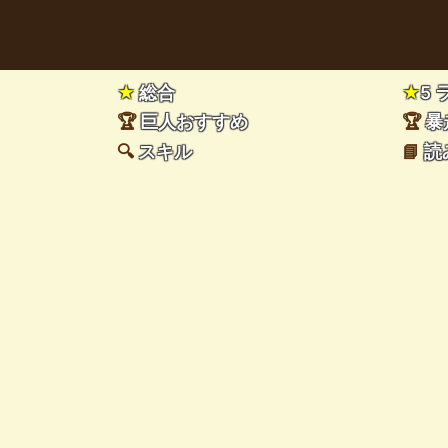
★
総合
★
5
🏆
巨人おすすめ
🏆
暴
🔍
スキル
📘
読