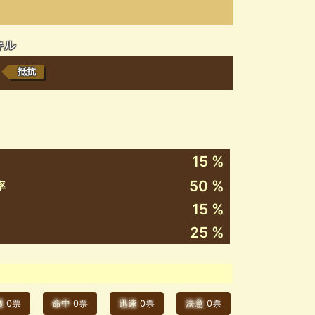
キル
抵抗
15 %
50 %
率
15 %
25 %
護
0票
命中
0票
迅速
0票
決意
0票