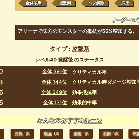
全体攻撃
複数回
バフ解除
抑圧
リーダース
アリーナで味方のモンスターの抵抗が55%増加する。
タイプ :
攻撃系
レベル40 覚醒後 のステータス
0
全体 391位
クリティカル率
3
全体 144位
クリティカル時ダメージ増加
6
全体 349位
効果抵抗率
5
全体 171位
効果的中率
みんなのおすすめ
ルーン
票
元気
1票
吸血
1票
激怒
1票
忍耐
0票
守