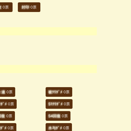
攻
0票
封印
0票
:速
0票
被ｸﾘﾀﾞﾒ
0票
ﾀﾞﾒ
0票
S1ｸﾘﾀﾞﾒ
0票
回復
0票
S4回復
0票
ﾀﾞﾒ
0票
水与ﾀﾞﾒ
0票