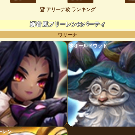
🏆 アリーナ攻 ランキング
新着 風フリーレンのパーティ
ワリーナ
水オールドウッド
ーレン