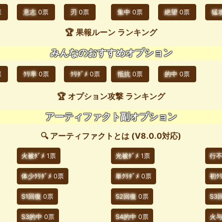
票
意志
0票
刃
0票
集中
0票
絶望
0票
猛
🏆 果報ルーン ランキング
みんなのおすすめオプション
票
ｸﾘ率
0票
ｸﾘﾀﾞﾒ
0票
抵抗
0票
的中
0票
🏆 オプション攻撃 ランキング
アーティファクト副オプション
🔍 アーティファクトとは (V8.0.0対応)
火被ﾀﾞﾒ
1票
光被ﾀﾞﾒ
1票
行不
体少ｸﾘﾀﾞﾒ
0票
単ｸﾘﾀﾞﾒ
0票
初ｸﾘ
S1回復
0票
S2回復
0票
S3
S3的中
0票
S4的中
0票
火与