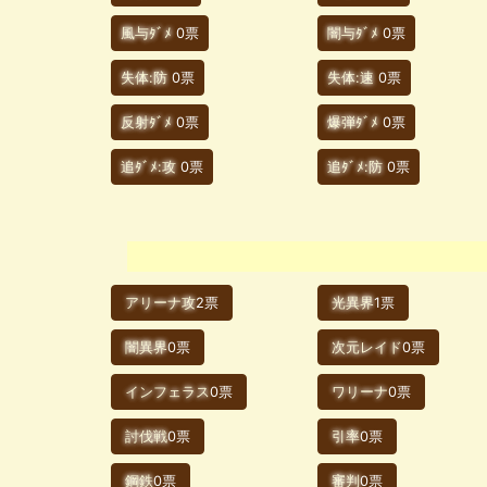
風与ﾀﾞﾒ
0票
闇与ﾀﾞﾒ
0票
失体:防
0票
失体:速
0票
反射ﾀﾞﾒ
0票
爆弾ﾀﾞﾒ
0票
追ﾀﾞﾒ:攻
0票
追ﾀﾞﾒ:防
0票
アリーナ攻
2票
光異界
1票
闇異界
0票
次元レイド
0票
インフェラス
0票
ワリーナ
0票
討伐戦
0票
引率
0票
鋼鉄
0票
審判
0票