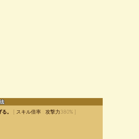
法
げる。
[ スキル倍率 : 攻撃力380% ]