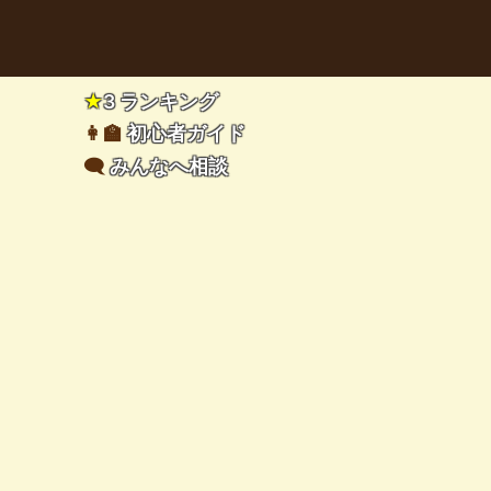
★
3 ランキング
👩‍🏫
初心者ガイド
🗨️
みんなへ相談