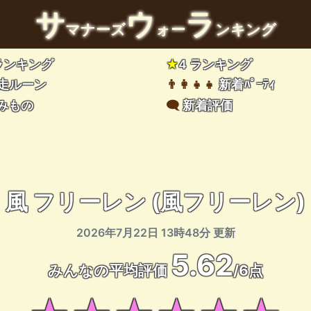
サ
ウ
ラ
マナーズ
ォー
ンキング
 ランキング
★
4 ランキング
走ルーン
👨‍👩‍👧‍👧
新着ﾊﾟｰﾃｨ
みもの
🗨️
新着評価
風 フリーレン (風フリーレン)
2026年7月22日 13時48分 更新
5.62
みんなの平均評価
/6点