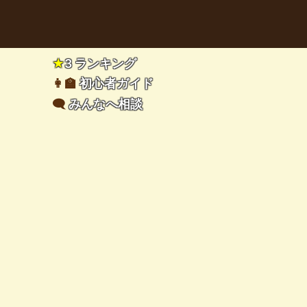
★
3 ランキング
👩‍🏫
初心者ガイド
🗨️
みんなへ相談