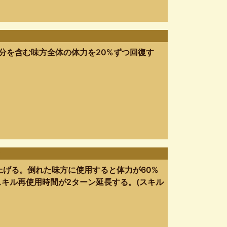
自分を含む味方全体の体力を20%ずつ回復す
上げる。倒れた味方に使用すると体力が60%
キル再使用時間が2ターン延長する。(スキル