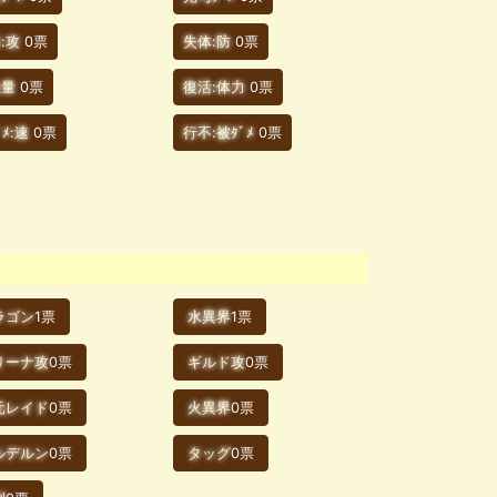
:攻
0票
失体:防
0票
血量
0票
復活:体力
0票
ﾞﾒ:速
0票
行不:被ﾀﾞﾒ
0票
ラゴン
1票
水異界
1票
リーナ攻
0票
ギルド攻
0票
元レイド
0票
火異界
0票
ルデルン
0票
タッグ
0票