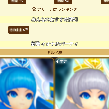
精霊
0票
鋼鉄
0票
審
🏆 アリーナ防 ランキング
みんなのおすすめ変幻
そのまま
0票
新着 イオナのパーティ
ギルド攻
イオナ