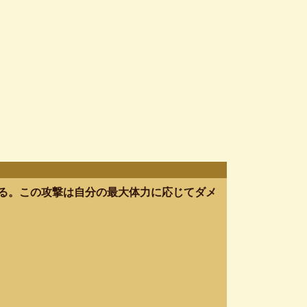
する。この攻撃は自分の最大体力に応じてダメ