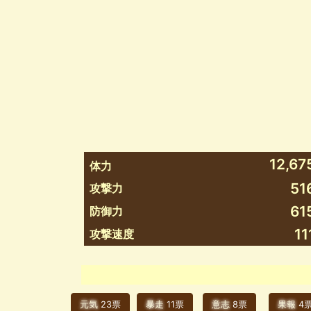
12,67
体力
51
攻撃力
61
防御力
11
攻撃速度
元気
23票
暴走
11票
意志
8票
果報
4