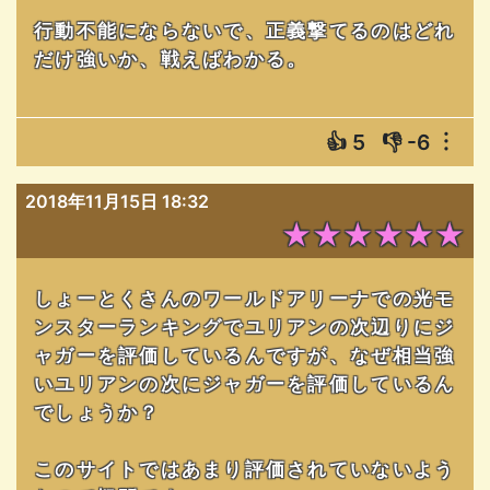
行動不能にならないで、正義撃てるのはどれ
だけ強いか、戦えばわかる。
👍
5
👎
-6
︙
2018年11月15日 18:32
★★★★★★
しょーとくさんのワールドアリーナでの光モ
ンスターランキングでユリアンの次辺りにジ
ャガーを評価しているんですが、なぜ相当強
いユリアンの次にジャガーを評価しているん
でしょうか？
このサイトではあまり評価されていないよう