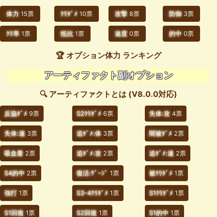
体力
15票
ｸﾘﾀﾞﾒ
10票
攻撃
8票
防御
3票
ｸﾘ率
1票
抵抗
1票
速度
0票
的中
0票
🏆 オプション体力 ランキング
アーティファクト副オプション
🔍 アーティファクトとは (V8.0.0対応)
反協ﾀﾞﾒ
9票
S2ｸﾘﾀﾞﾒ
6票
失体:攻
4票
失体:速
3票
追ﾀﾞﾒ:体
3票
闇被ﾀﾞﾒ
2票
吸血量
2票
追ﾀﾞﾒ:攻
2票
追ﾀﾞﾒ:速
2票
S4的中
2票
復活:ｹﾞｰｼﾞ
1票
被ｸﾘﾀﾞﾒ
1票
強打
1票
S3-4ｸﾘﾀﾞﾒ
1票
S1ｸﾘﾀﾞﾒ
1票
S1回復
1票
S2回復
1票
S1的中
1票