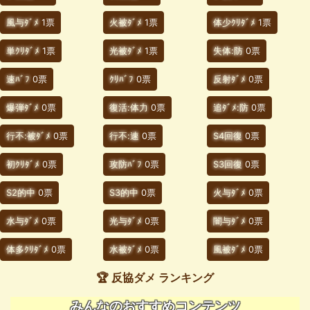
風与ﾀﾞﾒ
1票
火被ﾀﾞﾒ
1票
体少ｸﾘﾀﾞﾒ
1票
単ｸﾘﾀﾞﾒ
1票
光被ﾀﾞﾒ
1票
失体:防
0票
速ﾊﾞﾌ
0票
ｸﾘﾊﾞﾌ
0票
反射ﾀﾞﾒ
0票
爆弾ﾀﾞﾒ
0票
復活:体力
0票
追ﾀﾞﾒ:防
0票
行不:被ﾀﾞﾒ
0票
行不:速
0票
S4回復
0票
初ｸﾘﾀﾞﾒ
0票
攻防ﾊﾞﾌ
0票
S3回復
0票
S2的中
0票
S3的中
0票
火与ﾀﾞﾒ
0票
水与ﾀﾞﾒ
0票
光与ﾀﾞﾒ
0票
闇与ﾀﾞﾒ
0票
体多ｸﾘﾀﾞﾒ
0票
水被ﾀﾞﾒ
0票
風被ﾀﾞﾒ
0票
🏆 反協ダメ ランキング
みんなのおすすめコンテンツ