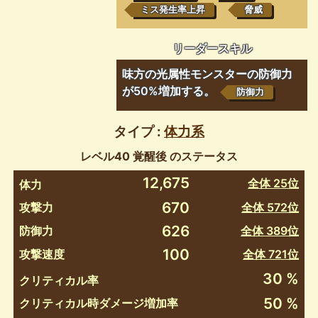
ミス発生率上昇
脅威
リーダースキル
味方の光属性モンスターの防御力
が50%増加する。
防御力
タイプ :
体力系
レベル40 覚醒後 のステータス
12,675
全体 25位
体力
670
攻撃力
全体 572位
626
防御力
全体 389位
100
攻撃速度
全体 721位
30 %
クリティカル率
50 %
クリティカル時ダメージ増加率