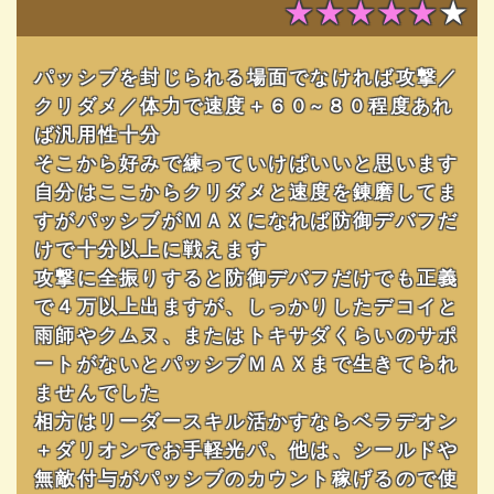
★★★★★★
パッシブを封じられる場面でなければ攻撃／
クリダメ／体力で速度＋６０~８０程度あれ
ば汎用性十分
そこから好みで練っていけばいいと思います
自分はここからクリダメと速度を錬磨してま
すがパッシブがＭＡＸになれば防御デバフだ
けで十分以上に戦えます
攻撃に全振りすると防御デバフだけでも正義
で４万以上出ますが、しっかりしたデコイと
雨師やクムヌ、またはトキサダくらいのサポ
ートがないとパッシブＭＡＸまで生きてられ
ませんでした
相方はリーダースキル活かすならベラデオン
＋ダリオンでお手軽光パ、他は、シールドや
無敵付与がパッシブのカウント稼げるので使