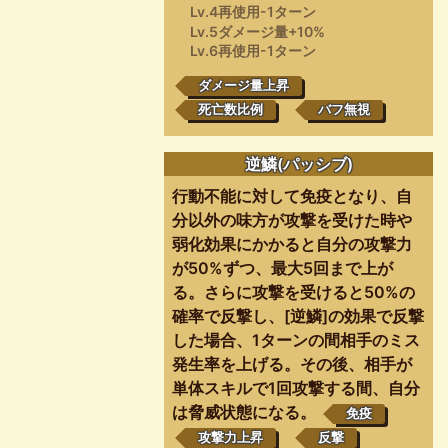
Lv.4再使用-1ターン
Lv.5ダメージ量+10%
Lv.6再使用-1ターン
ダメージ量上昇
死亡数比例
バフ無視
逆鱗(パッシブ)
行動不能に対して免疫となり、自
分以外の味方が攻撃を受けた時や
弱化効果にかかると自分の攻撃力
が50%ずつ、最大5回まで上が
る。さらに攻撃を受けると50%の
確率で反撃し、[逆鱗]の効果で反撃
した場合、1ターンの間相手のミス
発生率を上げる。その後、相手が
単体スキルで1回攻撃する間、自分
は脅威状態になる。
免疫
攻撃力上昇
反撃