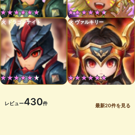
★★★★★★
★★★★★★
火 ドラゴンナイト
火 ヴァルキリー
★★★★★★
★★★★★★
430
レビュー
件
最新20件を見る