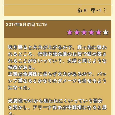
👍
6
👎
-1
︙
2017年8月31日 12:19
★★★★★★
味方殴ると火力が上がるので、真っ先に狙わ
れるところ、行動不能免疫のお陰で固め殺さ
れることがないっていう、火猿と同じような
特徴がある。
正義は他属性に劣らず火力があるので、パッ
シブ重なるとかなりのダメージを出せるよう
になった。
光属性でAIから狙われにくいっていう部分
を活かし、アリーナ攻めが主戦場になると思
う。