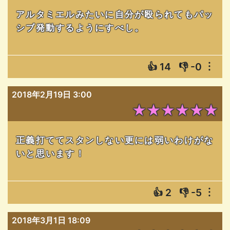
アルタミエルみたいに自分が殴られてもパッ
シブ発動するようにすべし。
👍
14
👎
-0
︙
2018年2月19日 3:00
★★★★★★
正義打ててスタンしない更には弱いわけがな
いと思います！
👍
2
👎
-5
︙
2018年3月1日 18:09