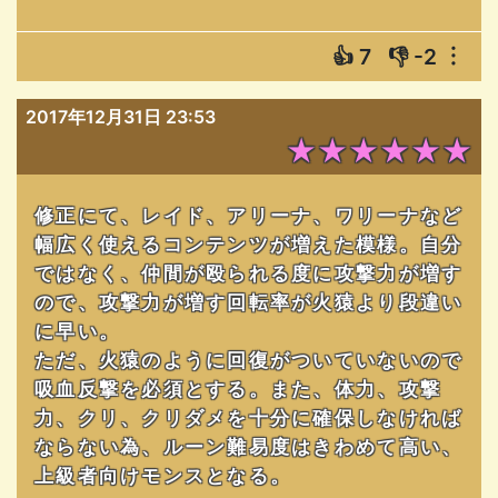
👍
7
👎
-2
︙
2017年12月31日 23:53
★★★★★★
修正にて、レイド、アリーナ、ワリーナなど
幅広く使えるコンテンツが増えた模様。自分
ではなく、仲間が殴られる度に攻撃力が増す
ので、攻撃力が増す回転率が火猿より段違い
に早い。
ただ、火猿のように回復がついていないので
吸血反撃を必須とする。また、体力、攻撃
力、クリ、クリダメを十分に確保しなければ
ならない為、ルーン難易度はきわめて高い、
上級者向けモンスとなる。