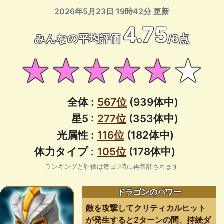
2026年5月23日 19時42分 更新
4.75
みんなの平均評価
/6点
★★★★★★
全体 :
567位
(939体中)
星5 :
277位
(353体中)
光属性 :
116位
(182体中)
体力タイプ :
105位
(178体中)
ランキングと評価は毎日0時に再集計されます
ドラゴンのパワー
敵を攻撃してクリティカルヒット
が発生すると2ターンの間、持続ダ