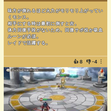
味方が倒れるほど火力がモリモリ上がってい
くモンス。
相手にする時は最初に倒すと吉。
体力回復手段がないため、回復サポ役か吸血
ルーンが必須。
レイドで活躍する。
👍
8
👎
-4
︙