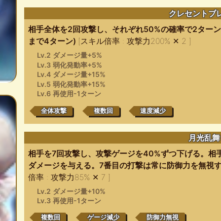
クレセントブ
相手全体を2回攻撃し、それぞれ50%の確率で2ター
まで4ターン)
[スキル倍率 : 攻撃力200% ✕ 2 ]
Lv.2 ダメージ量+5%
Lv.3 弱化発動率+5%
Lv.4 ダメージ量+15%
Lv.5 弱化発動率+15%
Lv.6 再使用-1ターン
全体攻撃
複数回
速度減少
月光乱舞
相手を7回攻撃し、攻撃ゲージを40%ずつ下げる。相
ダメージを与える。7番目の打撃は常に防御力を無視す
倍率 : 攻撃力85% ✕ 7 ]
Lv.2 ダメージ量+10%
Lv.3 再使用-1ターン
複数回
ゲージ減少
防御力無視