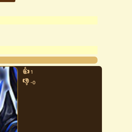
👍
1
👎
-0