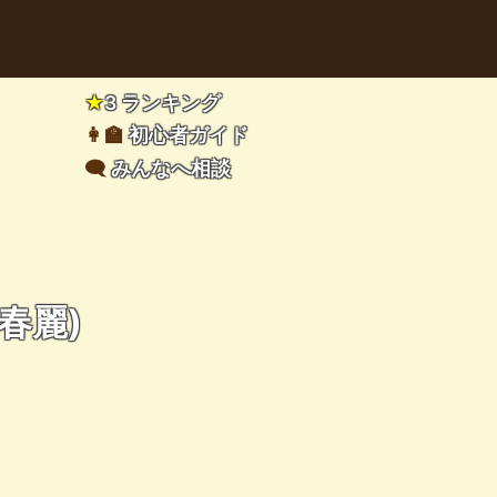
★
3 ランキング
👩‍🏫
初心者ガイド
🗨️
みんなへ相談
春麗)