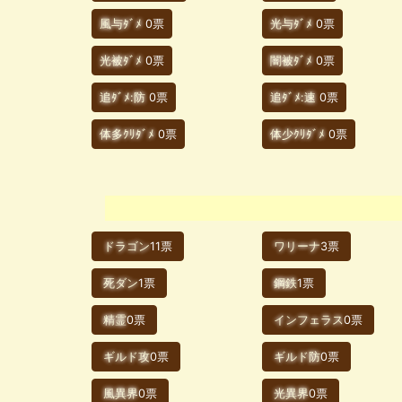
風与ﾀﾞﾒ
0票
光与ﾀﾞﾒ
0票
光被ﾀﾞﾒ
0票
闇被ﾀﾞﾒ
0票
追ﾀﾞﾒ:防
0票
追ﾀﾞﾒ:速
0票
体多ｸﾘﾀﾞﾒ
0票
体少ｸﾘﾀﾞﾒ
0票
ドラゴン
11票
ワリーナ
3票
死ダン
1票
鋼鉄
1票
精霊
0票
インフェラス
0票
ギルド攻
0票
ギルド防
0票
風異界
0票
光異界
0票