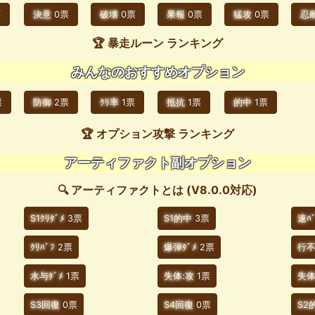
票
決意
0票
破壊
0票
果報
0票
猛攻
0票
忍
🏆 暴走ルーン ランキング
みんなのおすすめオプション
票
防御
2票
ｸﾘ率
1票
抵抗
1票
的中
1票
🏆 オプション攻撃 ランキング
アーティファクト副オプション
🔍 アーティファクトとは (V8.0.0対応)
S1ｸﾘﾀﾞﾒ
3票
S1的中
3票
速ﾊ
ｸﾘﾊﾞﾌ
2票
爆弾ﾀﾞﾒ
2票
行不
水与ﾀﾞﾒ
1票
失体:攻
1票
失体
S3回復
0票
S4回復
0票
S2