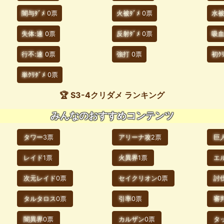
闇与ﾀﾞﾒ
0票
火被ﾀﾞﾒ
0票
水被
失体:速
0票
反射ﾀﾞﾒ
0票
吸
行不:速
0票
強打
0票
初ｸﾘ
単ｸﾘﾀﾞﾒ
0票
🏆 S3-4クリダメ ランキング
みんなのおすすめコンテンツ
タワー
3票
アリーナ攻
2票
巨
レイド
1票
火異界
1票
エ
次元レイド
0票
セイクリオン
0票
討
タルタロス
0票
引率
0票
審
闇異界
0票
カルザン
0票
タ