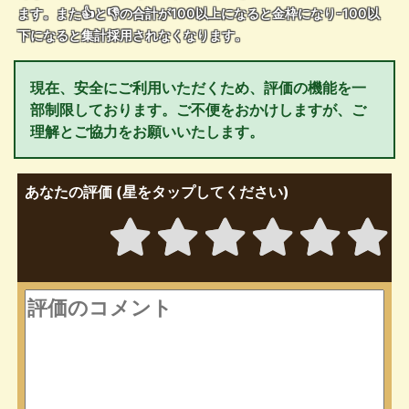
ます。また👍と👎の合計が100以上になると金枠になり-100以
下になると集計採用されなくなります。
現在、安全にご利用いただくため、評価の機能を一
部制限しております。ご不便をおかけしますが、ご
理解とご協力をお願いいたします。
あなたの評価 (星をタップしてください)