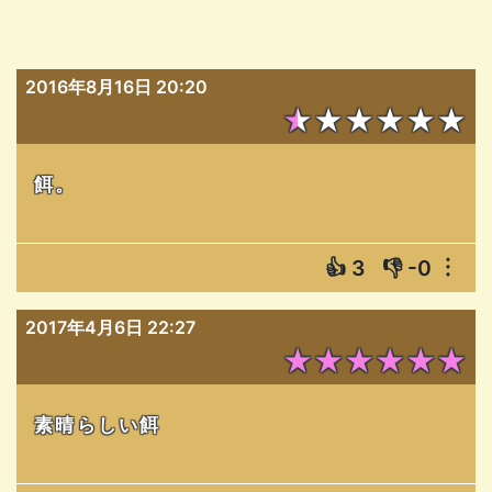
2016年8月16日 20:20
★★★★★★
餌。
👍
3
👎
-0
︙
2017年4月6日 22:27
★★★★★★
素晴らしい餌