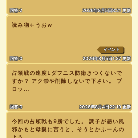
回答:2
2026年8月5日8:21 更新
読み物←うおw
イベント
回答:0
2026年8月5日1:37 更新
占領戦の速度Lダフニス防衛きつくないで
すか？ アク禁や削除しないで下さい。 ブ
ロッ...
回答:0
2026年8月4日22:19 更新
今回の占領戦も9勝でした。 調子が悪い風
邪かもと母親に言うと、そうとかふーんの
よう...