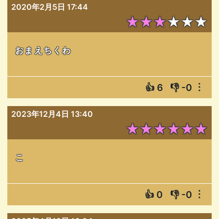
2020年2月5日 17:44
★★★★★★
おまえちくわ
👍
6
👎
-0
︙
2023年12月4日 13:40
★★★★★★
こ
👍
0
👎
-0
︙