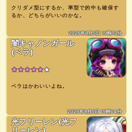
クリダメ型にするか、率型で的中も確保す
るか、どちらがいいのかな。
2026年8月5日 19時13分
闇キャノンガール
(ベラ)
★★★★★★
ベラはかわいいよね。
2026年8月5日 19時04分
光フリーレン(光フ
リーレン)