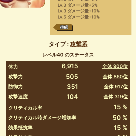
Lv.3 ダメージ量+5%
Lv.3 ダメージ量+10%
Lv.5 ダメージ量+10%
持続
タイプ :
攻撃系
レベル40 のステータス
6,915
全体 900位
体力
505
攻撃力
全体 860位
351
防御力
全体 917位
104
攻撃速度
全体 319位
15 %
クリティカル率
50 %
クリティカル時ダメージ増加率
15 %
効果抵抗率