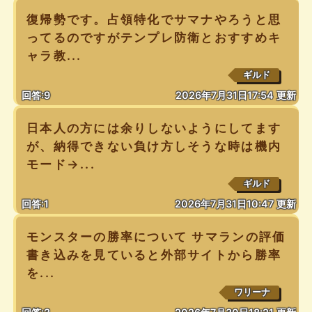
復帰勢です。占領特化でサマナやろうと思
ってるのですがテンプレ防衛とおすすめキ
ャラ教...
ギルド
回答:9
2026年7月31日17:54 更新
日本人の方には余りしないようにしてます
が、納得できない負け方しそうな時は機内
モード→...
ギルド
回答:1
2026年7月31日10:47 更新
モンスターの勝率について サマランの評価
書き込みを見ていると外部サイトから勝率
を...
ワリーナ