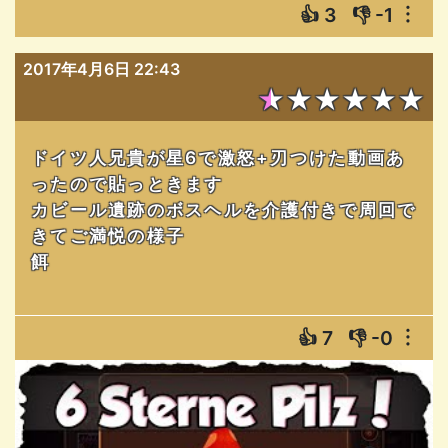
👍
3
👎
-1
︙
2017年4月6日 22:43
★★★★★★
ドイツ人兄貴が星6で激怒+刃つけた動画あ
ったので貼っときます
カビール遺跡のボスヘルを介護付きで周回で
きてご満悦の様子
餌
👍
7
👎
-0
︙