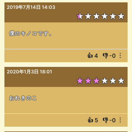
2019年7月14日 14:03
★★★★★★
僕のキノコです。
👍
4
👎
-0
︙
2020年1月3日 18:01
★★★★★★
おれきのこ
👍
5
👎
-0
︙