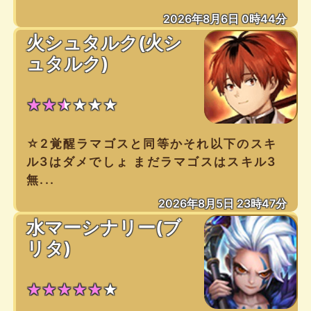
2026年8月6日 0時44分
火シュタルク(火シ
ュタルク)
★★★★★★
☆2覚醒ラマゴスと同等かそれ以下のスキ
ル3はダメでしょ まだラマゴスはスキル3
無...
2026年8月5日 23時47分
水マーシナリー(ブ
リタ)
★★★★★★