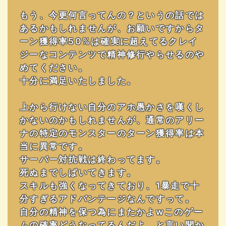
もう、今更何言ってんの？というの話では
あるかもしれませんが、お願いですからタ
ーン獲得率50%は確実に超えてるクレイ
ジーなコンテンツで精神修行やらせるのや
めてください。
十分に満足いたしました。
上から行けない自分のアホ愚かさを嘆くし
かないのかもしれませんが、通常のアリー
ナの特定のモンスターのターン獲得率は本
当に異常です。
サーバー対抗戦は終わってます。
死ぬまでしばいてきます。
スキルも強くなってきており、1暴走で十
分すぎるアドバンテージなんですって。
自分の精神を保つ為にまたかよwこのゲー
ムの確率どうなってるんだよ。と言い聞か