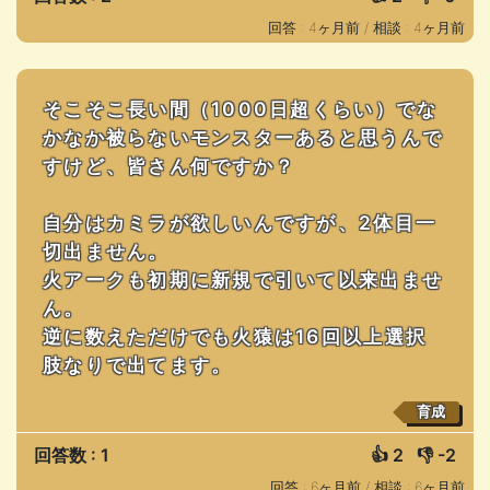
回答 : 4ヶ月前 /
相談 : 4ヶ月前
そこそこ長い間（1000日超くらい）でな
かなか被らないモンスターあると思うんで
すけど、皆さん何ですか？
自分はカミラが欲しいんですが、2体目一
切出ません。
火アークも初期に新規で引いて以来出ませ
ん。
逆に数えただけでも火猿は16回以上選択
肢なりで出てます。
育成
回答数 : 1
👍
2
👎
-2
回答 : 6ヶ月前 /
相談 : 6ヶ月前