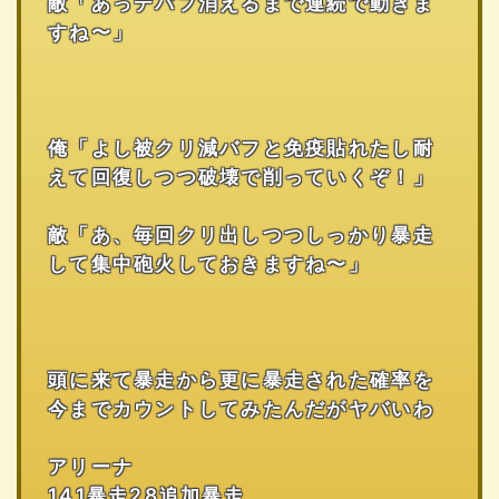
敵「あっデバフ消えるまで連続で動きま
すね〜」
俺「よし被クリ減バフと免疫貼れたし耐
えて回復しつつ破壊で削っていくぞ！」
敵「あ、毎回クリ出しつつしっかり暴走
して集中砲火しておきますね〜」
頭に来て暴走から更に暴走された確率を
今までカウントしてみたんだがヤバいわ
アリーナ
141暴走28追加暴走