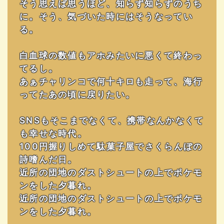
そう思えば思うほど、知らず知らずのうち
に。そう、気づいた時にはそうなってい
る。
白血球の数値もアホみたいに悪くて終わっ
てるし。
あぁチャリンコで何十キロも走って、海行
ってたあの頃に戻りたい。
SNSもそこまでなくて、携帯なんかなくて
も幸せな時代。
100円握りしめて駄菓子屋でさくらんぼの
詩嗜んだ日。
近所の団地のダストシュートの上でポケモ
ンをした夕暮れ。
近所の団地のダストシュートの上でポケモ
ンをした夕暮れ。