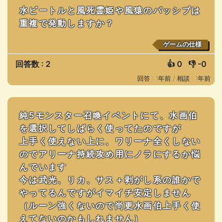
水ビートルと風死霊姫や風猿のパッシブは
重複で発動しますか？
ゲームの仕様
回答数 : 2
👍
0
👎
-0
回答 : 1年前 /
相談 : 1年前
純5モンスター召喚イベントにて、水画伯
を選択してしばらく使ってたのですが
上手く使えない上に、ワリーナ全くしない
のでアリーナ持続攻め用にノラにするか悩
んでいます
今は武光、リカ、サス＋剥がし系の誰かで
やってるんですがイマイチ安定しません
（ルーン強くないので尚更水画伯上手く使
えてないのかもしれません）