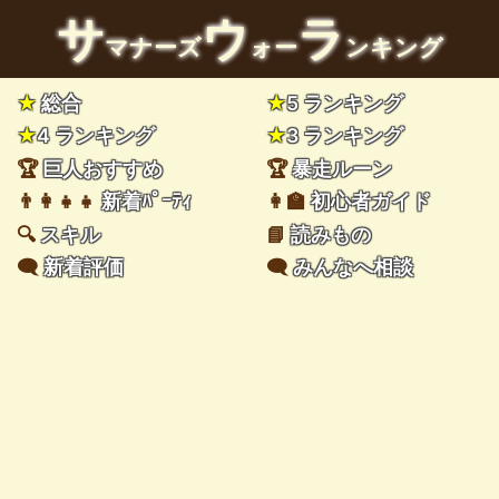
サ
ウ
ラ
マナーズ
ォー
ンキング
★
総合
★
5 ランキング
★
4 ランキング
★
3 ランキング
🏆
巨人おすすめ
🏆
暴走ルーン
👨‍👩‍👧‍👧
新着ﾊﾟｰﾃｨ
👩‍🏫
初心者ガイド
🔍
スキル
📘
読みもの
🗨️
新着評価
🗨️
みんなへ相談