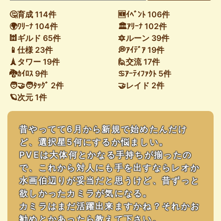
🤔育成 114件
🆕ｲﾍﾞﾝﾄ 106件
🌍ﾜﾘｰﾅ 104件
🏛ｱﾘｰﾅ 102件
🕍ギルド 65件
🔯ルーン 39件
📱仕様 23件
💭ｱｲﾃﾞｱ 19件
🗼タワー 19件
🙋交流 17件
🐉ｶｲﾛｽ 9件
♋ｱｰﾃｨﾌｧｸﾄ 5件
🧑‍🤝‍🧑ﾀｯｸﾞ 2件
🤝レイド 2件
🪐次元 1件
昔やってて6月から新規で始めたんだけ
ど、選択星5何にするか悩ましい。
PVEは大体何とかなる手持ちが揃ったの
で、これから対人にも手を出すならレオか
水画伯辺りが妥当だと思うけど、昔ずっと
欲しかったカミラが気になる。
カミラはまだ活躍出来ますかね？それかお
勧めとかあったら教えて下さい。