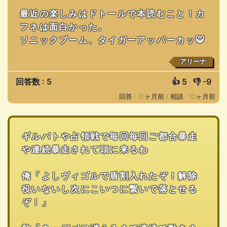
最近の楽しみはドトールで本読むこと！カ
フネは面白かった。
ソニックブーム、タイガーアッパーカッ🐯
アリーナ
回答数 : 5
👍
5
👎
-9
回答 : 10ヶ月前 /
相談 : 10ヶ月前
ギルバトや占領戦で毎回毎回ご都合暴走
や連続暴走されて頭に来るわ
俺「よしヴィゴルで盾割入れたぞ！解除
役いないし次にこいつに繋いで落とせる
ぞ！」