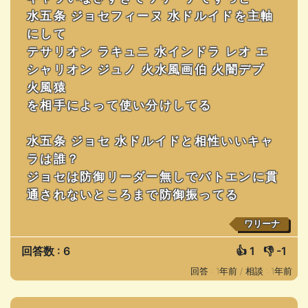
水五条 ジョセフィーヌ 水ドルイドを主軸
にして
テサリオン ラキュニ 水インドラ レオ エ
シャリオン ジュノ 火水風画伯 火闇デブ
火風猿
を相手によって使い分けしてる
水五条 ジョセ 水ドルイドと相性いいキャ
ラは誰？
ジョセは防御リーダー無しでバトエンに貫
通されないところまで防御振ってる
ワリーナ
回答数 : 6
👍
1
👎
-1
回答 : 1年前 /
相談 : 1年前