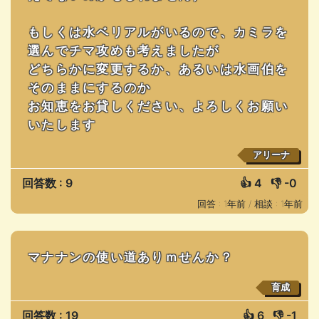
もしくは水ベリアルがいるので、カミラを
選んでチマ攻めも考えましたが
どちらかに変更するか、あるいは水画伯を
そのままにするのか
お知恵をお貸しください、よろしくお願い
いたします
アリーナ
回答数 : 9
👍
4
👎
-0
回答 : 1年前 /
相談 : 1年前
マナナンの使い道ありｍせんか？
育成
回答数 : 19
👍
6
👎
-1