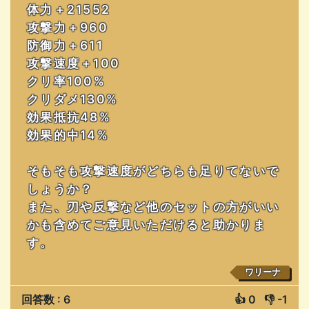
体力＋21552
攻撃力＋960
防御力＋611
攻撃速度＋100
クリ率100%
クリダメ130%
効果抵抗48%
効果的中14%
そもそも攻撃速度がどちらも足りてないで
しょうか？
また、刃や反撃など他のセットの方がいい
かも含めてご意見いただけると助かりま
す。
ワリーナ
回答数 : 6
👍
0
👎
-1