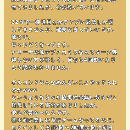
せてきましたが、心は泣いています。
22%で一律適用とかテンプレ返信しか返
してきませんが、確実と言っていいです。
嘘です。
年々ひどくなってます。
アリーナの風デブとカミラなんてターン獲
得しない方が珍しく、何なら4回動いたり
もう訳がわかりません。
ギルコン？そんなめんどいことやってられ
るかwww
というような方々を協調性の無い奴らだと
軽蔑している部分がありましたが、
彼らが賢かったんです。
基本的に楽しむ為にゲームやってるのに、
ログインしてる1時間〜2時間の間に毎日