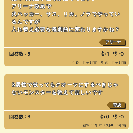
アリーナ攻めで
火ハッカー、サス、リカ、ノラでやってい
るんですが
入れ替え必要な程劇的に変わりますかね？
アリーナ
回答数 : 5
👍
1
👎
-0
回答 : 11ヶ月前 /
相談 : 11ヶ月前
3属性で被ってもクオーツにするべきじゃ
ないモンスターを教えてほしいです
育成
回答数 : 6
👍
0
👎
-0
回答 : 1年前 /
相談 : 1年前