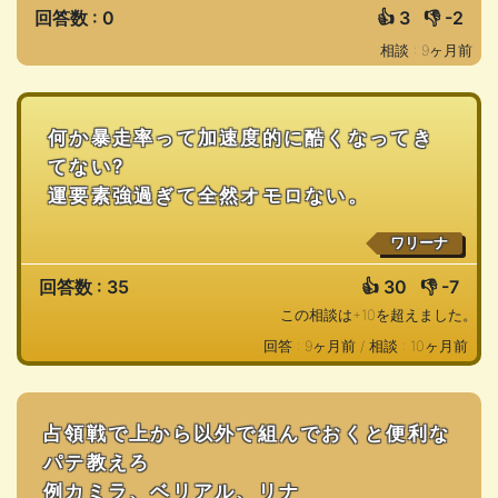
回答数 : 0
👍
3
👎
-2
相談 : 9ヶ月前
何か暴走率って加速度的に酷くなってき
てない?
運要素強過ぎて全然オモロない。
ワリーナ
回答数 : 35
👍
30
👎
-7
この相談は+10を超えました。
回答 : 9ヶ月前 /
相談 : 10ヶ月前
占領戦で上から以外で組んでおくと便利な
パテ教えろ
例カミラ、ベリアル、リナ