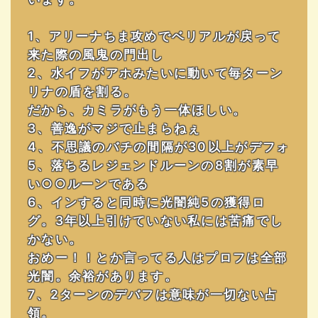
1、アリーナちま攻めでベリアルが戻って
来た際の風鬼の門出し
2、水イフがアホみたいに動いて毎ターン
リナの盾を割る。
だから、カミラがもう一体ほしい。
3、善逸がマジで止まらねぇ
4、不思議のバチの間隔が30以上がデフォ
5、落ちるレジェンドルーンの8割が素早
い○○ルーンである
6、インすると同時に光闇純5の獲得ロ
グ。3年以上引けていない私には苦痛でし
かない。
おめー！！とか言ってる人はプロフは全部
光闇。余裕があります。
7、2ターンのデバフは意味が一切ない占
領。