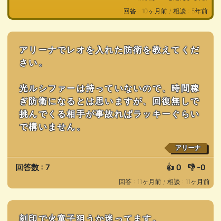
回答 : 10ヶ月前 /
相談 : 5年前
アリーナでレオを入れた防衛を教えてくだ
さい。
光ルシファーは持っていないので、時間稼
ぎ防衛になるとは思いますが、回復無しで
挑んでくる相手が事故ればラッキーぐらい
で構いません。
アリーナ
回答数 : 7
👍
0
👎
-0
回答 : 11ヶ月前 /
相談 : 11ヶ月前
刻印で火童子狙うか迷ってます。