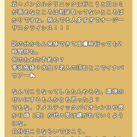
近々メンタルクリニックに行こうと口コミ
が高めなところは初診取ってないところば
かりですね。病んでる人多すぎでオージー
ザスクライシス！！！
訳の分からん発疹できて皮膚科行っても2
時間待ち。
何のための予約や？
帯状疱疹？水虫？老人の涼むとこでイナバ
ウアー🛼
なんでこうなってしもたんやろな。環境の
せいにするもんかとも思ったよ？
でもな。ドメスティックバイオレンスや授
かり婚（笑）が代々受け継がれていくよう
にな。
自分はこうならいでおこう。