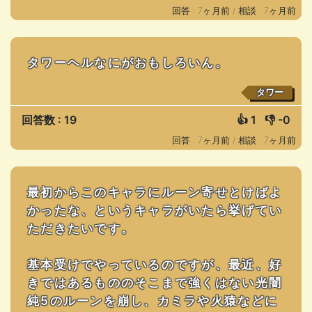
回答 : 7ヶ月前 /
相談 : 7ヶ月前
タワーヘルなにがおもしろいん。
タワー
回答数 : 19
👍
1
👎
-0
回答 : 7ヶ月前 /
相談 : 7ヶ月前
最初からこのキャラにルーン寄せとけばよ
かったな、というキャラがいたら挙げてい
ただきたいです。
基本受けでやっているのですが、最近、好
きではあるもののそこまで強くはない光闇
純5のルーンを崩し、カミラや火猿などに