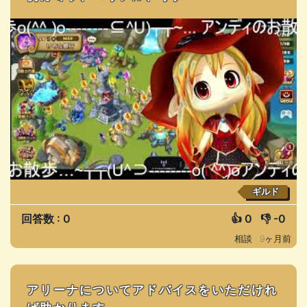
ギルド
回答数 : 0
👍
0
👎
-0
相談 : 9ヶ月前
アリーナについてアドバイスをいただけれ