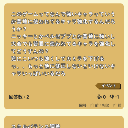
このゲームってなんで強いキャラっていう
か普通に使われてるキャラ強化するんだろ
うか？
ニッキーとかベルゼブブとか普通に強いし
大会でも普通に使われてるキャラを強化し
てどうすんの？
逆にこいつら強くしてカミラを下げる
っ、、もっと他に修正しないといけないキ
ャラいっぱいいるだろ
イベント
回答数 : 2
👍
0
👎
-1
回答 : 1年前 /
相談 : 1年前
スキルバランス調整