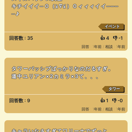
キチイイイ─Ｏ（≧∇≦）Ｏィィィイイ───
─♪
イベント
回答数 : 35
👍
4
👎
-1
回答 : 1年前 /
相談 : 1年前
タワーパッシブばっかりなのだるすぎ。
道中ユリアン×2カミラ×3て、、、
タワー
回答数 : 9
👍
1
👎
-0
回答 : 1年前 /
相談 : 1年前
キャラいなさすぎてワリーナでずっと