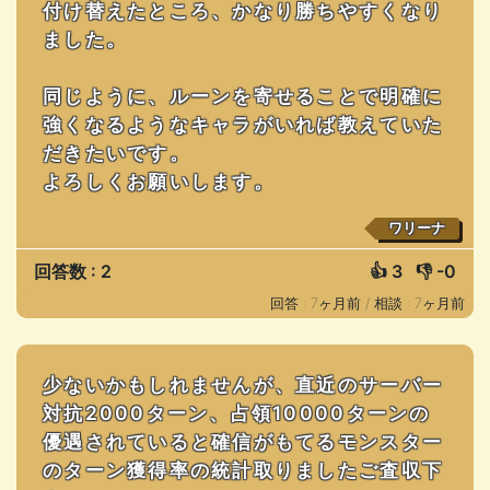
付け替えたところ、かなり勝ちやすくなり
ました。
同じように、ルーンを寄せることで明確に
強くなるようなキャラがいれば教えていた
だきたいです。
よろしくお願いします。
ワリーナ
回答数 : 2
👍
3
👎
-0
回答 : 7ヶ月前 /
相談 : 7ヶ月前
少ないかもしれませんが、直近のサーバー
対抗2000ターン、占領10000ターンの
優遇されていると確信がもてるモンスター
のターン獲得率の統計取りましたご査収下