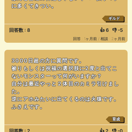
に多くてきつい。
ギルド
回答数 : 8
👍
6
👎
-5
回答 : 1ヶ月前 /
相談 : 2ヶ月前
3000日超の方に質問です。
被りもしくは祝福の選択肢に2度と出てこ
ないモンスターって何がいますか？
自分は最近やっと２体目のカミラ引けまし
た。
逆にアホみたいに出てくるのは火猿です。
ふさえです。
育成
回答数 : 2
👍
2
👎
-0