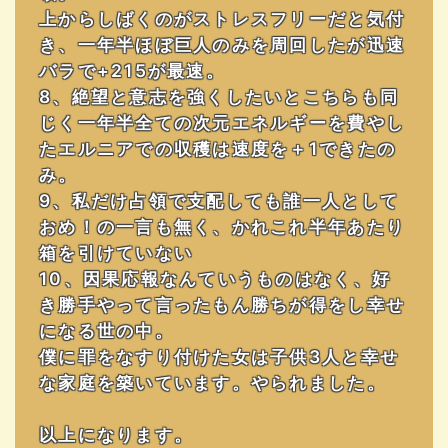
上からしばくのがストレスフリーだと気付
き、一年半ほぼ巨人のみを周回したが迅速
バラで+215が最速。
8、絶望と意志を強くしたいとこちらも同
じく一年半全ての次元エネルギーを費やし
たエルニアでの収穫は速度を＋1できたの
み。
9、私だけ占領で支配しても誰一人として
おめ！の一言も無く、かれこれ半年あたり
箱を引けていない
10、因果応報なんていうものはなく、好
き勝手やって言ったもん勝ちが得をし幸せ
になる世の中。
僕に罪をなすり付けた女は子供3人と幸せ
な家庭を築いています。やられました。
以上になります。