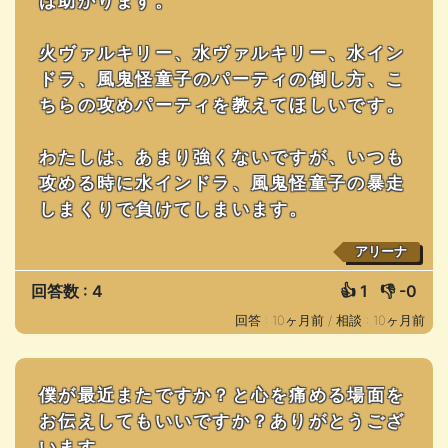
ば助かります。
火ヴァルキリー、水ヴァルキリー、水イン
ドラ、風鬼怪童子のパーティの倒し方、こ
ちらの攻めパーティを教えてほしいです。
わたしは、あまり強くないですが、いつも
攻める時に水インドラ、風鬼怪童子の暴走
しまくりで負けてしまいます。
アリーナ
回答数 : 4
👍
1
👎
-0
回答 : 10ヶ月前 /
相談 : 10ヶ月前
僕が最近またですか？と心を痛める場面を
お伝えしてもいいですか？ありがとうござ
います。