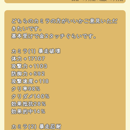
どちらのカミラの方がいいかご意見いただ
きたいです。
基本受けで金2タッチぐらいです。
カミラ(1) 暴走破壊
体力＋17107
攻撃力＋1103
防御力＋592
攻撃速度＋118
クリ率98%
クリダメ140%
効果抵抗28%
効果的中14%
カミラ(2) 暴走忍耐