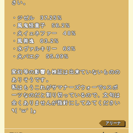
さい。
・ジゼル 37.25%
・風鬼怪童子 56.2%
・火イェネファー 48%
・風善逸 63.2%
・水ヴァルキリー 68%
・火バエク 55.69%
変幻等の影響も検証は出来ていないものの
ありそうです。
私はもうこれがサマナーズウォーでeスポ
ーツなのだと割り切っているので、文句は
全くありませんが指針にしてみてください
٩( 'ω' )و
アリーナ