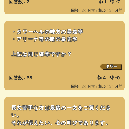
回答数 : 2
👍
1
👎
-7
回答 : 9ヶ月前 /
相談 : 9ヶ月前
・タワーヘルの味方の暴走率
・アリーナ等の敵の暴走率
上記は同じ確率ですか？
タワー
回答数 : 68
👍
4
👎
-0
回答 : 9ヶ月前 /
相談 : 9ヶ月前
長文苦手な方は最後の一文をご覧くださ
い。
それが伝えたい、心の叫びであります。