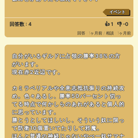
イベント
回答数 : 4
👍
1
👎
-0
回答 : 1ヶ月前 /
相談 : 1ヶ月前
自分がいるギルドに占領の勝率38%の方
がいます。
現在赤2近辺です。
カミラベリアルや全意志抵抗振りの持続攻
め。色々あるし、勝率50パーセント切っ
てる時点で何かしらのあれがあると個人的
に思っています。
勝とうとしてほしいし、そういう奴に限っ
て防衛10個置いてたりして邪魔。
ほんと普通の神経じゃないやべー奴サマナ