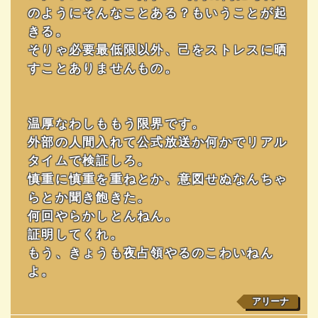
のようにそんなことある？もいうことが起
きる。
そりゃ必要最低限以外、己をストレスに晒
すことありませんもの。
温厚なわしももう限界です。
外部の人間入れて公式放送か何かでリアル
タイムで検証しろ。
慎重に慎重を重ねとか、意図せぬなんちゃ
らとか聞き飽きた。
何回やらかしとんねん。
証明してくれ。
もう、きょうも夜占領やるのこわいねん
よ。
アリーナ