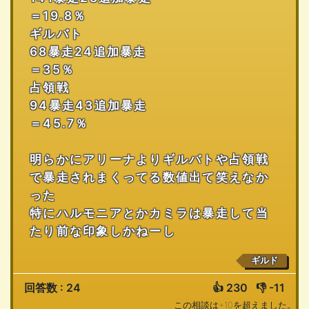
＝19.8％
ギルバト
68暴走24追加暴走
＝35％
占領戦
94暴走43追加暴走
＝45.7％
明らかにアリーナよりギルバトや占領戦
で暴走されまくってる数値出て笑えなか
った
特にハルモニアとかカミラは暴走して当
たり前な印象しかねーし
ギルド
回答数 : 24
👍
230
👎
-11
この相談は+10を超えました。