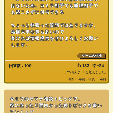
はないため、カミラ相手でも睡眠相手で
も起こさずに付与できる
ちょっと欲張った質問ではありますが、
結構大事な事も多いので
良ければ情報提供をぜひよろしくお願い
します。
ゲームの仕様
回答数 : 109
👍
183
👎
-24
この相談は+10を超えました。
回答 : 5年前 /
相談 : 8年前
今までのサマナ相談トピックで、
役に立ったり面白かった神トピックを書い
ていくトピ