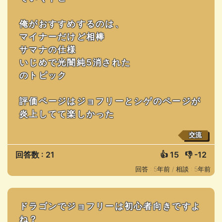
俺がおすすめするのは、
マイナーだけど相棒
サマナの仕様
いじめで光闇純5消された
のトピック
評価ページはジョフリーとシゲのページが
炎上してて楽しかった
交流
回答数 : 21
👍
15
👎
-12
回答 : 5年前 /
相談 : 5年前
ドラゴンでジョフリーは初心者向きですよ
ね？