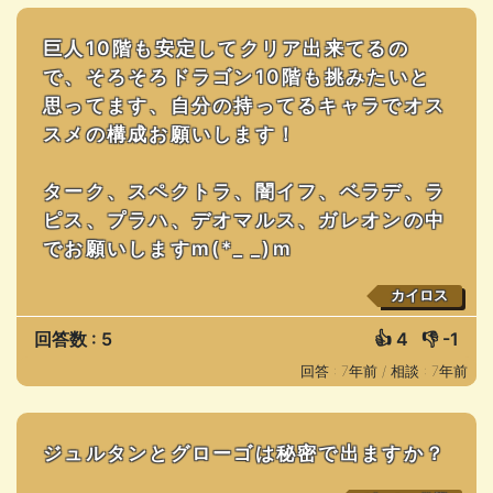
巨人10階も安定してクリア出来てるの
で、そろそろドラゴン10階も挑みたいと
思ってます、自分の持ってるキャラでオス
スメの構成お願いします！
ターク、スペクトラ、闇イフ、ベラデ、ラ
ピス、プラハ、デオマルス、ガレオンの中
でお願いしますm(*_ _)m
カイロス
回答数 : 5
👍
4
👎
-1
回答 : 7年前 /
相談 : 7年前
ジュルタンとグローゴは秘密で出ますか？