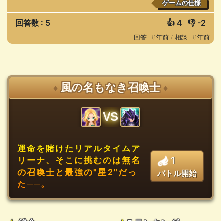
ゲームの仕様
回答数 : 5
👍
4
👎
-2
回答 : 8年前 /
相談 : 8年前
風の名もなき召喚士
♦
♦
VS
運命を賭けたリアルタイムア
1
リーナ、そこに挑むのは無名
の召喚士と最強の"星2"だっ
バトル開始
た──。