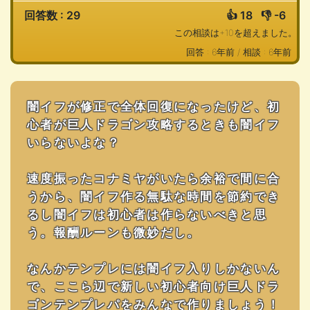
回答数 : 29
👍
18
👎
-6
この相談は+10を超えました。
回答 : 6年前 /
相談 : 6年前
闇イフが修正で全体回復になったけど、初
心者が巨人ドラゴン攻略するときも闇イフ
いらないよな？
速度振ったコナミヤがいたら余裕で間に合
うから、闇イフ作る無駄な時間を節約でき
るし闇イフは初心者は作らないべきと思
う。報酬ルーンも微妙だし。
なんかテンプレには闇イフ入りしかないん
で、ここら辺で新しい初心者向け巨人ドラ
ゴンテンプレパをみんなで作りましょう！