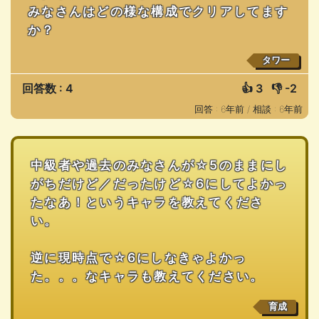
みなさんはどの様な構成でクリアしてます
か？
タワー
回答数 : 4
👍
3
👎
-2
回答 : 6年前 /
相談 : 6年前
中級者や過去のみなさんが☆5のままにし
がちだけど／だったけど☆6にしてよかっ
たなあ！というキャラを教えてくださ
い。
逆に現時点で☆6にしなきゃよかっ
た。。。なキャラも教えてください。
育成