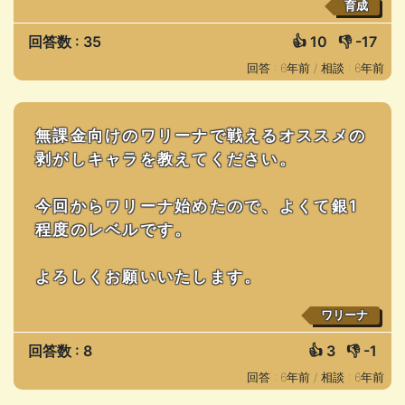
育成
回答数 : 35
👍
10
👎
-17
回答 : 6年前 /
相談 : 6年前
無課金向けのワリーナで戦えるオススメの
剥がしキャラを教えてください。
今回からワリーナ始めたので、よくて銀1
程度のレベルです。
よろしくお願いいたします。
ワリーナ
回答数 : 8
👍
3
👎
-1
回答 : 6年前 /
相談 : 6年前