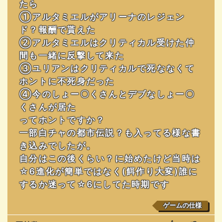
たら
①アルタミエルがアリーナのレジェン
ド？報酬で貰えた
②アルタミエルはクリティカル受けた仲
間も一緒に反撃して来た
③ユリアンはクリティカルで死ななくて
ホントに不死身だった
④今のしょー〇くさんとデブなしょー〇
くさんが居た
ってホントですか？
一部白チャの都市伝説？も入ってる様な書
き込みでしたが。
自分はこの後くらい？に始めたけど当時は
☆6進化が簡単ではなく(餌作り大変)誰に
するか迷って☆6にしてた時期です
ゲームの仕様