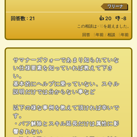
ワリーナ
回答数 : 21
👍
20
👎
-8
この相談は+10を超えました。
回答 : 5年前 /
相談 : 5年前
サマナーズウォーであまり知られていな
い仕様要素を知っていれば教えて下さ
い。
基本的にヘルプに乗っていない、スキル
説明だけでは分からない事など
以下の様な事例を教えて頂ければ幸いで
す。
・バフ解除とスキル延長だけは属性に影
響されない