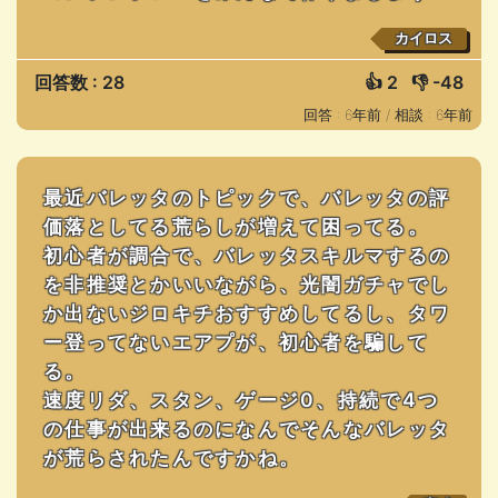
カイロス
回答数 : 28
👍
2
👎
-48
回答 : 6年前 /
相談 : 6年前
最近バレッタのトピックで、バレッタの評
価落としてる荒らしが増えて困ってる。
初心者が調合で、バレッタスキルマするの
を非推奨とかいいながら、光闇ガチャでし
か出ないジロキチおすすめしてるし、タワ
ー登ってないエアプが、初心者を騙して
る。
速度リダ、スタン、ゲージ0、持続で4つ
の仕事が出来るのになんでそんなバレッタ
が荒らされたんですかね。