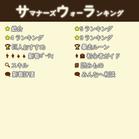
サ
ウ
ラ
マナーズ
ォー
ンキング
★
総合
★
5 ランキング
★
4 ランキング
★
3 ランキング
🏆
巨人おすすめ
🏆
暴走ルーン
👨‍👩‍👧‍👧
新着ﾊﾟｰﾃｨ
👩‍🏫
初心者ガイド
🔍
スキル
📘
読みもの
🗨️
新着評価
🗨️
みんなへ相談