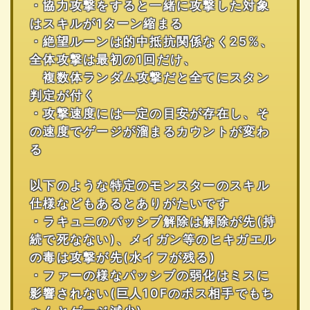
・協力攻撃をすると一緒に攻撃した対象
はスキルが1ターン縮まる
・絶望ルーンは的中抵抗関係なく25%、
全体攻撃は最初の1回だけ、
複数体ランダム攻撃だと全てにスタン
判定が付く
・攻撃速度には一定の目安が存在し、そ
の速度でゲージが溜まるカウントが変わ
る
以下のような特定のモンスターのスキル
仕様などもあるとありがたいです
・ラキュニのパッシブ解除は解除が先(持
続で死なない)、メイガン等のヒキガエル
の毒は攻撃が先(水イフが残る)
・ファーの様なパッシブの弱化はミスに
影響されない(巨人10Fのボス相手でもち