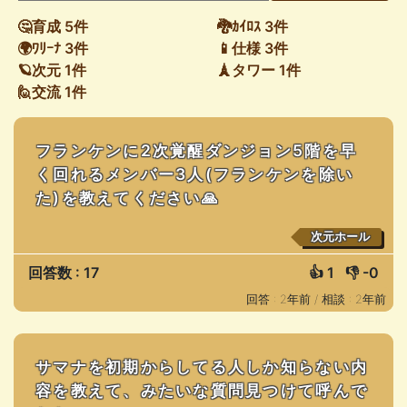
🤔育成 5件
🐉ｶｲﾛｽ 3件
🌍ﾜﾘｰﾅ 3件
📱仕様 3件
🪐次元 1件
🗼タワー 1件
🙋交流 1件
フランケンに2次覚醒ダンジョン5階を早
く回れるメンバー3人(フランケンを除い
た)を教えてください🙏
次元ホール
回答数 : 17
👍
1
👎
-0
回答 : 2年前 /
相談 : 2年前
サマナを初期からしてる人しか知らない内
容を教えて、みたいな質問見つけて呼んで