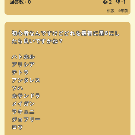
回答数 : 0
👍
2
👎
-1
相談 : 4年前
初心者なんですけどどれを最初に星6にし
たら良いですかね？
ハトホル
アリシア
テトラ
アンタレス
ソハ
カサンドラ
メイガン
ラキュニ
ジョフリー
ロウ