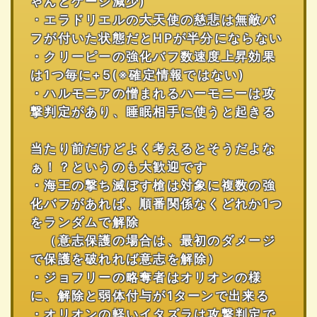
ゃんとゲージ減少)
・エラドリエルの大天使の慈悲は無敵バ
フが付いた状態だとHPが半分にならない
・クリーピーの強化バフ数速度上昇効果
は1つ毎に+5(※確定情報ではない)
・ハルモニアの憎まれるハーモニーは攻
撃判定があり、睡眠相手に使うと起きる
当たり前だけどよく考えるとそうだよな
ぁ！？というのも大歓迎です
・海王の撃ち滅ぼす槍は対象に複数の強
化バフがあれば、順番関係なくどれか1つ
をランダムで解除
（意志保護の場合は、最初のダメージ
で保護を破れれば意志を解除）
・ジョフリーの略奪者はオリオンの様
に、解除と弱体付与が1ターンで出来る
・オリオンの軽いイタズラは攻撃判定で