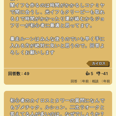
闇イフを作るのは時間がかかるしコナミヤ
で間に合うし、光イフもクリーピーも取れ
るまで時間がかかったり運が絡むからジョ
フリーが初心者に最適と思ってます。
暴走ルーンはみんな使うのでいち早く手に
入れる方が絶対に良いと思うので。回答よ
ろしくお願いします
カイロス
回答数 : 49
👍
5
👎
-41
回答 : 5年前 /
相談 : 6年前
初心者のカイロスとタワーの質問になんで
もブメチャク、ルシェン、二次ラオークと
答えてる人が多いのは、なぜでしょうか？