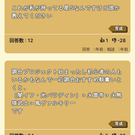
これが私が持ってる星5なんですけど誰か
教えてください
育成
回答数 : 12
👍
1
👎
-28
回答 : 5年前 /
相談 : 5年前
調合プロジェクト始まったし初心者の人も
いるかもなんで一応調合おすすめ順書いと
くと、
（闇イフ・光パラディン）＞火雷帝＞火熊
猫武士＞風ヴァルキリー
です
育成