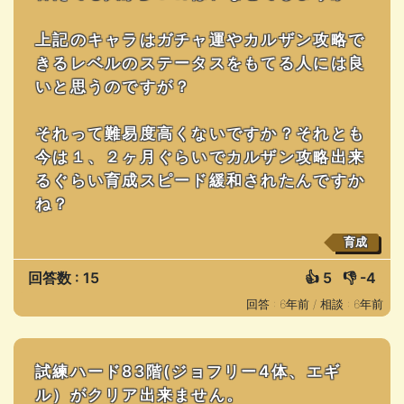
上記のキャラはガチャ運やカルザン攻略で
きるレベルのステータスをもてる人には良
いと思うのですが？
それって難易度高くないですか？それとも
今は１、２ヶ月ぐらいでカルザン攻略出来
るぐらい育成スピード緩和されたんですか
ね？
育成
回答数 : 15
👍
5
👎
-4
回答 : 6年前 /
相談 : 6年前
試練ハード83階(ジョフリー4体、エギ
ル）がクリア出来ません。