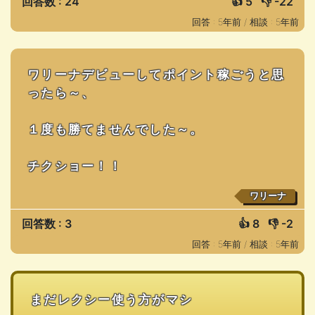
回答数 : 24
👍
5
👎
-22
回答 : 5年前 /
相談 : 5年前
ワリーナデビューしてポイント稼ごうと思
ったら～、
１度も勝てませんでした～。
チクショー！！
ワリーナ
回答数 : 3
👍
8
👎
-2
回答 : 5年前 /
相談 : 5年前
まだレクシー使う方がマシ