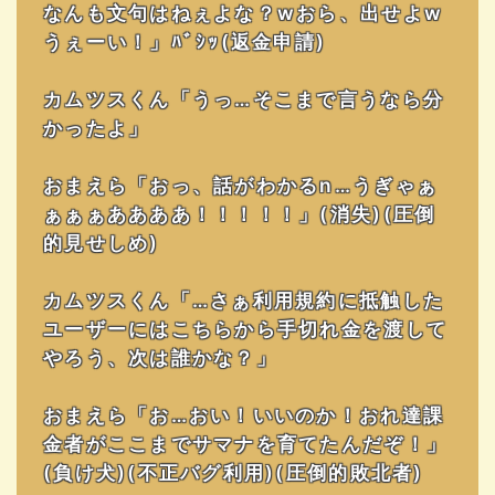
なんも文句はねぇよな？wおら、出せよw
うぇーい！」ﾊﾞｼｯ(返金申請)
カムツスくん「うっ…そこまで言うなら分
かったよ」
おまえら「おっ、話がわかるn…うぎゃぁ
ぁぁぁああああ！！！！！」(消失)(圧倒
的見せしめ)
カムツスくん「…さぁ利用規約に抵触した
ユーザーにはこちらから手切れ金を渡して
やろう、次は誰かな？」
おまえら「お…おい！いいのか！おれ達課
金者がここまでサマナを育てたんだぞ！」
(負け犬)(不正バグ利用)(圧倒的敗北者)