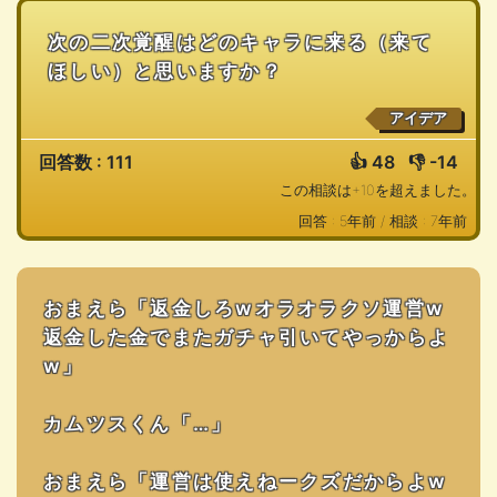
次の二次覚醒はどのキャラに来る（来て
ほしい）と思いますか？
アイデア
回答数 : 111
👍
48
👎
-14
この相談は+10を超えました。
回答 : 5年前 /
相談 : 7年前
おまえら「返金しろwオラオラクソ運営w
返金した金でまたガチャ引いてやっからよ
w」
カムツスくん「…」
おまえら「運営は使えねークズだからよw