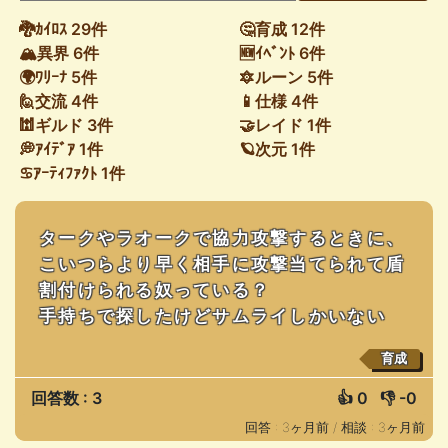
🐉ｶｲﾛｽ 29件
🤔育成 12件
🏔異界 6件
🆕ｲﾍﾞﾝﾄ 6件
🌍ﾜﾘｰﾅ 5件
🔯ルーン 5件
🙋交流 4件
📱仕様 4件
🕍ギルド 3件
🤝レイド 1件
💭ｱｲﾃﾞｱ 1件
🪐次元 1件
♋ｱｰﾃｨﾌｧｸﾄ 1件
タークやラオークで協力攻撃するときに、
こいつらより早く相手に攻撃当てられて盾
割付けられる奴っている？
手持ちで探したけどサムライしかいない
育成
回答数 : 3
👍
0
👎
-0
回答 : 3ヶ月前 /
相談 : 3ヶ月前