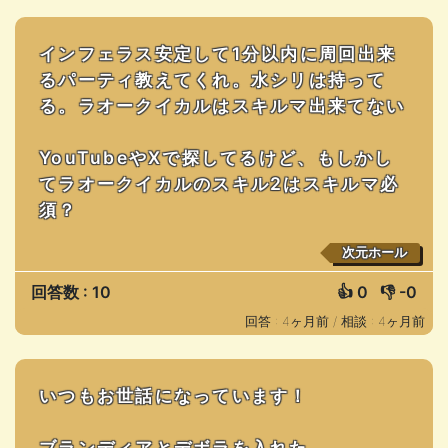
インフェラス安定して1分以内に周回出来
るパーティ教えてくれ。水シリは持って
る。ラオークイカルはスキルマ出来てない
YouTubeやXで探してるけど、もしかし
てラオークイカルのスキル2はスキルマ必
須？
次元ホール
回答数 : 10
👍
0
👎
-0
回答 : 4ヶ月前 /
相談 : 4ヶ月前
いつもお世話になっています！
ブランディアとデボラを入れた