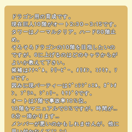
ドラゴン用の育成です。
現在巨人10階がオート2:30～3:15です。
タワーはノーマルクリア。ハード60階止
め。
そろそろドラゴンの10階を目指したいの
ですが、6に上げるのはどのキャラからが
よいか教えて下さい。
候補はｱﾅﾍﾞﾙ、ｸﾘｰﾋﾟｰ、ｵﾘｵﾝ、ｺﾅﾐﾔ、ｿ
ﾊです。
因みに現パーティーはｳﾞｪﾗｼﾞｭｴﾙ、ｶﾞﾚｵ
ﾝ、ﾌﾟﾗﾊ、ｼﾞｭﾘｰ、ｷﾂﾄﾞｳです。
オートは7階で事故率10%位。
10階をマニュアルで0%ですが、時間が…
6分～掛かります…
メンバーが悪いのかもしれませんが、他に
思い付かなくて(^_^;)