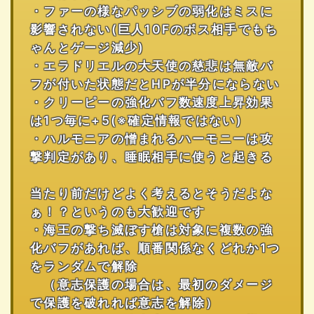
・ファーの様なパッシブの弱化はミスに
影響されない(巨人10Fのボス相手でもち
ゃんとゲージ減少)
・エラドリエルの大天使の慈悲は無敵バ
フが付いた状態だとHPが半分にならない
・クリーピーの強化バフ数速度上昇効果
は1つ毎に+5(※確定情報ではない)
・ハルモニアの憎まれるハーモニーは攻
撃判定があり、睡眠相手に使うと起きる
当たり前だけどよく考えるとそうだよな
ぁ！？というのも大歓迎です
・海王の撃ち滅ぼす槍は対象に複数の強
化バフがあれば、順番関係なくどれか1つ
をランダムで解除
（意志保護の場合は、最初のダメージ
で保護を破れれば意志を解除）