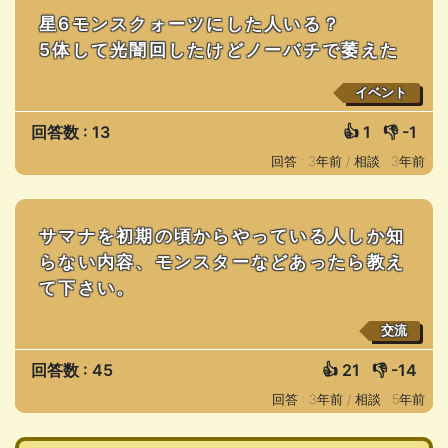
星6モンスクォーツにした人いる？
5体して光闇回したけどノーバチで萎えた
イベント
回答数 : 13
👍
1
👎
-1
回答 : 3年前 /
相談 : 3年前
サマナを初期の頃からやっている人しか知
らない内容、モンスターなどあったら教え
て下さい。
交流
回答数 : 45
👍
21
👎
-14
回答 : 3年前 /
相談 : 5年前