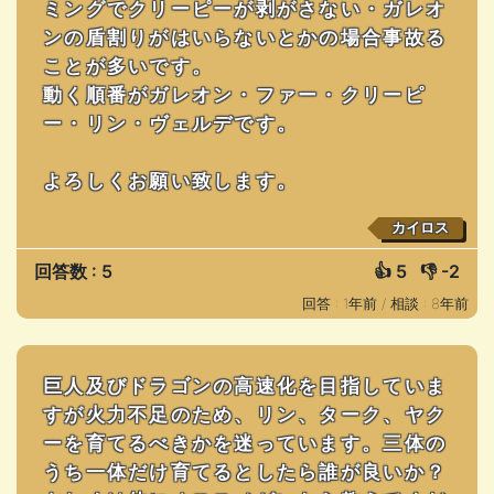
ミングでクリーピーが剥がさない・ガレオ
ンの盾割りがはいらないとかの場合事故る
ことが多いです。
動く順番がガレオン・ファー・クリーピ
ー・リン・ヴェルデです。
よろしくお願い致します。
カイロス
回答数 : 5
👍
5
👎
-2
回答 : 1年前 /
相談 : 8年前
巨人及びドラゴンの高速化を目指していま
すが火力不足のため、リン、ターク、ヤク
ーを育てるべきかを迷っています。三体の
うち一体だけ育てるとしたら誰が良いか？