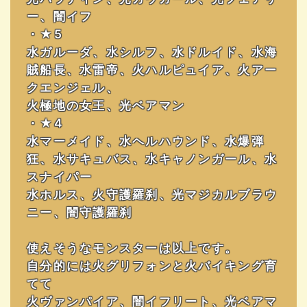
ー、闇イフ
・★5
水ガルーダ、水シルフ、水ドルイド、水海
賊船長、水雷帝、火ハルピュイア、火アー
クエンジェル、
火極地の女王、光ベアマン
・★4
水マーメイド、水ヘルハウンド、水爆弾
狂、水サキュバス、水キャノンガール、水
スナイパー
水ホルス、火守護羅刹、光マジカルブラウ
ニー、闇守護羅刹
使えそうなモンスターは以上です。
自分的には火グリフォンと火バイキング育
てて
火ヴァンパイア、闇イフリート、光ベアマ