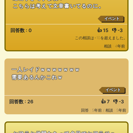
こちらは考えて文章書いてるのに。
イベント
回答数 : 0
👍
15
👎
-3
この相談は+10を超えました。
相談 : 4年前
一人レイドｗｗｗｗｗｗｗ
需要あるんかこれｗ
イベント
回答数 : 26
👍
7
👎
-3
回答 : 5年前 /
相談 : 5年前