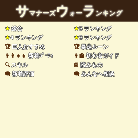
サ
ウ
ラ
マナーズ
ォー
ンキング
★
総合
★
5 ランキング
★
4 ランキング
★
3 ランキング
🏆
巨人おすすめ
🏆
暴走ルーン
👨‍👩‍👧‍👧
新着ﾊﾟｰﾃｨ
👩‍🏫
初心者ガイド
🔍
スキル
📘
読みもの
🗨️
新着評価
🗨️
みんなへ相談