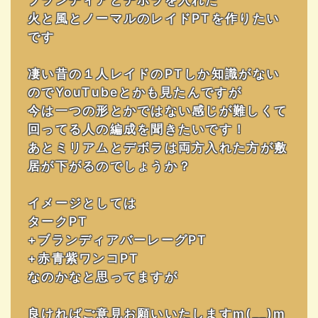
火と風とノーマルのレイドPTを作りたい
です
凄い昔の１人レイドのPTしか知識がない
のでYouTubeとかも見たんですが
今は一つの形とかではない感じが難しくて
回ってる人の編成を聞きたいです！
あとミリアムとデボラは両方入れた方が敷
居が下がるのでしょうか？
イメージとしては
タークPT
+ブランディアバーレーグPT
+赤青紫ワンコPT
なのかなと思ってますが
良ければご意見お願いいたしますm(__)m