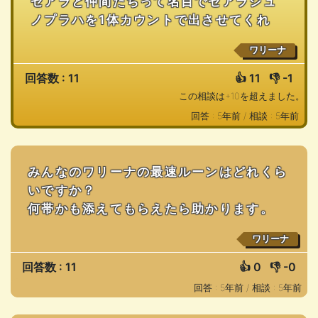
セアラと仲間たちって名目でセアラジュ
ノプラハを1体カウントで出させてくれ
ワリーナ
回答数 : 11
👍
11
👎
-1
この相談は+10を超えました。
回答 : 5年前 /
相談 : 5年前
みんなのワリーナの最速ルーンはどれくら
いですか？
何帯かも添えてもらえたら助かります。
ワリーナ
回答数 : 11
👍
0
👎
-0
回答 : 5年前 /
相談 : 5年前