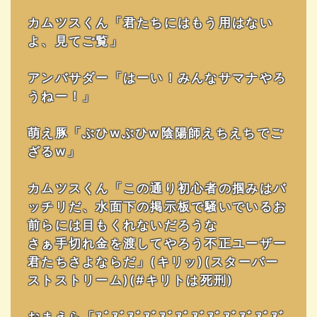
カムツスくん「君たちにはもう用はない
よ、見てご覧」
アンバサダー「はーい！みんなサマナやろ
うねー！」
萌え豚「ぶひwぶひw陰陽師えちえちでご
ざるw」
カムツスくん「この通り初心者の掴みはバ
ッチリだ、水面下の掲示板で騒いでいるお
前らには目もくれないだろうな
さぁ手切れ金を渡してやろう不正ユーザー
君たちさよならだ」(キリッ)(スターバー
ストストリーム)(#キリトは死刑)
おまえら「ｱﾞｱﾞｱﾞｱﾞｱﾞｱﾞｱﾞｱﾞｱﾞｱﾞｱﾞｱﾞ