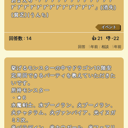
ｱﾞｱﾞｱﾞｱﾞｱﾞｱﾞｱﾞｱﾞｱﾞｱﾞｱﾞｱﾞｱﾞ」(消失)
(貧乏)(うんち)
イベント
回答数 : 14
👍
21
👎
-22
回答 : 5年前 /
相談 : 5年前
挙げるモンスターの中でドラゴン10階安
定周回できるパーティを教えていただきた
いです。
所持モンスター
・★6
水魔剣士、水ブーメラン、火ブーメラン、
火チャクラム、火ヴァンパイア、光イヌガ
ミ2次、
光パラディン、光カウガール、光フェアリ