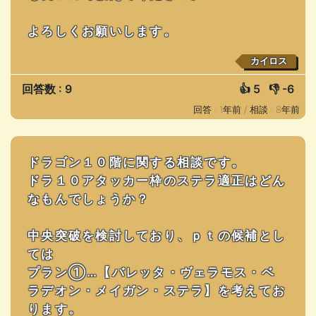
よろしくお願いします。
カイロス
回答数 : 9
👍
5
👎
-6
回答 : 1年前 /
相談 : 8年前
ドラゴン１０階に関する相談です。
ドラ１０アタッカー枠のステラ適正はどん
なもんでしょうか？
中央突破を検討しており、ｐｔの候補とし
ては
プラン①…【バレッタ・ヴェラモス・ベ
ラデオン・メイガン・ステラ】を考えてお
ります。