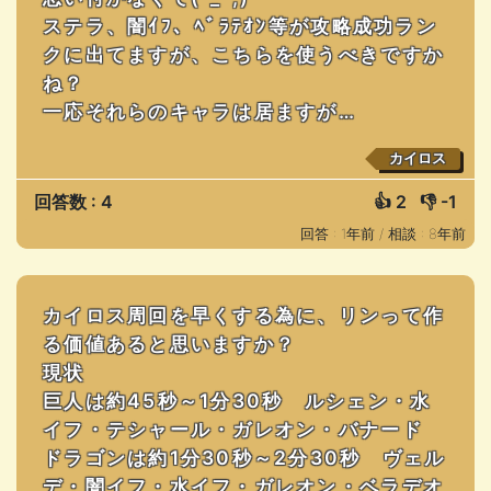
ステラ、闇ｲﾌ、ﾍﾞﾗﾃｵﾝ等が攻略成功ラン
クに出てますが、こちらを使うべきですか
ね？
一応それらのキャラは居ますが…
カイロス
回答数 : 4
👍
2
👎
-1
回答 : 1年前 /
相談 : 8年前
カイロス周回を早くする為に、リンって作
る価値あると思いますか？
現状
巨人は約45秒～1分30秒 ルシェン・水
イフ・テシャール・ガレオン・バナード
ドラゴンは約1分30秒～2分30秒 ヴェル
デ・闇イフ・水イフ・ガレオン・ベラデオ