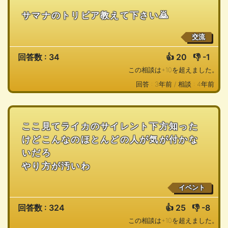
サマナのトリビア教えて下さい🙇
交流
回答数 : 34
👍
20
👎
-1
この相談は+10を超えました。
回答 : 3年前 /
相談 : 4年前
ここ見てライカのサイレント下方知った
けどこんなのほとんどの人が気が付かな
いだろ
やり方が汚いわ
イベント
回答数 : 324
👍
25
👎
-8
この相談は+10を超えました。