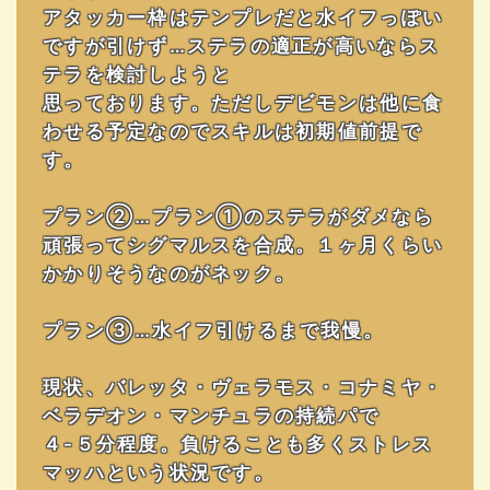
アタッカー枠はテンプレだと水イフっぽい
ですが引けず…ステラの適正が高いならス
テラを検討しようと
思っております。ただしデビモンは他に食
わせる予定なのでスキルは初期値前提で
す。
プラン②…プラン①のステラがダメなら
頑張ってシグマルスを合成。１ヶ月くらい
かかりそうなのがネック。
プラン③…水イフ引けるまで我慢。
現状、バレッタ・ヴェラモス・コナミヤ・
ベラデオン・マンチュラの持続パで
４-５分程度。負けることも多くストレス
マッハという状況です。