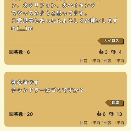
ン、火グリフォン、火バイキング
でやってみようと思ってます。
ご意見等もあったらよろしくお願いします
m(__)m
カイロス
回答数 : 6
👍
3
👎
-4
回答 : 5年前 /
相談 : 5年前
初心者です
チャンドラーはゴミですか？
育成
回答数 : 20
👍
6
👎
-13
回答 : 5年前 /
相談 : 5年前