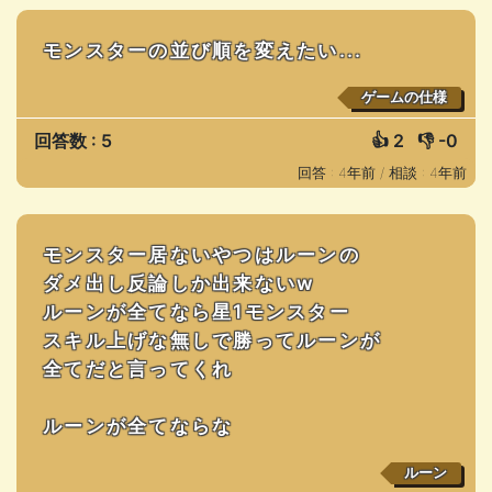
モンスターの並び順を変えたい...
ゲームの仕様
回答数 : 5
👍
2
👎
-0
回答 : 4年前 /
相談 : 4年前
モンスター居ないやつはルーンの
ダメ出し反論しか出来ないw
ルーンが全てなら星1モンスター
スキル上げな無しで勝ってルーンが
全てだと言ってくれ
ルーンが全てならな
ルーン