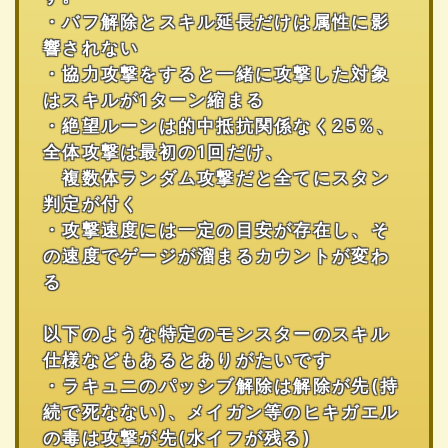
・バフ解除とスキル延長だけは属性に影
響されない
・協力攻撃をすると一緒に攻撃した対象
はスキルが1ターン縮まる
・絶望ルーンは的中抵抗関係なく25%、
全体攻撃は最初の1回だけ、
複数体ランダム攻撃だと全てにスタン
判定が付く
・攻撃速度には一定の目安が存在し、そ
の速度でゲージが溜まるカウントが変わ
る
以下のような特定のモンスターのスキル
仕様などもあるとありがたいです
・ラキュニのパッシブ解除は解除が先(持
続で死なない)、メイガン等のヒキガエル
の毒は攻撃が先(水イフが残る)