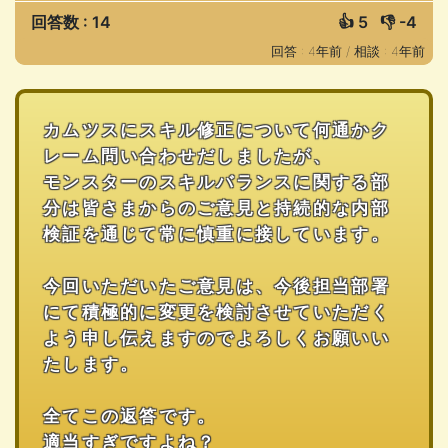
回答数 : 14
👍
5
👎
-4
回答 : 4年前 /
相談 : 4年前
カムツスにスキル修正について何通かク
レーム問い合わせだしましたが、
モンスターのスキルバランスに関する部
分は皆さまからのご意見と持続的な内部
検証を通じて常に慎重に接しています。
今回いただいたご意見は、今後担当部署
にて積極的に変更を検討させていただく
よう申し伝えますのでよろしくお願いい
たします。
全てこの返答です。
適当すぎですよね？