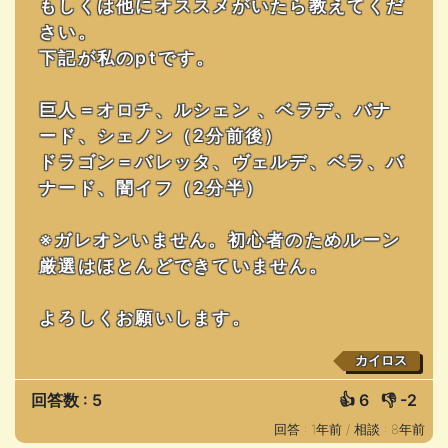
もしくは他にオススメがいたら教えてくだ
さい。
下記が私のptです。
巨人＝オロチ、ルシェン 、ベラデ、バナ
ード、シェノン（2分前後）
ドラゴン＝バレッタ、ヴェルデ、ベラ、バ
ナード、闇イフ（2分半）
※ガレオンいません。初心者のためルーン
厳選はほとんどできていません。
よろしくお願いします。
カイロス
回答数 : 5
👍
6
👎
-2
回答 : 1年前 /
相談 : 8年前