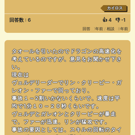
カイロス
回答数 : 6
👍
4
👎
-1
回答 : 1年前 /
相談 : 8年前
タオールを引いたのでドラゴンの高速化を
考えているのですが、意見をお聞かせ下さ
い。
現在は
ヴェルデリーダーでリン・クリーピー・ガ
レオン・ファーで回っており、
事故１～2割いかないくらいで、速度は平
均で1分１０～２０秒くらいです。
ヴェルデとガレオンとクリーピーが暴走
で、ファーが迅速、リンが猛攻です。
事故の要因としては、スキルの回転のタイ