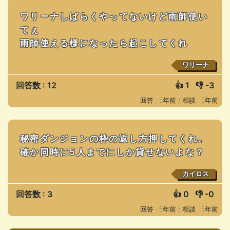
ワリーナしばらくやってないけど雨師使い
てぇ
雨師使える様になったら起こしてくれ
ワリーナ
回答数 : 12
👍
1
👎
-3
回答 : 5年前 /
相談 : 5年前
秘密ダンジョンの枠の返し方押してくれ。
確か同時に5人までにしか貸せないよな？
カイロス
回答数 : 3
👍
0
👎
-0
回答 : 5年前 /
相談 : 5年前