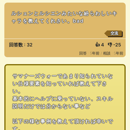
ルシェンとルシエンみたいな紛らわしいキ
ャラを教えてくれさい。bad
交流
回答数 : 32
👍
4
👎
-25
回答 : 5年前 /
相談 : 5年前
サマナーズウォーであまり知られていな
い仕様要素を知っていれば教えて下さ
い。
基本的にヘルプに乗っていない、スキル
説明だけでは分からない事など
以下の様な事例を教えて頂ければ幸いで
す。