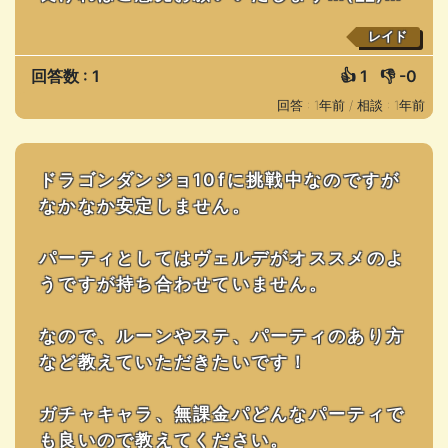
レイド
回答数 : 1
👍
1
👎
-0
回答 : 1年前 /
相談 : 1年前
ドラゴンダンジョ10fに挑戦中なのですが
なかなか安定しません。
パーティとしてはヴェルデがオススメのよ
うですが持ち合わせていません。
なので、ルーンやステ、パーティのあり方
など教えていただきたいです！
ガチャキャラ、無課金パどんなパーティで
も良いので教えてください。