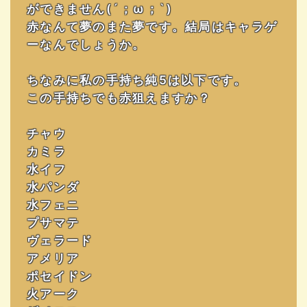
ができません(´；ω；`)
赤なんて夢のまた夢です。結局はキャラゲ
ーなんでしょうか。
ちなみに私の手持ち純5は以下です。
この手持ちでも赤狙えますか？
チャウ
カミラ
水イフ
水パンダ
水フェニ
プサマテ
ヴェラード
アメリア
ポセイドン
火アーク