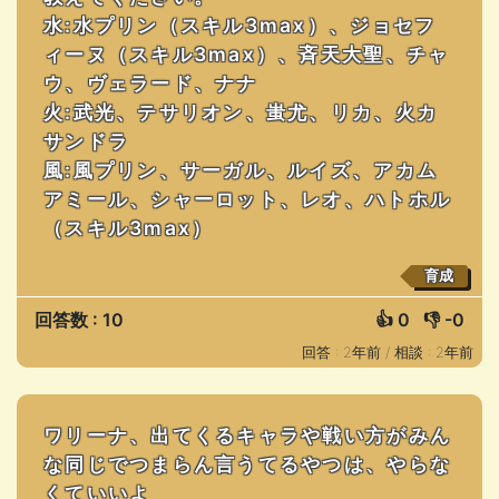
水:水プリン（スキル3max）、ジョセフ
ィーヌ（スキル3max）、斉天大聖、チャ
ウ、ヴェラード、ナナ
火:武光、テサリオン、蚩尤、リカ、火カ
サンドラ
風:風プリン、サーガル、ルイズ、アカム
アミール、シャーロット、レオ、ハトホル
（スキル3max）
育成
回答数 : 10
👍
0
👎
-0
回答 : 2年前 /
相談 : 2年前
ワリーナ、出てくるキャラや戦い方がみん
な同じでつまらん言うてるやつは、やらな
くていいよ