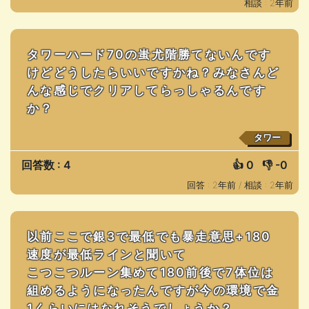
相談 : 2年前
タワーハード70の蚩尤階勝てないんです
けどどうしたらいいですかね？みなさんど
んな感じでクリアしてらっしゃるんです
か？
タワー
回答数 : 4
👍
0
👎
-0
回答 : 2年前 /
相談 : 2年前
以前ここで銀3で最低でも暴走意思+180
速度が最低ラインと聞いて
こつこつルーン集めて180前後で7体位は
組めるようになったんですが今の環境で金
1くらいにはなれそうでしょうか？