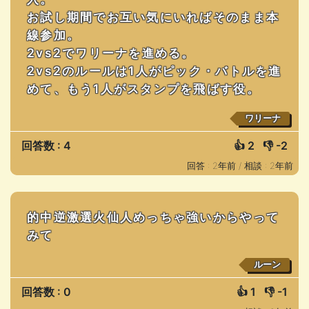
お試し期間でお互い気にいればそのまま本
線参加。
2vs2でワリーナを進める。
2vs2のルールは1人がピック・バトルを進
めて、もう1人がスタンプを飛ばす役。
ワリーナ
回答数 : 4
👍
2
👎
-2
回答 : 2年前 /
相談 : 2年前
的中逆激選火仙人めっちゃ強いからやって
みて
ルーン
回答数 : 0
👍
1
👎
-1