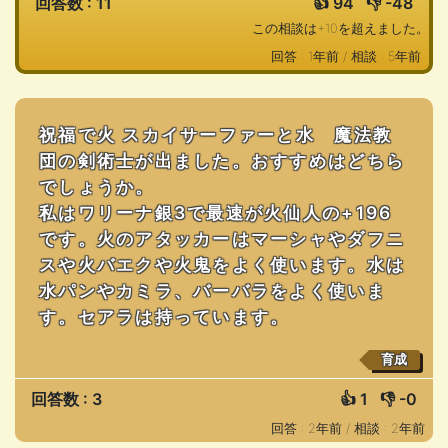
回答数 : 11
👍
94
👎
-48
この相談は+10を超えました。
回答 : 1年前 /
相談 : 5年前
祝福で火 スカイサーファーと水 魔法教
団の剣術士が出ました。おすすめはどちら
でしょうか。
私はワリーナ銀3で最速が火仙人の+196
です。火のアタッカーはマーシャやダフニ
スや火バエクや火鬼をよく使います。水は
水パンやカミラ、バーバラをよく使いま
す。セアラは持っています。
育成
回答数 : 3
👍
1
👎
-0
回答 : 2年前 /
相談 : 2年前