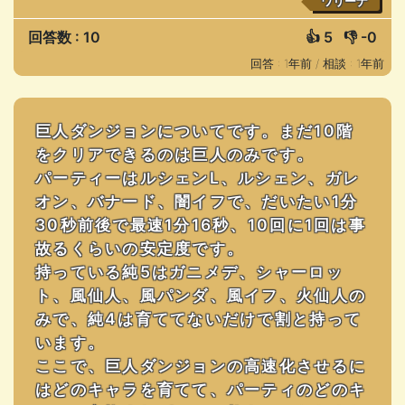
ワリーナ
回答数 : 10
👍
5
👎
-0
回答 : 1年前 /
相談 : 1年前
巨人ダンジョンについてです。まだ10階
をクリアできるのは巨人のみです。
パーティーはルシェンL、ルシェン、ガレ
オン、バナード、闇イフで、だいたい1分
30秒前後で最速1分16秒、10回に1回は事
故るくらいの安定度です。
持っている純5はガニメデ、シャーロッ
ト、風仙人、風パンダ、風イフ、火仙人の
みで、純4は育ててないだけで割と持って
います。
ここで、巨人ダンジョンの高速化させるに
はどのキャラを育てて、パーティのどのキ