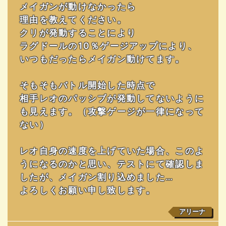
メイガンが動けなかったら
理由を教えてください。
クリが発動することにより
ラグドールの10％ゲージアップにより、
いつもだったらメイガン動けてます。
そもそもバトル開始した時点で
相手レオのパッシブが発動してないように
も見えます。（攻撃ゲージが一律になって
ない）
レオ自身の速度を上げていた場合、このよ
うになるのかと思い、テストにて確認しま
したが、メイガン割り込めました…
よろしくお願い申し致します。
アリーナ