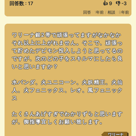
回答数 : 17
👍
9
👎
-3
回答 : 1年前 /
相談 : 8年前
ワリーナ銀2帯で頑張ってますがなかなか
それ以上に上がれません。そこで、頑張っ
て貯めたデビモン投入しようと思ってるの
ですが、次のどの子をスキルマにしたら良
いと思いますか？
水パンダ、火ユニコーン、火妖精王、火仙
人、火フェニックス、レオ、風フェニック
ス
たくさんあげすぎでわかりずらと思います
が、御指導宜しくお願い致します。
ワリーナ