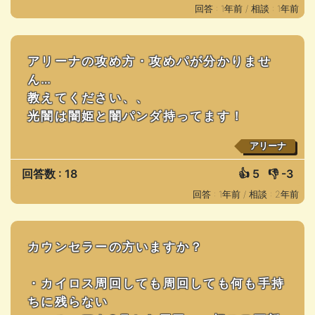
回答 : 1年前 /
相談 : 1年前
アリーナの攻め方・攻めパが分かりませ
ん…
教えてください、、
光闇は闇姫と闇パンダ持ってます！
アリーナ
回答数 : 18
👍
5
👎
-3
回答 : 1年前 /
相談 : 2年前
カウンセラーの方いますか？
・カイロス周回しても周回しても何も手持
ちに残らない