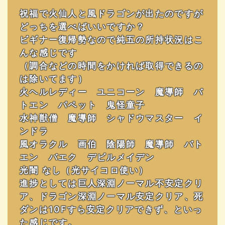
祝福で火仙人と風ドラゴンが出たのですが
どっちを選べばいいですか？
ビギナー復帰勢なので純五の所持状況はこ
んな感じです
（調合などの時間をかければ取得できるの
は除いてます）
火ヘルレディー ユニコーン 魔導師 バ
トエン パペット 鬼怪童子
水神獣僧 魔導師 シャドウマスター イ
ンドラ
風オラクル 画伯 陰陽師 魔導師 バト
エン バエク デビルメイデン
光闇 なし（光サイコロ使い）
進捗としては巨人深淵ノーマル不安定クリ
ア、ドラゴン深淵ノーマル安定クリア、死
ダンは10Fすら安定クリアできず、といっ
た感じです。