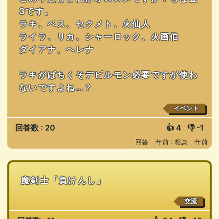
3です。
ラキ、ベス、セクメト、火仙人
ライラ、リカ、シャーロック、火画伯
ダイアナ、ヘレナ
ラキがばちくそデビルモン必要ですが使わ
ないですよね…？
イベント
回答数 : 20
👍
4
👎
-1
回答 : 1年前 /
相談 : 1年前
魔剣士「負けんし」
交流