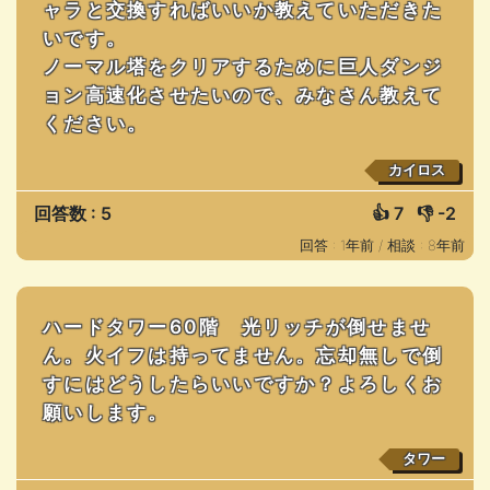
ャラと交換すればいいか教えていただきた
いです。
ノーマル塔をクリアするために巨人ダンジ
ョン高速化させたいので、みなさん教えて
ください。
カイロス
回答数 : 5
👍
7
👎
-2
回答 : 1年前 /
相談 : 8年前
ハードタワー60階 光リッチが倒せませ
ん。火イフは持ってません。忘却無しで倒
すにはどうしたらいいですか？よろしくお
願いします。
タワー