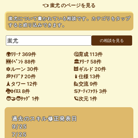
👈 蚩尤 のページを見る
蚩尤について書かれている相談です。カテゴリをタップ
すると絞り込みできます。
🌍ﾜﾘｰﾅ 369件
🤔育成 113件
🆕ｲﾍﾞﾝﾄ 88件
🏛ｱﾘｰﾅ 58件
🔯ルーン 30件
🕍ギルド 20件
💭ｱｲﾃﾞｱ 20件
📱仕様 13件
🗼タワー 12件
🙋交流 9件
🐉ｶｲﾛｽ 8件
♋ｱｰﾃｨﾌｧｸﾄ 3件
🧑‍🤝‍🧑ﾀｯｸﾞ 1件
🪐次元 1件
過去のスキル修正発表日
9/25
7/25