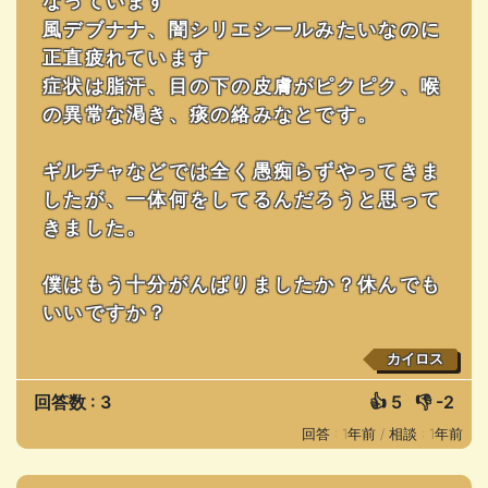
なっています
風デブナナ、闇シリエシールみたいなのに
正直疲れています
症状は脂汗、目の下の皮膚がピクピク、喉
の異常な渇き、痰の絡みなとです。
ギルチャなどでは全く愚痴らずやってきま
したが、一体何をしてるんだろうと思って
きました。
僕はもう十分がんばりましたか？休んでも
いいですか？
カイロス
回答数 : 3
👍
5
👎
-2
回答 : 1年前 /
相談 : 1年前