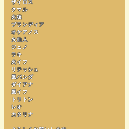
ザイロス
クマル
火猿
ブランディア
オケアノス
火仙人
ジュノ
ラキ
火イフ
リテッシュ
風パンダ
ダイアナ
風イフ
トリトン
レオ
カタリナ