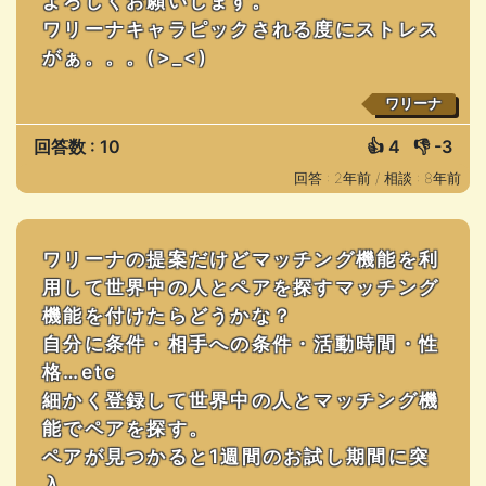
よろしくお願いします。
ワリーナキャラピックされる度にストレス
がぁ。。。(>_<)
ワリーナ
回答数 : 10
👍
4
👎
-3
回答 : 2年前 /
相談 : 8年前
ワリーナの提案だけどマッチング機能を利
用して世界中の人とペアを探すマッチング
機能を付けたらどうかな？
自分に条件・相手への条件・活動時間・性
格…etc
細かく登録して世界中の人とマッチング機
能でペアを探す。
ペアが見つかると1週間のお試し期間に突
入。