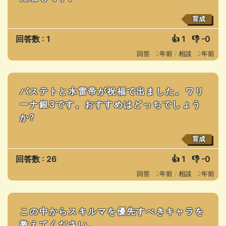
育成
回答数 : 1
👍
1
👎
-0
回答 : 2年前 /
相談 : 2年前
バステトと水雷帝が祝福で出ました。ワリ
ーナ銀3です。おすすめはどっちでしょう
か?
育成
回答数 : 26
👍
1
👎
-0
回答 : 2年前 /
相談 : 2年前
この中からスキルマを優先すべきキャラを
教えてください。