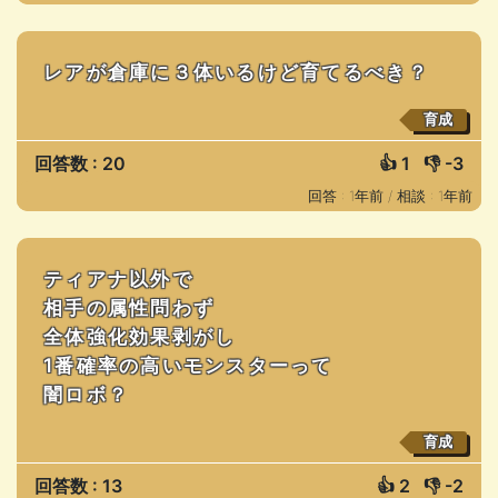
レアが倉庫に３体いるけど育てるべき？
育成
回答数 : 20
👍
1
👎
-3
回答 : 1年前 /
相談 : 1年前
ティアナ以外で
相手の属性問わず
全体強化効果剥がし
1番確率の高いモンスターって
闇ロボ？
育成
回答数 : 13
👍
2
👎
-2