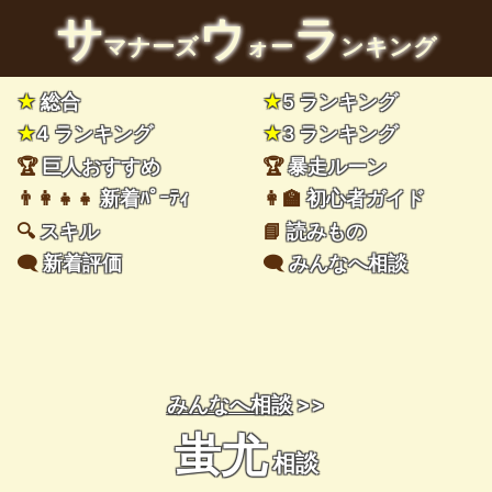
サ
ウ
ラ
マナーズ
ォー
ンキング
★
総合
★
5 ランキング
★
4 ランキング
★
3 ランキング
🏆
巨人おすすめ
🏆
暴走ルーン
👨‍👩‍👧‍👧
新着ﾊﾟｰﾃｨ
👩‍🏫
初心者ガイド
🔍
スキル
📘
読みもの
🗨️
新着評価
🗨️
みんなへ相談
みんなへ相談
>>
蚩尤
相談