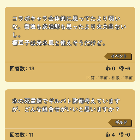
コラボキャラ全体的に思ってたより弱い
な。善逸も炭治郎も思ったより火力出ない
し。
禰󠄀豆子は光水風と使えそうだけど。
イベント
回答数 : 13
👍
0
👎
-6
回答 : 1年前 /
相談 : 1年前
水の死霊姫でギルバト防衛考えています
が、どんな組合せがいいと思いますか？
ギルド
回答数 : 11
👍
4
👎
-0