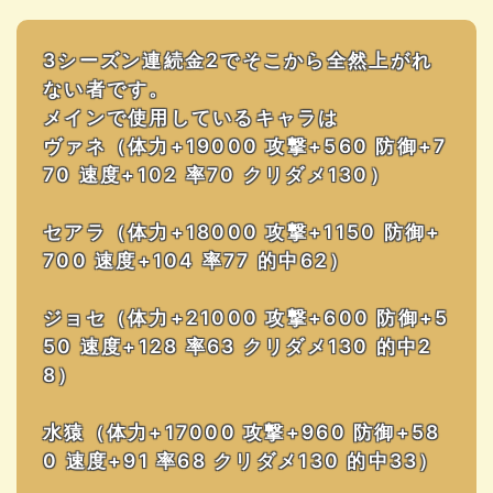
3シーズン連続金2でそこから全然上がれ
ない者です。
メインで使用しているキャラは
ヴァネ（体力+19000 攻撃+560 防御+7
70 速度+102 率70 クリダメ130）
セアラ（体力+18000 攻撃+1150 防御+
700 速度+104 率77 的中62）
ジョセ（体力+21000 攻撃+600 防御+5
50 速度+128 率63 クリダメ130 的中2
8）
水猿（体力+17000 攻撃+960 防御+58
0 速度+91 率68 クリダメ130 的中33）