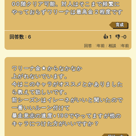
00階クリア可能、対人はそこまで頻繁に
やっておらずワリーナは最高金２程度です
育成
回答数 : 6
👍
1
👎
-0
回答 : 1年前 /
相談 : 1年前
ワリーナ金★からなかなか
上がれないでいます。
今はこのキャラがオススメとかありました
ら教えて欲しいです。
前シーズンはイレーネがいいと聞いたので
一番いいルーン付けて
暴走意志の速度+190でやってますが他の
キャラにつけた方がいいですか？