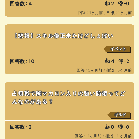
回答数 : 4
👍
2
👎
-0
回答 : 1ヶ月前 /
相談 : 1ヶ月前
【悲報】スキル修正来たけどしょぼい
イベント
回答数 : 10
👍
4
👎
-2
回答 : 5ヶ月前 /
相談 : 5ヶ月前
占領戦で闇マカロン入りの強い防衛ってど
んなのがある？
ギルド
回答数 : 2
👍
0
👎
-0
回答 : 11ヶ月前 /
相談 : 11ヶ月前