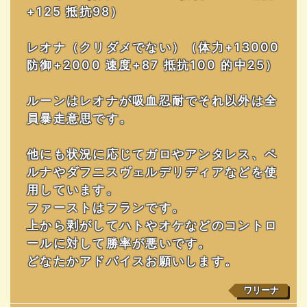
+125 抵抗98）
レオナ（クリダメでない）（体力+13000
防御+2000 速度+87 抵抗100 的中25）
ルーンはレオナが吸血忍耐でそれ以外は全
員暴走意思です。
他にも状況に応じてガロやアンタレス、ペ
ルナやダフニスヴェルデリディアなどを使
用しています。
ファーストはフランです。
上から剥がしてハトやオケなどのコントロ
ールに対して勝率が悪いです。
どなたかアドバイスお願いします。
ワリーナ