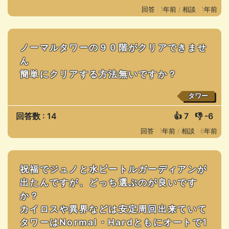
回答 : 1年前 /
相談 : 1年前
ノーマルタワーの９０階がクリアできませ
ん
簡単にクリアする方法無いですか？
タワー
回答数 : 14
👍
7
👎
-6
回答 : 1年前 /
相談 : 6年前
祝福でジュノと水ビートルガーディアンが
出たんですが、どっち選ぶのが良いです
か？
カイロスや異界などは安定周回出来ていて
タワーはNormal・Hardともにオートで1