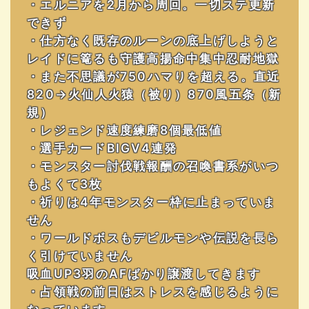
・エルニアを2月から周回。一切ステ更新
できず
・仕方なく既存のルーンの底上げしようと
レイドに篭るも守護高揚命中集中忍耐地獄
・また不思議が750ハマりを超える。直近
820→火仙人火猿（被り）870風五条（新
規）
・レジェンド速度練磨8個最低値
・選手カードBIGV4連発
・モンスター討伐戦報酬の召喚書系がいつ
もよくて3枚
・祈りは4年モンスター枠に止まっていま
せん
・ワールドボスもデビルモンや伝説を長ら
く引けていません
吸血UP3羽のAFばかり譲渡してきます
・占領戦の前日はストレスを感じるように