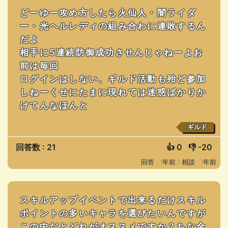
どーゆー攻め方したら火仙人・闇ライダ
ー・光ヘルレディの組み合わに連敗するん
だよ
相手に5連続防御成功させんじゃねーよお
前は毎回
ログインはしない、ギルド活動も殆ど参加
しねーくせにたまに現れては迷惑ばかりか
けてんなほんと
ギルド
回答数 : 21
👍
0
👎
-20
回答 : 1年前 /
相談 : 1年前
スキルアップイベントで出来るだけスキル
ポイントの多いキャラを選びたいんですが
この中だとどれがオススメですか？ちな金