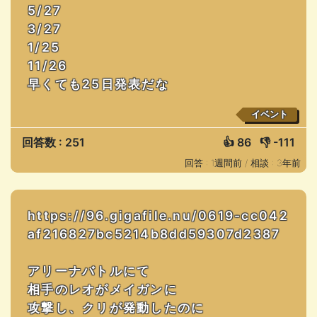
5/27
3/27
1/25
11/26
早くても25日発表だな
イベント
回答数 : 251
👍
86
👎
-111
回答 : 1週間前 /
相談 : 3年前
https://96.gigafile.nu/0619-cc042
af216827bc5214b8dd59307d2387
アリーナバトルにて
相手のレオがメイガンに
攻撃し、クリが発動したのに