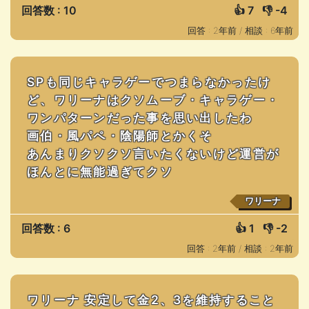
回答数 : 10
👍
7
👎
-4
回答 : 2年前 /
相談 : 6年前
SPも同じキャラゲーでつまらなかったけ
ど、ワリーナはクソムーブ・キャラゲー・
ワンパターンだった事を思い出したわ
画伯・風パペ・陰陽師とかくそ
あんまりクソクソ言いたくないけど運営が
ほんとに無能過ぎてクソ
ワリーナ
回答数 : 6
👍
1
👎
-2
回答 : 2年前 /
相談 : 2年前
ワリーナ 安定して金2、3を維持すること