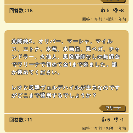
回答数 : 18
👍
5
👎
-8
回答 : 1年前 /
相談 : 1年前
光闇純5、オリバー、マーシャ、マイル
ス、エトナ、水竜、水画伯、風ベガ、チャ
ンドラー、火仙人、風陰陽師なしの無課金
でワリーナで初めて金1まで来ました。誰
か褒めてください。
レオと反撃ヴェルデハイルが主力なのです
がどこまで通用するでしょうか？
ワリーナ
回答数 : 11
👍
5
👎
-1
回答 : 1年前 /
相談 : 1年前