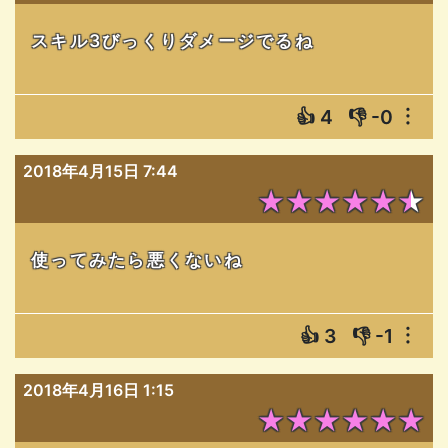
スキル3びっくりダメージでるね
👍
4
👎
-0
︙
2018年4月15日 7:44
★★★★★★
使ってみたら悪くないね
👍
3
👎
-1
︙
2018年4月16日 1:15
★★★★★★