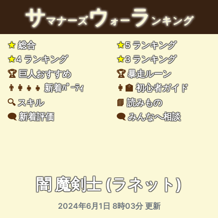
サ
ウ
ラ
マナーズ
ォー
ンキング
★
総合
★
5 ランキング
★
4 ランキング
★
3 ランキング
🏆
巨人おすすめ
🏆
暴走ルーン
👨‍👩‍👧‍👧
新着ﾊﾟｰﾃｨ
👩‍🏫
初心者ガイド
🔍
スキル
📘
読みもの
🗨️
新着評価
🗨️
みんなへ相談
闇 魔剣士 (ラネット)
2024年6月1日 8時03分 更新