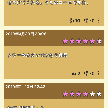
せつけてくれる。うちのエースですわ。
👍
10
👎
-0
︙
2019年3月30日 20:06
★★★★★★
タワーや水ダンでかなり優秀
👍
2
👎
-0
︙
2019年7月10日 22:43
★★★★★★
なぜ「防御系」？