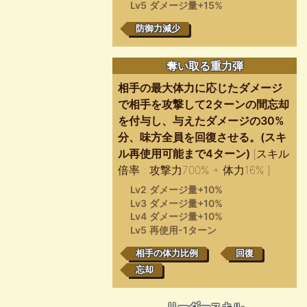
Lv5 ダメージ量+15%
防御力減少
奪い取る重力弾
相手の最大体力に応じたダメージ
で相手を攻撃して2ターンの間忘却
を付与し、与えたダメージの30%
分、味方全員を回復させる。(スキ
ル再使用可能まで4ターン)
[スキル
倍率 : 攻撃力700% + 体力16% ]
Lv2 ダメージ量+10%
Lv3 ダメージ量+10%
Lv4 ダメージ量+10%
Lv5 再使用-1ターン
相手の体力比例
回復
忘却
リーダースキル