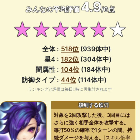
4.9
みんなの平均評価
/6点
★★★★★★
全体 :
518位
(939体中)
星4 :
182位
(304体中)
闇属性 :
104位
(184体中)
防御タイプ :
44位
(114体中)
ランキングと評価は毎日0時に再集計されます
殺到する鉄刃
対象を2回攻撃した後、3回目には
さらに強く相手全体を攻撃する。
毎打50%の確率で1ターンの間、持
続ダメージを与える。
[スキル倍率