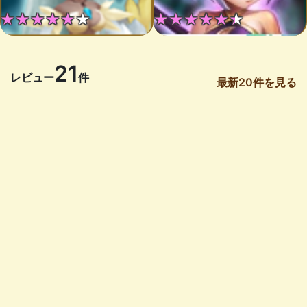
★★★★★★
★★★★★★
21
レビュー
件
最新20件を見る