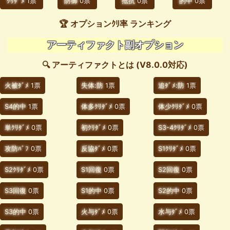
ｸﾘﾀﾞﾒ
1票
防御
0票
抵抗
0票
的中
0票
🏆 オプションｸﾘ率 ランキング
アーティファクト副オプション
🔍 アーティファクトとは (V8.0.0対応)
火被ﾀﾞﾒ
1票
失体:防
1票
追ﾀﾞﾒ:防
1票
S4的中
1票
体多ｸﾘﾀﾞﾒ
0票
体少ｸﾘﾀﾞﾒ
0票
単ｸﾘﾀﾞﾒ
0票
初ｸﾘﾀﾞﾒ
0票
S3-4ｸﾘﾀﾞﾒ
0票
攻防ﾊﾞﾌ
0票
反協ﾀﾞﾒ
0票
S1ｸﾘﾀﾞﾒ
0票
S2ｸﾘﾀﾞﾒ
0票
S1回復
0票
S2回復
0票
S3回復
0票
S1的中
0票
S2的中
0票
S3的中
0票
火与ﾀﾞﾒ
0票
水与ﾀﾞﾒ
0票