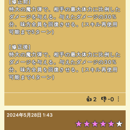
[修正前]
特大の魔力弾で、相手の最大体力に比例した
ダメージを与える。与えたダメージの30%
分、味方全員を回復させる。(スキル再使用
可能まで5ターン)
[修正後]
特大の魔力弾で、相手の最大体力に比例した
ダメージを与える。与えたダメージの30%
分、味方全員を回復させる。(スキル再使用
可能まで4ターン)
👍
2
👎
-0
︙
2024年5月28日 1:43
★★★★★★