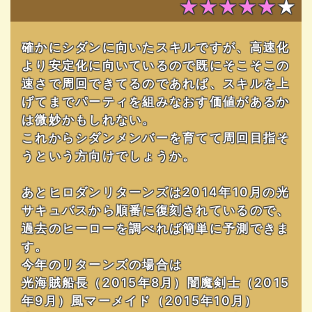
★★★★★★
確かにシダンに向いたスキルですが、高速化
より安定化に向いているので既にそこそこの
速さで周回できてるのであれば、スキルを上
げてまでパーティを組みなおす価値があるか
は微妙かもしれない。
これからシダンメンバーを育てて周回目指そ
うという方向けでしょうか。
あとヒロダンリターンズは2014年10月の光
サキュバスから順番に復刻されているので、
過去のヒーローを調べれば簡単に予測できま
す。
今年のリターンズの場合は
光海賊船長（2015年8月）闇魔剣士（2015
年9月）風マーメイド（2015年10月）