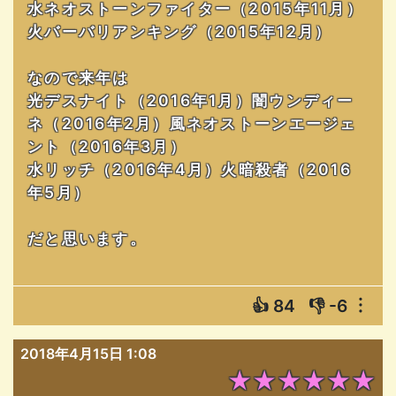
水ネオストーンファイター（2015年11月）
火バーバリアンキング（2015年12月）
なので来年は
光デスナイト（2016年1月）闇ウンディー
ネ（2016年2月）風ネオストーンエージェ
ント（2016年3月）
水リッチ（2016年4月）火暗殺者（2016
年5月）
だと思います。
👍
84
👎
-6
︙
2018年4月15日 1:08
★★★★★★