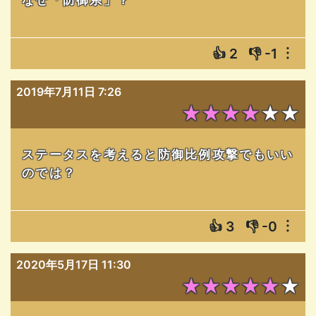
👍
2
👎
-1
︙
2019年7月11日 7:26
★★★★★★
ステータスを考えると防御比例攻撃でもいい
のでは？
👍
3
👎
-0
︙
2020年5月17日 11:30
★★★★★★