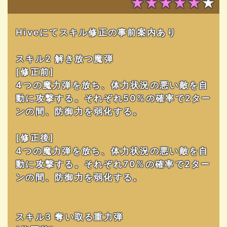
★★★★★★
Hiveにてスキル修正の事前案内あり
スキル2 解き放つ魔弾
[修正前]
4つの魔力弾を放ち、体力状況の悪い敵を自
動に攻撃する。それぞれ50%の確率で2ター
ンの間、防御力を弱化する。
[修正後]
4つの魔力弾を放ち、体力状況の悪い敵を自
動に攻撃する。それぞれ70%の確率で2ター
ンの間、防御力を弱化する。
スキル3 奪い取る重力弾