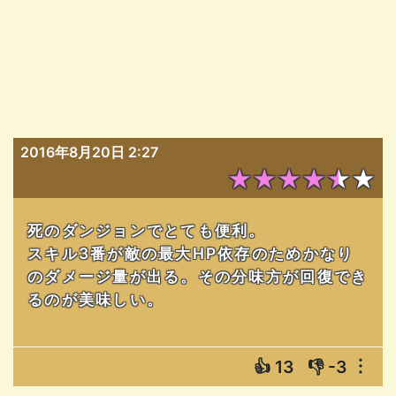
2016年8月20日 2:27
★★★★★★
死のダンジョンでとても便利。
スキル3番が敵の最大HP依存のためかなり
のダメージ量が出る。その分味方が回復でき
るのが美味しい。
👍
13
👎
-3
︙