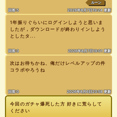
ルーン
回答:5
2026年8月7日19:24 更新
1年振りぐらいにログインしようと思いま
したが，ダウンロードが終わりインしよう
としたタ...
回答:3
2026年8月7日19:01 更新
次はお待ちかね、俺だけレベルアップの件
コラボやろうね
回答:0
2026年8月6日23:58 更新
今回のガチャ爆死した方 好きに荒らして
ください