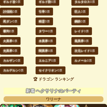
ギルド攻
0票
ギルド防
0票
タルタロス
0票
討伐戦
0票
引率
0票
巨人
0票
死ダン
0票
精霊
0票
鋼鉄
0票
審判
0票
タワー
0票
レイド
0票
火異界
0票
水異界
0票
風異界
0票
光異界
0票
闇異界
0票
次元レイド
0票
カルザン
0票
エルニア
0票
ルメール
0票
カルデルン
0票
セイクリオン
0票
🏆 ドラゴン ランキング
新着 ヘクサリナのパーティ
ワリーナ