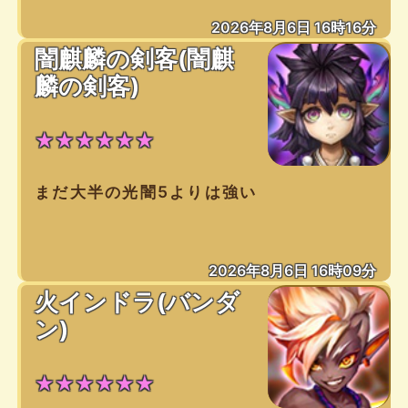
2026年8月6日 16時16分
闇麒麟の剣客(闇麒
麟の剣客)
★★★★★★
まだ大半の光闇5よりは強い
2026年8月6日 16時09分
火インドラ(バンダ
ン)
★★★★★★