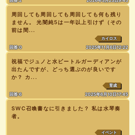
回答:2
2026年3月23日9:43
周回しても周回しても周回しても何も残り
ません。 光闇純5は一年以上引けず（その
前は間...
カイロス
回答:0
2025年11月6日12:22
祝福でジュノと水ビートルガーディアンが
出たんですが、どっち選ぶのが良いです
か？ カ...
育成
回答:6
2025年6月10日17:45
SWC召喚書なに引きました？ 私は水琴奏
者。
イベント