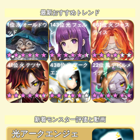
最新おすすめトレンド
1位 水 オールドウ
143位 光 フェル
661位 火 ジャス
ッド
ン
ティス
★★★★★★
★★★★★★
★★★★★★
41位 火 テツヤ
438位 光 アーク
22位 風 デビルメ
エンジェル
イデン
★★★★★★
★★★★★★
★★★★★★
新着モンスター評価と動画
光アークエンジェ