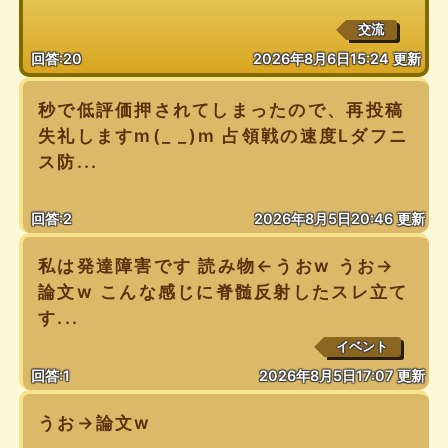
交流
回答:20
2026年8月6日15:24 更新
秒で低評価押されてしまったので、再投稿
失礼しますm(_ _)m 占領戦の速度Lダフニ
ス防...
回答:2
2026年8月5日20:46 更新
私は発達障害です 読み物←うおw うお→
論文w こんな感じに脊髄反射したスレ立て
す...
イベント
回答:1
2026年8月5日17:07 更新
うお→論文w