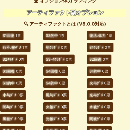
🏆 オプション体力 ランキング
アーティファクト副オプション
🔍 アーティファクトとは (V8.0.0対応)
S1回復
1票
S2的中
1票
復活:体力
1票
行不:被ﾀﾞﾒ
1票
初ｸﾘﾀﾞﾒ
0票
S1ｸﾘﾀﾞﾒ
0票
S2ｸﾘﾀﾞﾒ
0票
S3-4ｸﾘﾀﾞﾒ
0票
S2回復
0票
S3回復
0票
S4回復
0票
S1的中
0票
S3的中
0票
S4的中
0票
火与ﾀﾞﾒ
0票
水与ﾀﾞﾒ
0票
風与ﾀﾞﾒ
0票
光与ﾀﾞﾒ
0票
闇与ﾀﾞﾒ
0票
火被ﾀﾞﾒ
0票
水被ﾀﾞﾒ
0票
風被ﾀﾞﾒ
0票
光被ﾀﾞﾒ
0票
闇被ﾀﾞﾒ
0票