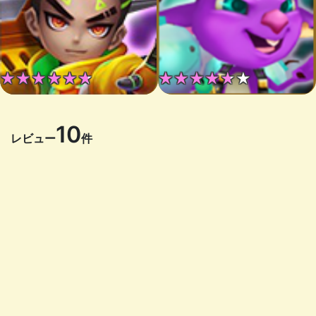
★★★★★★
★★★★★★
10
レビュー
件