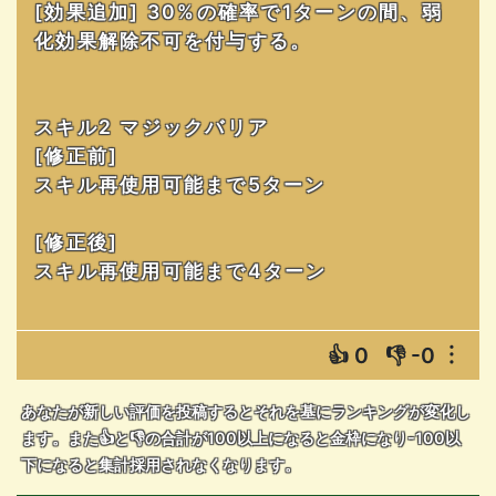
[効果追加] 30%の確率で1ターンの間、弱
化効果解除不可を付与する。
スキル2 マジックバリア
[修正前]
スキル再使用可能まで5ターン
[修正後]
スキル再使用可能まで4ターン
👍
0
👎
-0
︙
あなたが新しい評価を投稿するとそれを基にランキングが変化し
ます。また👍と👎の合計が100以上になると金枠になり-100以
下になると集計採用されなくなります。