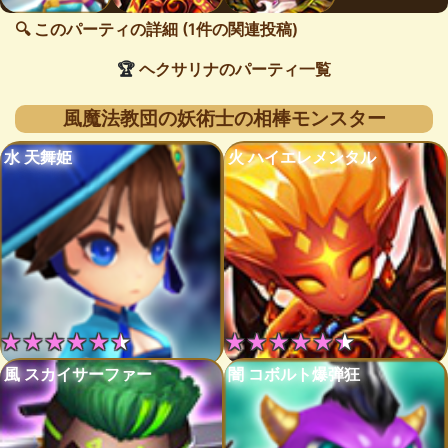
🔍 このパーティの詳細 (1件の関連投稿)
🏆
ヘクサリナのパーティ一覧
風魔法教団の妖術士の相棒モンスター
水 天舞姫
火 ハイエレメンタル
★★★★★★
★★★★★★
風 スカイサーファー
闇 コボルト爆弾狂