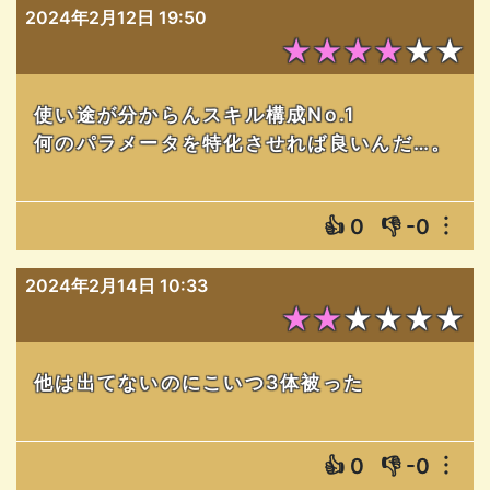
2024年2月12日 19:50
★★★★★★
使い途が分からんスキル構成No.1
何のパラメータを特化させれば良いんだ…。
👍
0
👎
-0
︙
2024年2月14日 10:33
★★★★★★
他は出てないのにこいつ3体被った
👍
0
👎
-0
︙