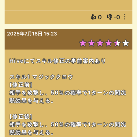
👍
0
👎
-0
︙
2025年7月18日 15:23
★★★★★★
Hiveにてスキル修正の事前案内あり
スキル1 マジッククロウ
[修正前]
相手を攻撃し、50%の確率で1ターンの間沈
黙効果を与える。
[修正後]
相手を攻撃し、50%の確率で1ターンの間沈
黙効果を与える。