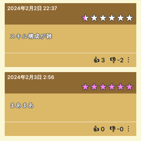
2024年2月2日 22:37
★★★★★★
スキル構成が雑
👍
3
👎
-2
︙
2024年2月3日 2:56
★★★★★★
まあまあ
👍
0
👎
-0
︙