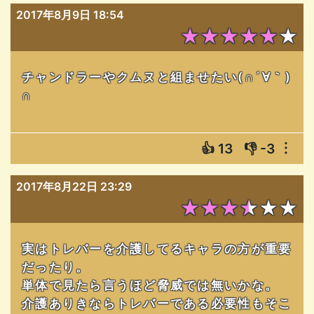
2017年8月9日 18:54
★★★★★★
チャンドラーやクムヌと組ませたい(∩´∀｀)
∩
👍
13
👎
-3
︙
2017年8月22日 23:29
★★★★★★
実はトレバーを介護してるキャラの方が重要
だったり。
単体で見たら言うほど脅威では無いかな。
介護ありきならトレバーである必要性もそこ