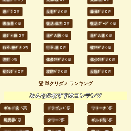
速ﾊﾞﾌ
0票
反射ﾀﾞﾒ
0票
爆弾ﾀﾞﾒ
0票
吸血量
0票
復活:体力
0票
復活:ｹﾞｰｼﾞ
0票
追ﾀﾞﾒ:体
0票
追ﾀﾞﾒ:防
0票
追ﾀﾞﾒ:速
0票
行不:被ﾀﾞﾒ
0票
行不:速
0票
被ｸﾘﾀﾞﾒ
0票
強打
0票
体多ｸﾘﾀﾞﾒ
0票
体少ｸﾘﾀﾞﾒ
0票
初ｸﾘﾀﾞﾒ
0票
攻防ﾊﾞﾌ
0票
反協ﾀﾞﾒ
0票
🏆 単クリダメ ランキング
みんなのおすすめコンテンツ
ギルド攻
15票
ドラゴン
10票
ワリーナ
8票
風異界
8票
タワー
7票
ギルド防
6票