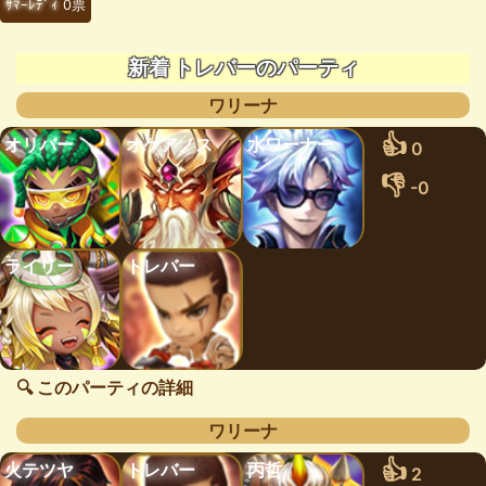
ｻﾏｰﾚﾃﾞｨ
0票
新着 トレバーのパーティ
ワリーナ
👍
オリバー
オケアノス
水ワーナー
0
👎
-0
ライリー
トレバー
🔍 このパーティの詳細
ワリーナ
👍
火テツヤ
トレバー
丙哲
2