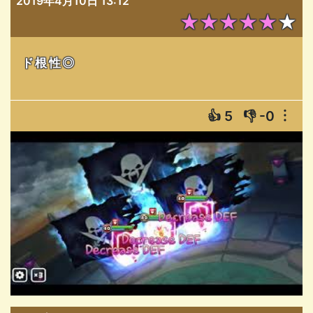
2019年4月10日 13:12
★★★★★★
ド根性◎
👍
5
👎
-0
︙