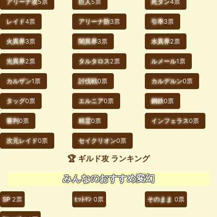
アリーナ攻
5票
巨人
5票
死ダン
4票
レイド
4票
アリーナ防
3票
引率
3票
火異界
3票
闇異界
3票
水異界
2票
光異界
2票
タルタロス
2票
ルメール
1票
カルザン
1票
討伐戦
0票
カルデルン
0票
タッグ
0票
エルニア
0票
鋼鉄
0票
審判
0票
精霊
0票
インフェラス
0票
次元レイド
0票
セイクリオン
0票
🏆 ギルド攻 ランキング
みんなのおすすめ変幻
SP
2票
ﾋｯﾄﾏﾝ
0票
そのまま
0票