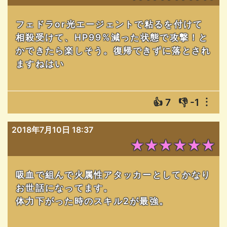
フェドラor光エージェントで粘るを付けて
相殺受けて、HP99%減った状態で攻撃！と
かできたら楽しそう。復帰できずに落とされ
ますねはい
👍
7
👎
-1
︙
2018年7月10日 18:37
★★★★★★
吸血で組んで火属性アタッカーとしてかなり
お世話になってます。
体力下がった時のスキル2が最強。