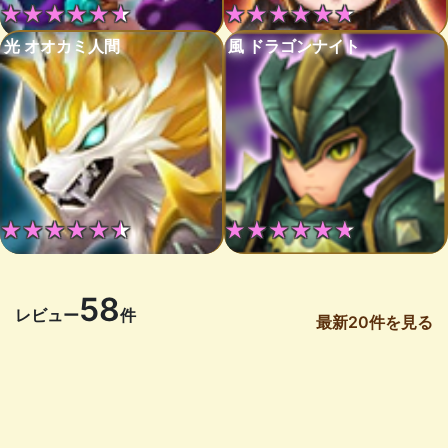
★★★★★★
★★★★★★
光 オオカミ人間
風 ドラゴンナイト
★★★★★★
★★★★★★
58
レビュー
件
最新20件を見る