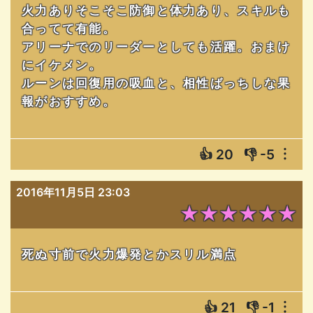
火力ありそこそこ防御と体力あり、スキルも
合ってて有能。
アリーナでのリーダーとしても活躍。おまけ
にイケメン。
ルーンは回復用の吸血と、相性ばっちしな果
報がおすすめ。
👍
20
👎
-5
︙
2016年11月5日 23:03
★★★★★★
死ぬ寸前で火力爆発とかスリル満点
👍
21
👎
-1
︙