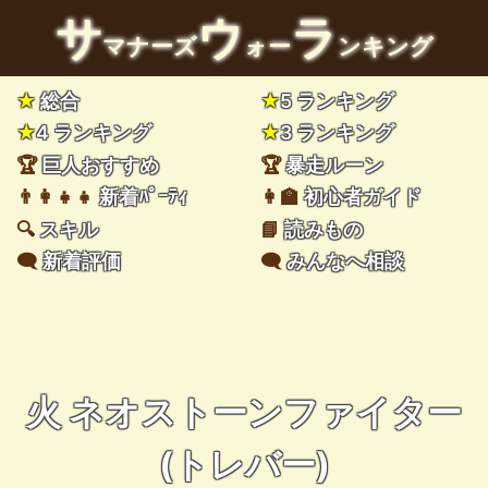
サ
ウ
ラ
マナーズ
ォー
ンキング
★
総合
★
5 ランキング
★
4 ランキング
★
3 ランキング
🏆
巨人おすすめ
🏆
暴走ルーン
👨‍👩‍👧‍👧
新着ﾊﾟｰﾃｨ
👩‍🏫
初心者ガイド
🔍
スキル
📘
読みもの
🗨️
新着評価
🗨️
みんなへ相談
火 ネオストーンファイター
(トレバー)