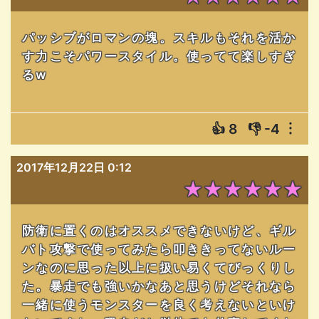
パッシブがロマンの塊。スキルもそれを活か
す力こそパワースタイル。使ってて楽しすぎ
るw
👍
8
👎
-4
︙
2017年12月22日 0:12
★★★★★★
防衛に置くのはオススメできないけど、ギル
バト攻撃で使ってみたら叩ききってないルー
ンなのに思った以上に扱い易くてびっくりし
た。暴走でも強いかなあと思うけどそれなら
一緒に使うモンスターを良く考えないといけ