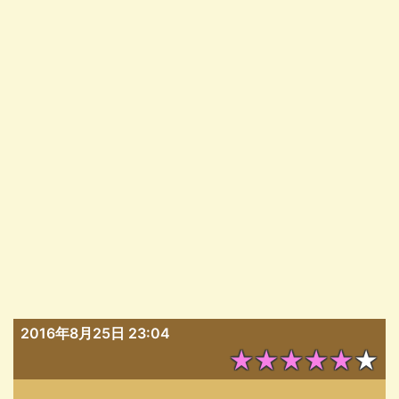
2016年8月25日 23:04
★★★★★★