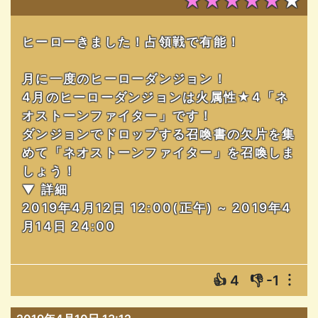
★★★★★★
ヒーローきました！占領戦で有能！
月に一度のヒーローダンジョン！
4月のヒーローダンジョンは火属性★4「ネ
オストーンファイター」です！
ダンジョンでドロップする召喚書の欠片を集
めて「ネオストーンファイター」を召喚しま
しょう！
▼ 詳細
2019年4月12日 12:00(正午) ~ 2019年4
月14日 24:00
👍
4
👎
-1
︙