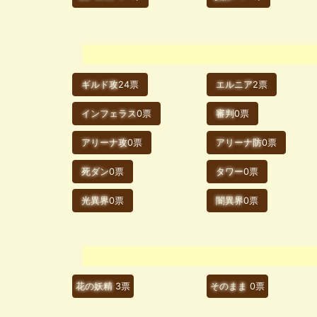
ギルド攻
24票
エルニア
2票
インフェラス
0票
審判
0票
アリーナ攻
0票
アリーナ防
0票
死ダン
0票
タワー
0票
光異界
0票
闇異界
0票
花の妖精
3票
そのまま
0票