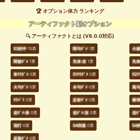
🏆 オプション体力 ランキング
アーティファクト副オプション
🔍 アーティファクトとは (V8.0.0対応)
S3的中
10票
闇与ﾀﾞﾒ
1票
火被
闇被ﾀﾞﾒ
1票
失体:攻
1票
失体
単ｸﾘﾀﾞﾒ
0票
S1ｸﾘﾀﾞﾒ
0票
S2ｸ
火与ﾀﾞﾒ
0票
水与ﾀﾞﾒ
0票
風与
ｸﾘﾊﾞﾌ
0票
反射ﾀﾞﾒ
0票
爆弾
追ﾀﾞﾒ:体
0票
追ﾀﾞﾒ:攻
0票
追ﾀ
強打
0票
S4回復
0票
S4
反協ﾀﾞﾒ
0票