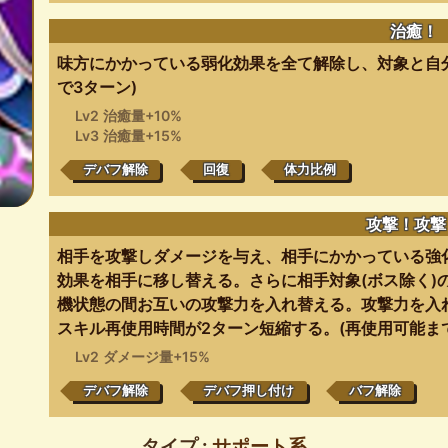
治癒！
味方にかかっている弱化効果を全て解除し、対象と自分
で3ターン)
Lv2 治癒量+10%
Lv3 治癒量+15%
デバフ解除
回復
体力比例
攻撃！攻撃
相手を攻撃しダメージを与え、相手にかかっている強
効果を相手に移し替える。さらに相手対象(ボス除く)
機状態の間お互いの攻撃力を入れ替える。攻撃力を入れ
スキル再使用時間が2ターン短縮する。(再使用可能ま
Lv2 ダメージ量+15%
デバフ解除
デバフ押し付け
バフ解除
タイプ :
サポート系