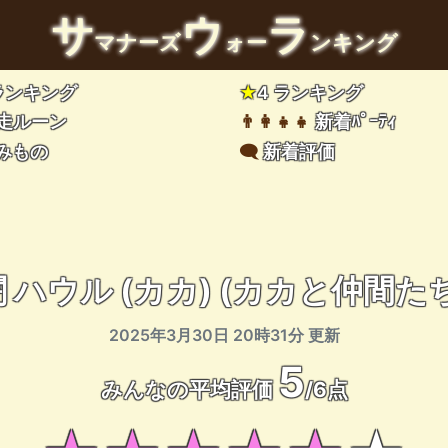
サ
ウ
ラ
マナーズ
ォー
ンキング
 ランキング
★
4 ランキング
走ルーン
👨‍👩‍👧‍👧
新着ﾊﾟｰﾃｨ
みもの
🗨️
新着評価
 ハウル (カカ) (カカと仲間た
2025年3月30日 20時31分 更新
5
みんなの平均評価
/6点