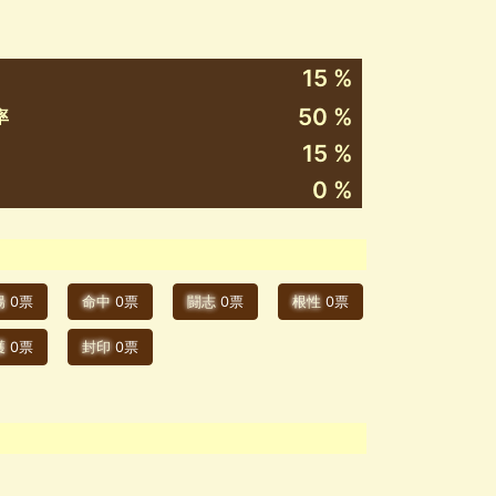
15 %
50 %
率
15 %
0 %
揚
0票
命中
0票
闘志
0票
根性
0票
護
0票
封印
0票